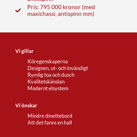
Pris: 795 000 kronor (med
maxichassi, antispinn mm)
Vi gillar
Köregenskaperna
Designen, ut- och invändigt
Rymlig toa och dusch
Kvalitetskänslan
Modernt elsystem
Vi önskar
Mindre dinettebord
Att det fanns en hall