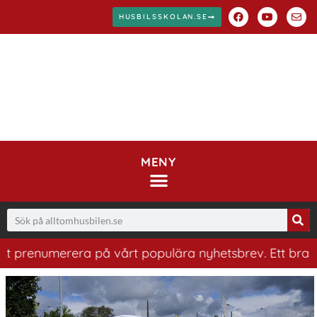
HUSBILSSKOLAN.SE
MENY
 prenumerera på vårt populära nyhetsbrev. Ett bra sätt 