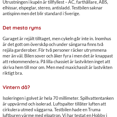
Utrustningen i kupén är tillfyllest – AC, farthållare, ABS,
elhissar, elspeglar, stereo, antisladd. Testbilen saknar
antispinn men det blir standard i Sverige.
Det mesta ryms
Garaget är rejält tilltaget, men cykeln går inte in. Inomhus
är det gott om överskåp och under sängarna finns två
rejäla garderober. För två personer räcker utrymmena
mer än väl. Bilen sover och åker fyra i men det är knappast
att rekommendera. På lilla chassiet är lastvikten inget att
skriva hem till mor om. Men med maxichassit är lastvikten
riktigt bra.
Vintern då?
Isoleringen i golvet är hela 70 millimeter. Spillvattentanken
är uppvärmd och isolerad. Luftspalter tillåter luften att
cirkulera utmed väggarna. Testbilen hade en Truma
luftburen värme med elpatron. Vi har testat en Hobby i