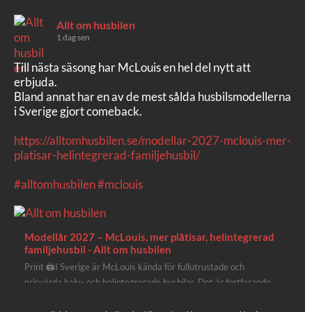
Allt om husbilen
1 dag sen
Till nästa säsong har McLouis en hel del nytt att
erbjuda.
Bland annat har en av de mest sålda husbilsmodellerna
i Sverige gjort comeback.
https://alltomhusbilen.se/modellar-2027-mclouis-mer-
platisar-helintegrerad-familjehusbil/
#alltomhusbilen
#mclouis
Modellår 2027 – McLouis, mer plåtisar, helintegrerad
familjehusbil - Allt om husbilen
Print 🖨I Sverige är McLouis kända för fullutrustade och
prisvärda halv- och helintegrerade husbilar. Det är fortfarande
där de lägger mest krut. Men till 2027 får även deras