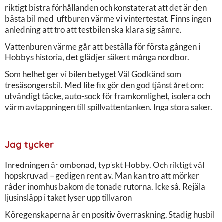
riktigt bistra förhållanden och konstaterat att det är den
bästa bil med luftburen värme vi vintertestat. Finns ingen
anledning att tro att testbilen ska klara sig sämre.
Vattenburen värme går att beställa för första gången i
Hobbys historia, det glädjer säkert många nordbor.
Som helhet ger vi bilen betyget Väl Godkänd som
tresäsongersbil. Med lite fix gör den god tjänst året om:
utvändigt täcke, auto-sock för framkomlighet, isolera och
värm avtappningen till spillvattentanken. Inga stora saker.
Jag tycker
Inredningen är ombonad, typiskt Hobby. Och riktigt väl
hopskruvad – gedigen rent av. Man kan tro att mörker
råder inomhus bakom de tonade rutorna. Icke så. Rejäla
ljusinsläpp i taket lyser upp tillvaron
Köregenskaperna är en positiv överraskning. Stadig husbil