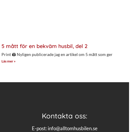
5 mått för en bekväm husbil, del 2
Print 🖨 Nyligen publicerade jag en artikel om 5 mått som ger
Läs mer »
Kontakta oss:
E-post:
info@alltomhusbilen.se