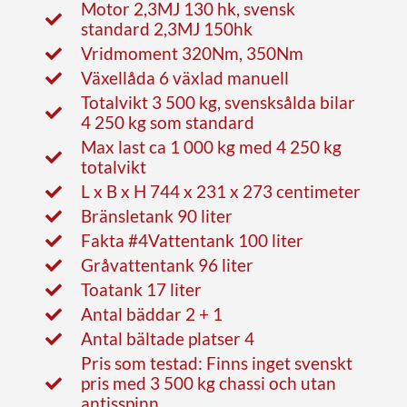
Motor 2,3MJ 130 hk, svensk
standard 2,3MJ 150hk
Vridmoment 320Nm, 350Nm
Växellåda 6 växlad manuell
Totalvikt 3 500 kg, svensksålda bilar
4 250 kg som standard
Max last ca 1 000 kg med 4 250 kg
totalvikt
L x B x H 744 x 231 x 273 centimeter
Bränsletank 90 liter
Fakta #4Vattentank 100 liter
Gråvattentank 96 liter
Toatank 17 liter
Antal bäddar 2 + 1
Antal bältade platser 4
Pris som testad: Finns inget svenskt
pris med 3 500 kg chassi och utan
antisspinn