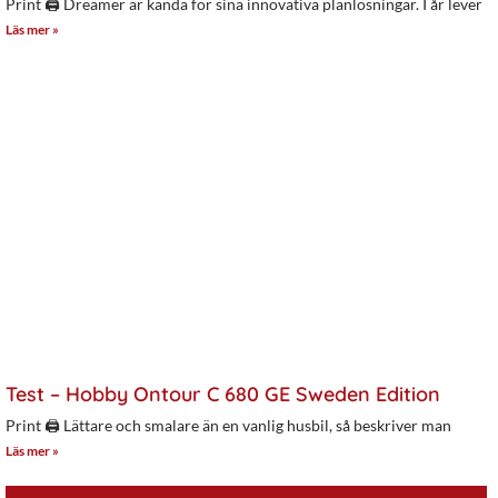
Print 🖨 Dreamer är kända för sina innovativa planlösningar. I år lever
Läs mer »
Test – Hobby Ontour C 680 GE Sweden Edition
Print 🖨 Lättare och smalare än en vanlig husbil, så beskriver man
Läs mer »