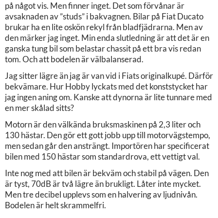
på något vis. Men finner inget. Det som förvånar är
avsaknaden av ”studs” i bakvagnen. Bilar på Fiat Ducato
brukar ha en lite oskön rekyl från bladfjädrarna. Men av
den märker jag inget. Min enda slutledning är att det är en
ganska tung bil som belastar chassit på ett bra vis redan
tom. Och att bodelen är välbalanserad.
Jag sitter lägre än jag är van vid i Fiats originalkupé. Därför
bekvämare. Hur Hobby lyckats med det konststycket har
jag ingen aning om. Kanske att dynorna är lite tunnare med
en mer skålad sitts?
Motorn är den välkända bruksmaskinen på 2,3 liter och
130 hästar. Den gör ett gott jobb upp till motorvägstempo,
men sedan går den ansträngt. Importören har specificerat
bilen med 150 hästar som standardrova, ett vettigt val.
Inte nog med att bilen är bekväm och stabil på vägen. Den
är tyst, 70dB är två lägre än brukligt. Låter inte mycket.
Men tre decibel upplevs som en halvering av ljudnivån.
Bodelen är helt skrammelfri.