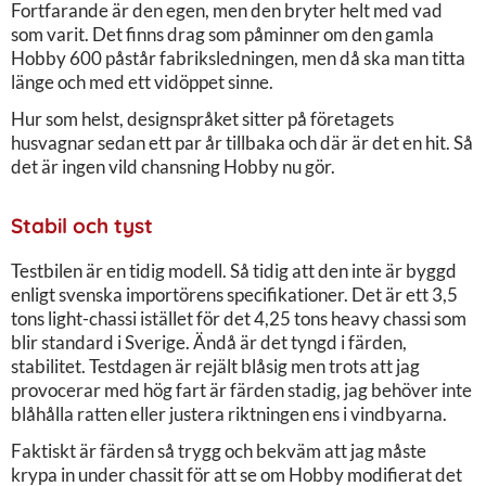
Fortfarande är den egen, men den bryter helt med vad
som varit. Det finns drag som påminner om den gamla
Hobby 600 påstår fabriksledningen, men då ska man titta
länge och med ett vidöppet sinne.
Hur som helst, designspråket sitter på företagets
husvagnar sedan ett par år tillbaka och där är det en hit. Så
det är ingen vild chansning Hobby nu gör.
Stabil och tyst
Testbilen är en tidig modell. Så tidig att den inte är byggd
enligt svenska importörens specifikationer. Det är ett 3,5
tons light-chassi istället för det 4,25 tons heavy chassi som
blir standard i Sverige. Ändå är det tyngd i färden,
stabilitet. Testdagen är rejält blåsig men trots att jag
provocerar med hög fart är färden stadig, jag behöver inte
blåhålla ratten eller justera riktningen ens i vindbyarna.
Faktiskt är färden så trygg och bekväm att jag måste
krypa in under chassit för att se om Hobby modifierat det