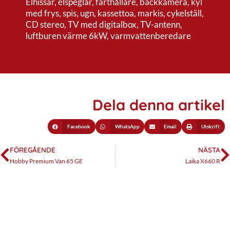
Elhissar, elspeglar, farthållare, backkamera, kyl
med frys, spis, ugn, kassettoa, markis, cykelställ,
CD stereo, TV med digitalbox, TV-antenn,
luftburen värme 6kW, varmvattenberedare
Dela denna artikel
Facebook
WhatsApp
Email
Utskrift
FÖREGÅENDE
NÄSTA
Hobby Premium Van 65 GE
Laika X660 R