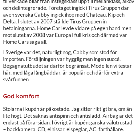
tillverkade bilar från instegsklass upp till mellanklass, alkov
och delintegrerade. Företaget ingick i Tirus Gruppen där
även svenska Cabby ingick ihop med Chateau, Kip och
Delta. I slutet av 2007 ställde Tirus Gruppen in
betalningarna. Home Car levde vidare på egen hand men
mot slutet av 2008 var Europa i full kris och därmed var
Home Cars saga all.
I Sverige var det, naturligt nog, Cabby som stod för
importen. Försäljningen var hygglig men ingen succé.
Begagnatutbudet är därför begränsat. Modellen vi testar
här, med låga långbäddar, är populär och därför extra
svårfunnen.
God komfort
Stolarna i kupén är påkostade. Jag sitter riktigt bra, om än
lite högt. Det saknas antispinn och antisladd. Airbag är det
endast på förarsidan. I övrigt är kupén ganska välutrustad
– backkamera, CD, elhissar, elspeglar, AC, farthållare.