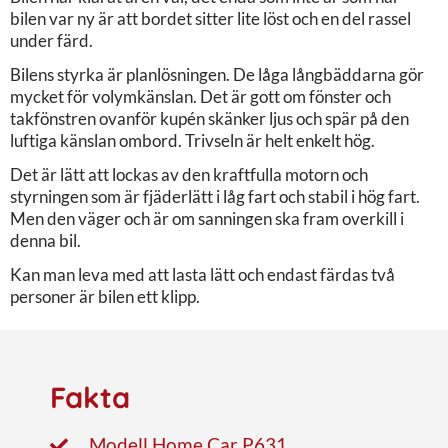
bilen var ny är att bordet sitter lite löst och en del rassel
under färd.
Bilens styrka är planlösningen. De låga långbäddarna gör
mycket för volymkänslan. Det är gott om fönster och
takfönstren ovanför kupén skänker ljus och spär på den
luftiga känslan ombord. Trivseln är helt enkelt hög.
Det är lätt att lockas av den kraftfulla motorn och
styrningen som är fjäderlätt i låg fart och stabil i hög fart.
Men den väger och är om sanningen ska fram overkill i
denna bil.
Kan man leva med att lasta lätt och endast färdas två
personer är bilen ett klipp.
Fakta
Modell Home Car P631