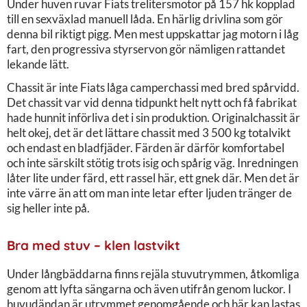
Under huven ruvar Fiats trelitersmotor på 157 hk kopplad
till en sexväxlad manuell låda. En härlig drivlina som gör
denna bil riktigt pigg. Men mest uppskattar jag motorn i låg
fart, den progressiva styrservon gör nämligen rattandet
lekande lätt.
Chassit är inte Fiats låga camperchassi med bred spårvidd.
Det chassit var vid denna tidpunkt helt nytt och få fabrikat
hade hunnit införliva det i sin produktion. Originalchassit är
helt okej, det är det lättare chassit med 3 500 kg totalvikt
och endast en bladfjäder. Färden är därför komfortabel
och inte särskilt stötig trots isig och spårig väg. Inredningen
låter lite under färd, ett rassel här, ett gnek där. Men det är
inte värre än att om man inte letar efter ljuden tränger de
sig heller inte på.
Bra med stuv – klen lastvikt
Under långbäddarna finns rejäla stuvutrymmen, åtkomliga
genom att lyfta sängarna och även utifrån genom luckor. I
huvudändan är utrymmet genomgående och här kan lastas