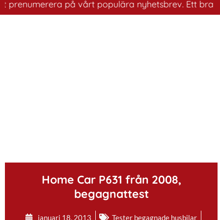
prenumerera på vårt populära nyhetsbrev. Ett bra sätt a
.
Home Car P631 från 2008,
begagnattest
januari 18, 2013
Tester begagnade husbilar