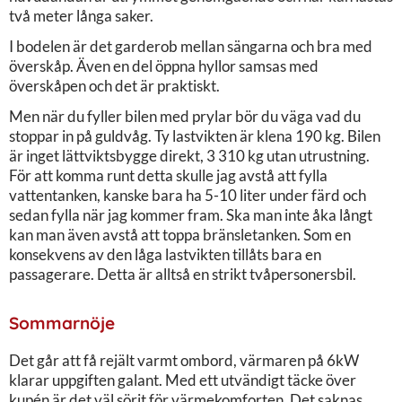
två meter långa saker.
I bodelen är det garderob mellan sängarna och bra med
överskåp. Även en del öppna hyllor samsas med
överskåpen och det är praktiskt.
Men när du fyller bilen med prylar bör du väga vad du
stoppar in på guldvåg. Ty lastvikten är klena 190 kg. Bilen
är inget lättviktsbygge direkt, 3 310 kg utan utrustning.
För att komma runt detta skulle jag avstå att fylla
vattentanken, kanske bara ha 5-10 liter under färd och
sedan fylla när jag kommer fram. Ska man inte åka långt
kan man även avstå att toppa bränsletanken. Som en
konsekvens av den låga lastvikten tillåts bara en
passagerare. Detta är alltså en strikt tvåpersonersbil.
Sommarnöje
Det går att få rejält varmt ombord, värmaren på 6kW
klarar uppgiften galant. Med ett utvändigt täcke över
kupén är det väl sörjt för värmekomforten. Det saknas