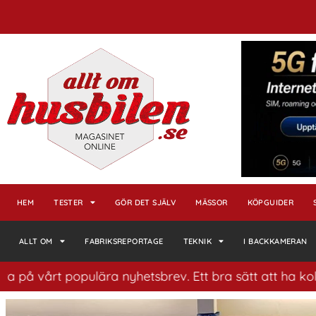
HEM
TESTER
GÖR DET SJÄLV
MÄSSOR
KÖPGUIDER
ALLT OM
FABRIKSREPORTAGE
TEKNIK
I BACKKAMERAN
t populära nyhetsbrev. Ett bra sätt att ha koll på husb