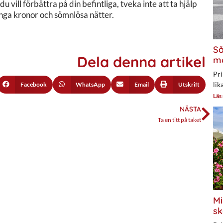
 vill förbättra på din befintliga, tveka inte att ta hjälp
nga kronor och sömnlösa nätter.
Så
Dela denna artikel
mo
Pri
lik
Facebook
WhatsApp
Email
Utskrift
Läs
NÄSTA
Ta en titt på taket
Mi
sk