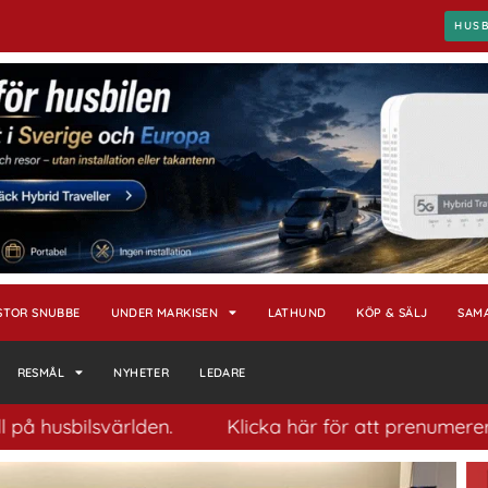
HUS
STOR SNUBBE
UNDER MARKISEN
LATHUND
KÖP & SÄLJ
SAM
RESMÅL
NYHETER
LEDARE
ilsvärlden.
Klicka här för att prenumerera på vårt