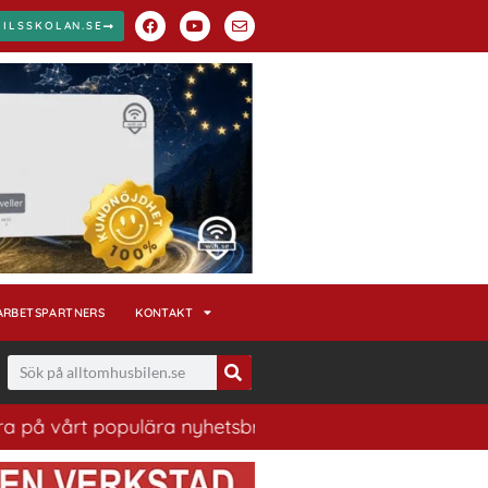
BILSSKOLAN.SE
ARBETSPARTNERS
KONTAKT
 populära nyhetsbrev. Ett bra sätt att ha koll på husbi