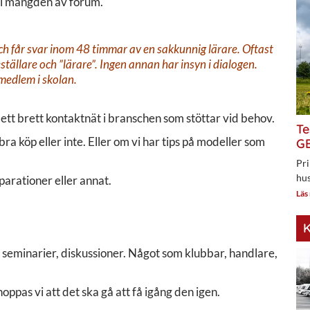
um i mängden av forum.
 och får svar inom 48 timmar av en sakkunnig lärare. Oftast
ställare och ”lärare”. Ingen annan har insyn i dialogen.
medlem i skolan.
tt brett kontaktnät i branschen som stöttar vid behov.
Te
a köp eller inte. Eller om vi har tips på modeller som
GE
Pri
hus
parationer eller annat.
Läs
K
r, seminarier, diskussioner. Något som klubbar, handlare,
as vi att det ska gå att få igång den igen.