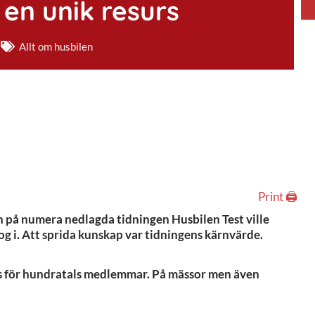
 en unik resurs
Allt om husbilen
Print 🖨
 på numera nedlagda tidningen Husbilen Test ville
g i. Att sprida kunskap var tidningens kärnvärde.
urs för hundratals medlemmar. På mässor men även