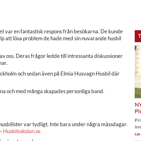
t var en fantastisk respons från besökarna. De kunde
T
älp att lösa problem de hade med sin nuvarande husbil
 oss. Deras frågor ledde till intressanta diskussioner
mar.
 Stockholm och sedan även på Elmia Husvagn Husbil där
arna och med många skapades personliga band.
NY
Pl
Pri
usbilister var tydligt. Inte bara under några mässdagar.
inn
 –
Husbilsskolan.se
Läs