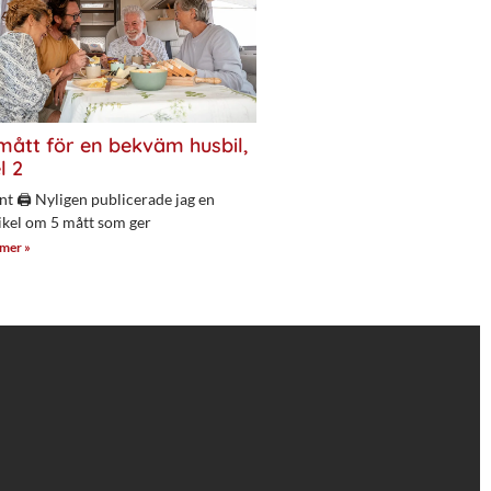
mått för en bekväm husbil,
l 2
nt 🖨 Nyligen publicerade jag en
ikel om 5 mått som ger
 mer »