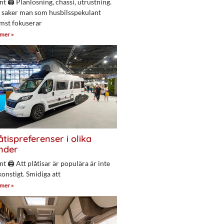
nt 🖨 Planlösning, chassi, utrustning.
 saker man som husbilsspekulant
mst fokuserar
 mer »
åtispreferenser i olika
nder
nt 🖨 Att plåtisar är populära är inte
konstigt. Smidiga att
 mer »