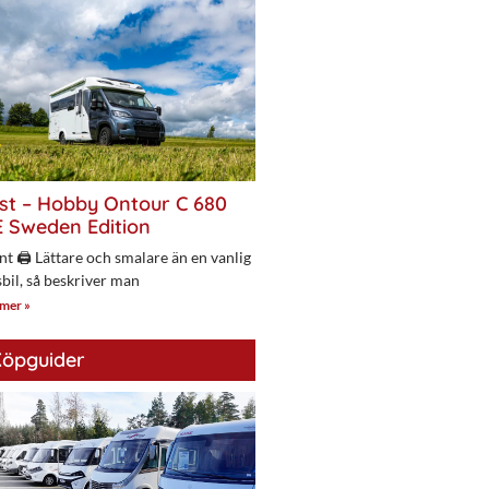
st – Hobby Ontour C 680
 Sweden Edition
nt 🖨 Lättare och smalare än en vanlig
bil, så beskriver man
 mer »
öpguider