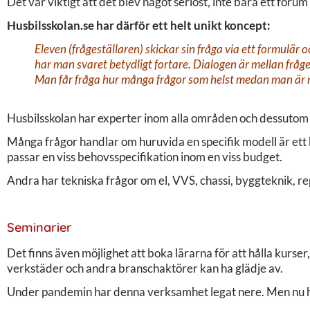
Det var viktigt att det blev något seriöst, inte bara ett for
Husbilsskolan.se har därför ett helt unikt koncept:
Eleven (frågeställaren) skickar sin fråga via ett formulär
har man svaret betydligt fortare. Dialogen är mellan fråge
Man får fråga hur många frågor som helst medan man är 
Husbilsskolan har experter inom alla områden och dessutom e
Många frågor handlar om huruvida en specifik modell är ett br
passar en viss behovsspecifikation inom en viss budget.
Andra har tekniska frågor om el, VVS, chassi, byggteknik, re
Seminarier
Det finns även möjlighet att boka lärarna för att hålla kurse
verkstäder och andra branschaktörer kan ha glädje av.
Under pandemin har denna verksamhet legat nere. Men nu hopp