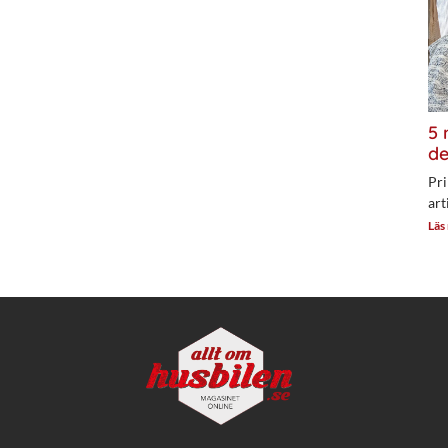
5 
de
Pri
art
Läs