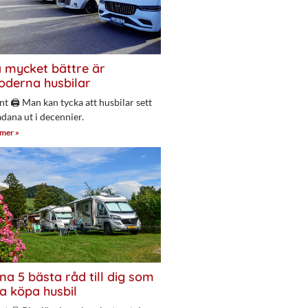
 mycket bättre är
derna husbilar
nt 🖨 Man kan tycka att husbilar sett
adana ut i decennier.
 mer »
na 5 bästa råd till dig som
a köpa husbil