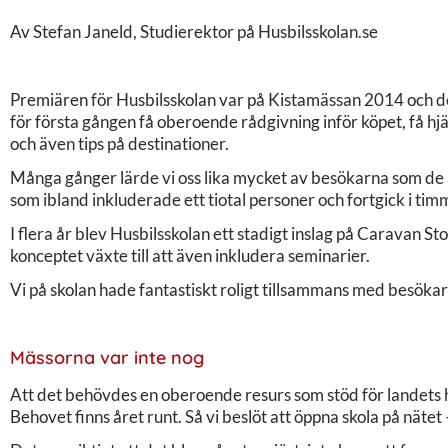
Av Stefan Janeld, Studierektor på Husbilsskolan.se
Premiären för Husbilsskolan var på Kistamässan 2014 och de
för första gången få oberoende rådgivning inför köpet, få hj
och även tips på destinationer.
Många gånger lärde vi oss lika mycket av besökarna som de av
som ibland inkluderade ett tiotal personer och fortgick i tim
I flera år blev Husbilsskolan ett stadigt inslag på Caravan
konceptet växte till att även inkludera seminarier.
Vi på skolan hade fantastiskt roligt tillsammans med besök
Mässorna var inte nog
Att det behövdes en oberoende resurs som stöd för landets h
Behovet finns året runt. Så vi beslöt att öppna skola på nätet