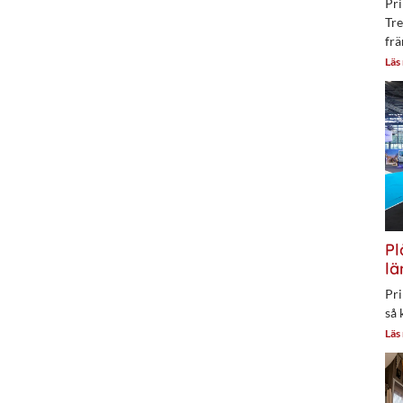
Pri
Tre
frä
Läs
Pl
lä
Pri
så 
Läs