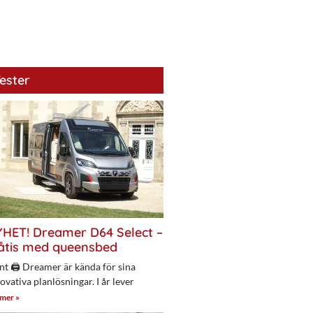
ester
HET! Dreamer D64 Select –
åtis med queensbed
nt 🖨 Dreamer är kända för sina
ovativa planlösningar. I år lever
 mer »