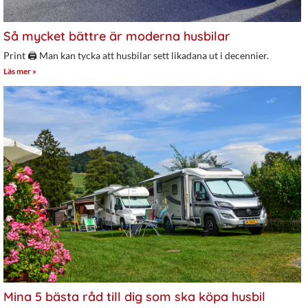
Så mycket bättre är moderna husbilar
Print 🖨 Man kan tycka att husbilar sett likadana ut i decennier.
Läs mer »
Mina 5 bästa råd till dig som ska köpa husbil