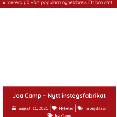
merera på vårt populära nyhetsbrev. Ett bra sätt att ha
.
Joa Camp – Nytt instegsfabrikat
augusti 11, 2021
Nyheter
Instegsklass
Joa Camp