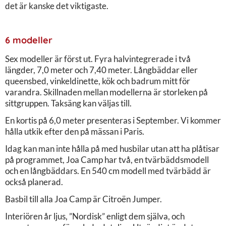
det är kanske det viktigaste.
6 modeller
Sex modeller är först ut. Fyra halvintegrerade i två
längder, 7,0 meter och 7,40 meter. Långbäddar eller
queensbed, vinkeldinette, kök och badrum mitt för
varandra. Skillnaden mellan modellerna är storleken på
sittgruppen. Taksäng kan väljas till.
En kortis på 6,0 meter presenteras i September. Vi kommer
hålla utkik efter den på mässan i Paris.
Idag kan man inte hålla på med husbilar utan att ha plåtisar
på programmet, Joa Camp har två, en tvärbäddsmodell
och en långbäddars. En 540 cm modell med tvärbädd är
också planerad.
Basbil till alla Joa Camp är Citroën Jumper.
Interiören år ljus, ”Nordisk” enligt dem själva, och