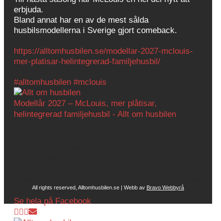
erbjuda.
Bland annat har en av de mest sålda
husbilsmodellerna i Sverige gjort comeback.
https://alltomhusbilen.se/modellar-2027-mclouis-
mer-platisar-helintegrerad-familjehusbil/
#alltomhusbilen
#mclouis
Modellår 2027 – McLouis, mer plåtisar,
helintegrerad familjehusbil - Allt om husbilen
Print 🖨I Sverige är McLouis kända för
fullutrustade och prisvärda halv- och
helintegrerade husbilar. Det är fortfarande där de
lägger mest krut. Men till 2027 får även deras
plåtisutbud lite extra kärlek med hela 3 nya
utrustningsnivåer. Av Stefan Janeld Det vimlar inte
All rights reserved, Alltomhusbilen.se | Webb av
Bravo Webbyrå
direkt av husb...
Se hela på Facebook