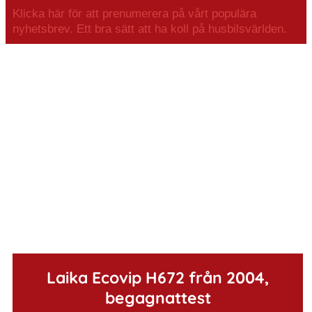
Klicka här för att prenumerera på vårt populära
nyhetsbrev. Ett bra sätt att ha koll på husbilsvärlden.
.
Laika Ecovip H672 från 2004,
begagnattest