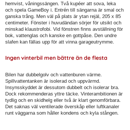
hemvist, våningssängen. Två kupéer att sova, leka
och spela GameBoy i. Entrén till sängarna är smal och
ganska trång. Men väl på plats är ytan rejäl, 205 x 85
centimeter. Fönster i huvudändan sörjer för utsikt och
minskad klaustrofobi. Vid fönstren finns avställning för
bok, vattenglas och kanske en gottpåse. Den undre
slafen kan fällas upp för att vinna garageutrymme.
Ingen vinterbil men bättre än de flesta
Bilen har dubbelgolv och vattenburen värme.
Spillvattentanken är isolerad och uppvärmd.
Insynsskyddet är dessutom dubbelt och isolerar bra.
Dock rekommenderas yttre täcke. Vinterambitionen är
tydlig och en skidhelg eller två är klart genomförbara.
Det saknas väl ventilerade överskåp eller luftkanaler
runt väggarna som håller kondens och kyla stången.