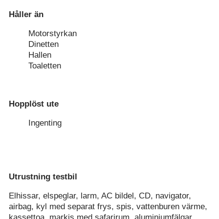
Håller än
Motorstyrkan
Dinetten
Hallen
Toaletten
Hopplöst ute
Ingenting
Utrustning testbil
Elhissar, elspeglar, larm, AC bildel, CD, navigator,
airbag, kyl med separat frys, spis, vattenburen värme,
kassettoa, markis med safarirum, aluminiumfälgar,