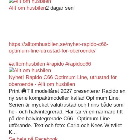
Allt om husbilen
2 dagar sen
Rapidos senaste modell är en kompakt husbil med
långbäddar och face-to-face dinette.
Ser riktigt fin ut. Titta själv får du se.
https://alltomhusbilen.se/nyhet-rapido-c66-
optimum-line-utrustad-for-oberoende/
#alltomhusbilen
#rapido
#rapidoc66
Nyhet! Rapido C66 Optimum Line, utrustad för
oberoende - Allt om husbilen
Print 🖨Till modellåret 2027 presenterar Rapido en
ny serie kompaktmodeller kallad Optimum Line.
Serien är mycket välutrustad och finns både som
hel- och halvintegrerad. Här tar vi en närmare titt
på den halvintegrerade C66 i Optimum Line
utförande. Text och foto: Carla och Kees Witvliet
K...
Se hela på Facebook