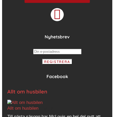
Nyhetsbrev
Facebook
Allt om husbilen
Allt om husbilen
1 dag sen
Till nästa säsong har McLouis en hel del nytt att