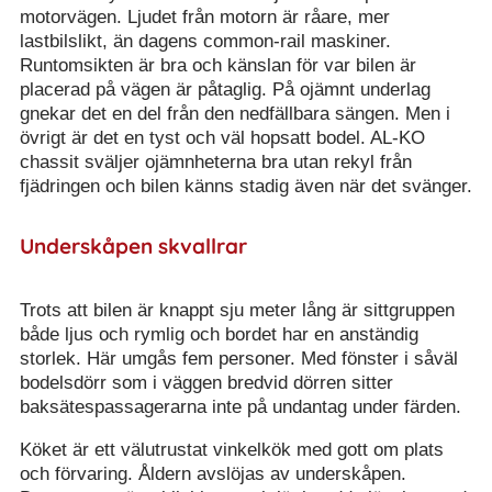
motorvägen. Ljudet från motorn är råare, mer
lastbilslikt, än dagens common-rail maskiner.
Runtomsikten är bra och känslan för var bilen är
placerad på vägen är påtaglig. På ojämnt underlag
gnekar det en del från den nedfällbara sängen. Men i
övrigt är det en tyst och väl hopsatt bodel. AL-KO
chassit sväljer ojämnheterna bra utan rekyl från
fjädringen och bilen känns stadig även när det svänger.
Underskåpen skvallrar
Trots att bilen är knappt sju meter lång är sittgruppen
både ljus och rymlig och bordet har en anständig
storlek. Här umgås fem personer. Med fönster i såväl
bodelsdörr som i väggen bredvid dörren sitter
baksätespassagerarna inte på undantag under färden.
Köket är ett välutrustat vinkelkök med gott om plats
och förvaring. Åldern avslöjas av underskåpen.