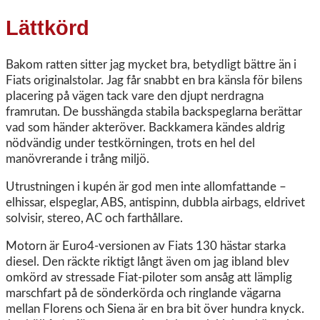
Lättkörd
Bakom ratten sitter jag mycket bra, betydligt bättre än i
Fiats originalstolar. Jag får snabbt en bra känsla för bilens
placering på vägen tack vare den djupt nerdragna
framrutan. De busshängda stabila backspeglarna berättar
vad som händer akteröver. Backkamera kändes aldrig
nödvändig under testkörningen, trots en hel del
manövrerande i trång miljö.
Utrustningen i kupén är god men inte allomfattande –
elhissar, elspeglar, ABS, antispinn, dubbla airbags, eldrivet
solvisir, stereo, AC och farthållare.
Motorn är Euro4-versionen av Fiats 130 hästar starka
diesel. Den räckte riktigt långt även om jag ibland blev
omkörd av stressade Fiat-piloter som ansåg att lämplig
marschfart på de sönderkörda och ringlande vägarna
mellan Florens och Siena är en bra bit över hundra knyck.