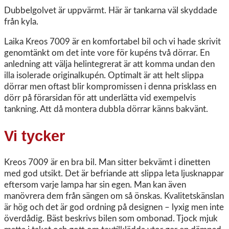
Dubbelgolvet är uppvärmt. Här är tankarna väl skyddade
från kyla.
Laika Kreos 7009 är en komfortabel bil och vi hade skrivit
genomtänkt om det inte vore för kupéns två dörrar. En
anledning att välja helintegrerat är att komma undan den
illa isolerade originalkupén. Optimalt är att helt slippa
dörrar men oftast blir kompromissen i denna prisklass en
dörr på förarsidan för att underlätta vid exempelvis
tankning. Att då montera dubbla dörrar känns bakvänt.
Vi tycker
Kreos 7009 är en bra bil. Man sitter bekvämt i dinetten
med god utsikt. Det är befriande att slippa leta ljusknappar
eftersom varje lampa har sin egen. Man kan även
manövrera dem från sängen om så önskas. Kvalitetskänslan
är hög och det är god ordning på designen – lyxig men inte
överdådig. Bäst beskrivs bilen som ombonad. Tjock mjuk