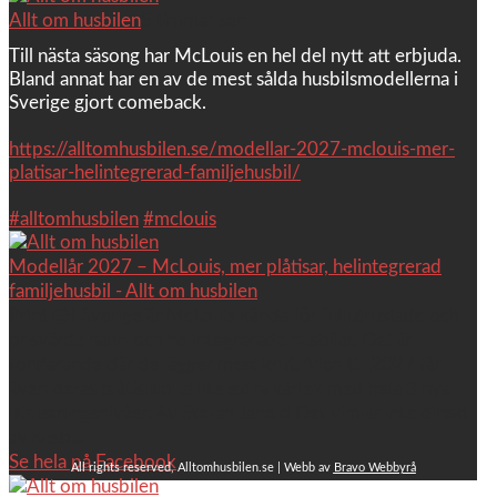
Allt om husbilen
5 timmar sen
Till nästa säsong har McLouis en hel del nytt att erbjuda.
Bland annat har en av de mest sålda husbilsmodellerna i
Sverige gjort comeback.
https://alltomhusbilen.se/modellar-2027-mclouis-mer-
platisar-helintegrerad-familjehusbil/
#alltomhusbilen
#mclouis
Modellår 2027 – McLouis, mer plåtisar, helintegrerad
familjehusbil - Allt om husbilen
Print 🖨I Sverige är McLouis kända för fullutrustade och
prisvärda halv- och helintegrerade husbilar. Det är
fortfarande där de lägger mest krut. Men till 2027 får
även deras plåtisutbud lite extra kärlek med hela 3 nya
utrustningsnivåer. Av Stefan Janeld Det vimlar inte direkt
av husb...
Se hela på Facebook
All rights reserved, Alltomhusbilen.se | Webb av
Bravo Webbyrå