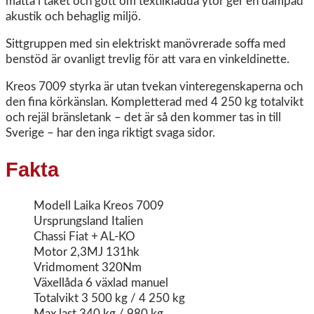
matta i taket och gott om textilklädda ytor ger en dämpad
akustik och behaglig miljö.
Sittgruppen med sin elektriskt manövrerade soffa med
benstöd är ovanligt trevlig för att vara en vinkeldinette.
Kreos 7009 styrka är utan tvekan vinteregenskaperna och
den fina körkänslan. Kompletterad med 4 250 kg totalvikt
och rejäl bränsletank – det är så den kommer tas in till
Sverige – har den inga riktigt svaga sidor.
Fakta
Modell Laika Kreos 7009
Ursprungsland Italien
Chassi Fiat + AL-KO
Motor 2,3MJ 131hk
Vridmoment 320Nm
Växellåda 6 växlad manuel
Totalvikt 3 500 kg / 4 250 kg
Max last 340 kg / 980 kg