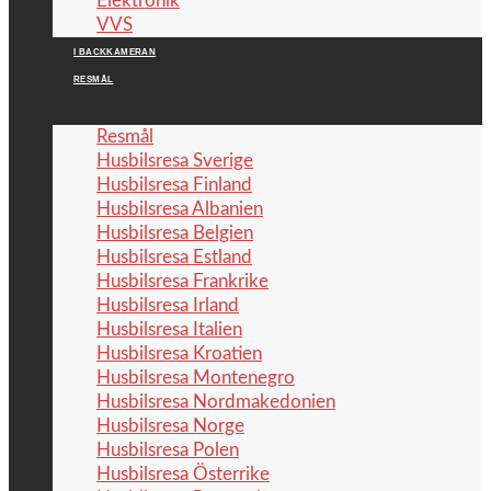
Elektronik
VVS
I BACKKAMERAN
RESMÅL
Resmål
Husbilsresa Sverige
Husbilsresa Finland
Husbilsresa Albanien
Husbilsresa Belgien
Husbilsresa Estland
Husbilsresa Frankrike
Husbilsresa Irland
Husbilsresa Italien
Husbilsresa Kroatien
Husbilsresa Montenegro
Husbilsresa Nordmakedonien
Husbilsresa Norge
Husbilsresa Polen
Husbilsresa Österrike