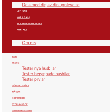
Dela med dig av din upplevelse
LATHUND
KÖP & SÄLJ
SAMARBETSPARTNERS
KONTAKT
Om oss
HEM
TESTER
Tester nya husbilar
Tester begagnade husbilar
Tester prylar
GÖR DET SJÄLV
MÄSSOR
KÖPGUIDER
STOR SNUBBE
UNDER MARKISEN