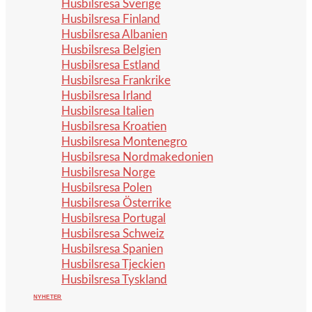
Husbilsresa Sverige
Husbilsresa Finland
Husbilsresa Albanien
Husbilsresa Belgien
Husbilsresa Estland
Husbilsresa Frankrike
Husbilsresa Irland
Husbilsresa Italien
Husbilsresa Kroatien
Husbilsresa Montenegro
Husbilsresa Nordmakedonien
Husbilsresa Norge
Husbilsresa Polen
Husbilsresa Österrike
Husbilsresa Portugal
Husbilsresa Schweiz
Husbilsresa Spanien
Husbilsresa Tjeckien
Husbilsresa Tyskland
NYHETER