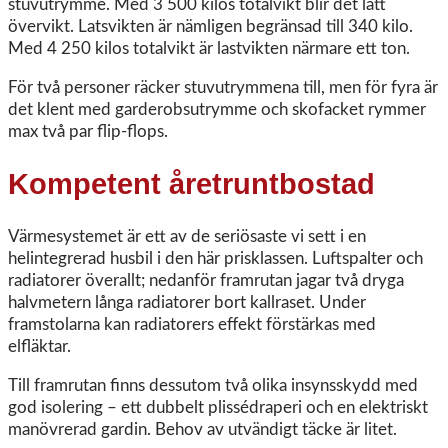
stuvutrymme. Med 3 500 kilos totalvikt blir det lätt
övervikt. Latsvikten är nämligen begränsad till 340 kilo.
Med 4 250 kilos totalvikt är lastvikten närmare ett ton.
För två personer räcker stuvutrymmena till, men för fyra är
det klent med garderobsutrymme och skofacket rymmer
max två par flip-flops.
Kompetent åretruntbostad
Värmesystemet är ett av de seriösaste vi sett i en
helintegrerad husbil i den här prisklassen. Luftspalter och
radiatorer överallt; nedanför framrutan jagar två dryga
halvmetern långa radiatorer bort kallraset. Under
framstolarna kan radiatorers effekt förstärkas med
elfläktar.
Till framrutan finns dessutom två olika insynsskydd med
god isolering – ett dubbelt plissédraperi och en elektriskt
manövrerad gardin. Behov av utvändigt täcke är litet.