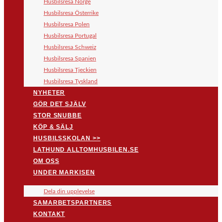
Husbilsresa Norge
Husbilsresa Österrike
Husbilsresa Polen
Husbilsresa Portugal
Husbilsresa Schweiz
Husbilsresa Spanien
Husbilsresa Tjeckien
Husbilsresa Tyskland
NYHETER
GÖR DET SJÄLV
STOR SNUBBE
KÖP & SÄLJ
HUSBILSSKOLAN >>
LATHUND ALLTOMHUSBILEN.SE
OM OSS
UNDER MARKISEN
Dela din upplevelse
SAMARBETSPARTNERS
KONTAKT