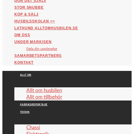
GÖR DET SJÄLV
STOR SNUBBE
KÖP & SÄLJ
HUSBILSSKOLAN >>
LATHUND ALLTOMHUSBILEN.SE
OM OSS
UNDER MARKISEN
Dela din upplevelse
SAMARBETSPARTNERS
KONTAKT
ALLT OM
Allt om husbilen
Allt om tillbehör
FABRIKSREPORTAGE
TEKNIK
Chassi