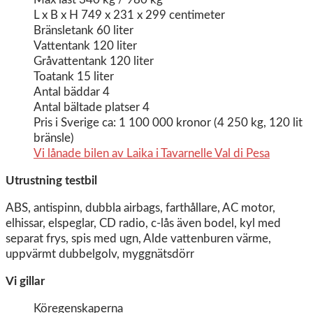
L x B x H 749 x 231 x 299 centimeter
Bränsletank 60 liter
Vattentank 120 liter
Gråvattentank 120 liter
Toatank 15 liter
Antal bäddar 4
Antal bältade platser 4
Pris i Sverige ca: 1 100 000 kronor (4 250 kg, 120 lit
bränsle)
Vi lånade bilen av Laika i Tavarnelle Val di Pesa
Utrustning testbil
ABS, antispinn, dubbla airbags, farthållare, AC motor,
elhissar, elspeglar, CD radio, c-lås även bodel, kyl med
separat frys, spis med ugn, Alde vattenburen värme,
uppvärmt dubbelgolv, myggnätsdörr
Vi gillar
Köregenskaperna