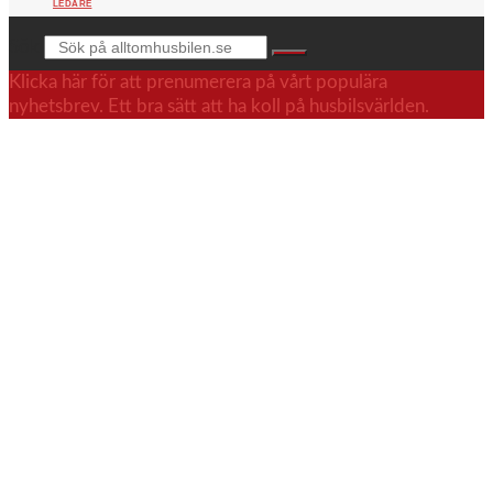
LEDARE
Sök
Klicka här för att prenumerera på vårt populära
nyhetsbrev. Ett bra sätt att ha koll på husbilsvärlden.
.