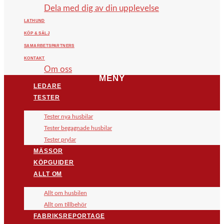
Dela med dig av din upplevelse
LATHUND
KÖP & SÄLJ
SAMARBETSPARTNERS
KONTAKT
Om oss
MENY
LEDARE
TESTER
Tester nya husbilar
Tester begagnade husbilar
Tester prylar
MÄSSOR
KÖPGUIDER
ALLT OM
Allt om husbilen
Allt om tillbehör
FABRIKSREPORTAGE