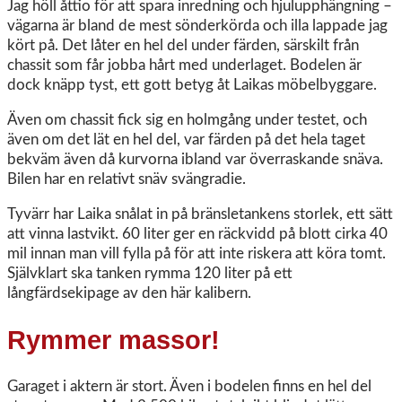
Jag höll åttio för att spara inredning och hjulupphängning –
vägarna är bland de mest sönderkörda och illa lappade jag
kört på. Det låter en hel del under färden, särskilt från
chassit som får jobba hårt med underlaget. Bodelen är
dock knäpp tyst, ett gott betyg åt Laikas möbelbyggare.
Även om chassit fick sig en holmgång under testet, och
även om det lät en hel del, var färden på det hela taget
bekväm även då kurvorna ibland var överraskande snäva.
Bilen har en relativt snäv svängradie.
Tyvärr har Laika snålat in på bränsletankens storlek, ett sätt
att vinna lastvikt. 60 liter ger en räckvidd på blott cirka 40
mil innan man vill fylla på för att inte riskera att köra tomt.
Självklart ska tanken rymma 120 liter på ett
långfärdsekipage av den här kalibern.
Rymmer massor!
Garaget i aktern är stort. Även i bodelen finns en hel del