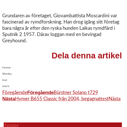
Grundaren av företaget, Giovambattista Moscardini var
fascinerad av rymdforskning. Han drog igång sitt företag
bara några år efter den ryska hunden Laikas rymdfärd i
Sputnik 2 1957. Därav loggan med en bevingad
Greyhound.
Dela denna artikel
Facebook
WhatsApp
Email
Utskrift
Föregående
Föregående
Bürstner Solano t729
Nästa
Hymer B655 Classic från 2004, begagnattest
Nästa
Tester