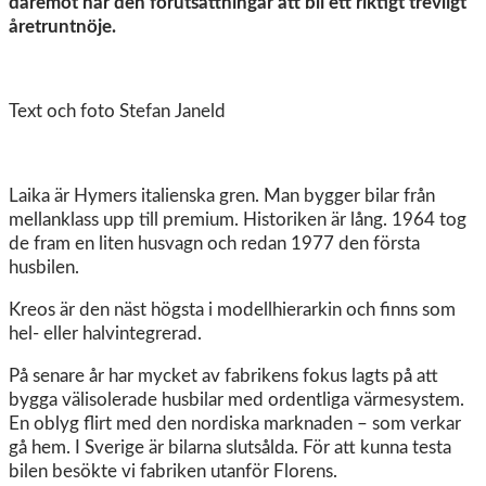
däremot har den förutsättningar att bli ett riktigt trevligt
åretruntnöje.
Text och foto Stefan Janeld
Laika är Hymers italienska gren. Man bygger bilar från
mellanklass upp till premium. Historiken är lång. 1964 tog
de fram en liten husvagn och redan 1977 den första
husbilen.
Kreos är den näst högsta i modellhierarkin och finns som
hel- eller halvintegrerad.
På senare år har mycket av fabrikens fokus lagts på att
bygga välisolerade husbilar med ordentliga värmesystem.
En oblyg flirt med den nordiska marknaden – som verkar
gå hem. I Sverige är bilarna slutsålda. För att kunna testa
bilen besökte vi fabriken utanför Florens.