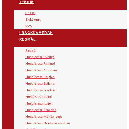
TEKNIK
Chassi
Elektronik
VVS
I BACKKAMERAN
RESMÅL
Resmål
Husbilsresa Sverige
Husbilsresa Finland
Husbilsresa Albanien
Husbilsresa Belgien
Husbilsresa Estland
Husbilsresa Frankrike
Husbilsresa Irland
Husbilsresa Italien
Husbilsresa Kroatien
Husbilsresa Montenegro
Husbilsresa Nordmakedonien