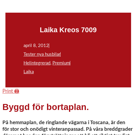
Laika Kreos 7009
april 8, 2012
Tester nya husbilar
Helintegrerad
,
Premium
Laika
Print 🖨
Byggd för bortaplan.
På hemmaplan, de ringlande vägarna i Toscana, är den
för stor och onödigt vinteranpassad. På våra breddgrader