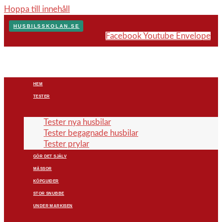
Hoppa till innehåll
HUSBILSSKOLAN.SE
Facebook
Youtube
Envelope
HEM
TESTER
Tester nya husbilar
Tester begagnade husbilar
Tester prylar
GÖR DET SJÄLV
MÄSSOR
KÖPGUIDER
STOR SNUBBE
UNDER MARKISEN