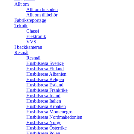
Allt om
Allt om husbilen
Allt om tillbehör
Fabriksreportage
Teknik
Chassi
Elektronik
VVS
I backkameran
Resmål
Resmål
Husbilsresa Sverige
Husbilsresa Finland
Husbilsresa Albanien
Husbilsresa Belgien
Husbilsresa Estland
Husbilsresa Frankrike
Husbilsresa Irland
Husbilsresa Italien
Husbilsresa Kroatien
Husbilsresa Montenegro
Husbilsresa Nordmakedonien
Husbilsresa Norge
Husbilsresa Österrike
Husbilsresa Polen