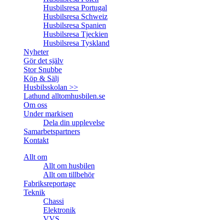
Husbilsresa Portugal
Husbilsresa Schweiz
Husbilsresa Spanien
Husbilsresa Tjeckien
Husbilsresa Tyskland
Nyheter
Gör det själv
Stor Snubbe
Köp & Sälj
Husbilsskolan >>
Lathund alltomhusbilen.se
Om oss
Under markisen
Dela din upplevelse
Samarbetspartners
Kontakt
Allt om
Allt om husbilen
Allt om tillbehör
Fabriksreportage
Teknik
Chassi
Elektronik
VVS