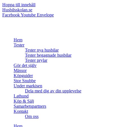
Hoppa till innehåll
Husbilsskolan.se
Facebook
Youtube
Envelope
Hem
Tester
Tester nya husbilar
Tester begagnade husbilar
Tester prylar
Gör det själv
Mässor
Köpguider
Stor Snubbe
Under markisen
Dela med dig av din upplevelse
Lathund
Köp & Sälj
Samarbetspartners
Kontakt
Om oss
Hem