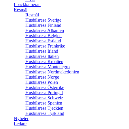
I backkameran
Resmål
Resmål
Husbilsresa Sverige
Husbilsresa Finland
Husbilsresa Albanien
Husbilsresa Belgien
Husbilsresa Estland
Husbilsresa Frankrike
Husbilsresa Irland
Husbilsresa Italien
Husbilsresa Kroatien
Husbilsresa Montenegro
Husbilsresa Nordmakedonien
Husbilsresa Norge
Husbilsresa Polen
Husbilsresa Österrike
Husbilsresa Portugal
Husbilsresa Schweiz
Husbilsresa Spanien
Husbilsresa Tjeckien
Husbilsresa Tyskland
Nyheter
Ledare