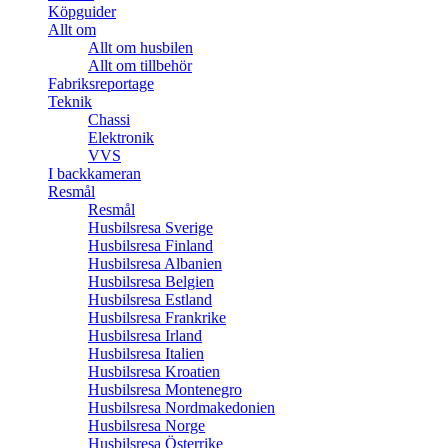
Köpguider
Allt om
Allt om husbilen
Allt om tillbehör
Fabriksreportage
Teknik
Chassi
Elektronik
VVS
I backkameran
Resmål
Resmål
Husbilsresa Sverige
Husbilsresa Finland
Husbilsresa Albanien
Husbilsresa Belgien
Husbilsresa Estland
Husbilsresa Frankrike
Husbilsresa Irland
Husbilsresa Italien
Husbilsresa Kroatien
Husbilsresa Montenegro
Husbilsresa Nordmakedonien
Husbilsresa Norge
Husbilsresa Österrike