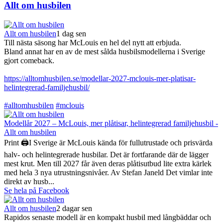
Allt om husbilen
Allt om husbilen
1 dag sen
Till nästa säsong har McLouis en hel del nytt att erbjuda.
Bland annat har en av de mest sålda husbilsmodellerna i Sverige
gjort comeback.
https://alltomhusbilen.se/modellar-2027-mclouis-mer-platisar-
helintegrerad-familjehusbil/
#alltomhusbilen
#mclouis
Modellår 2027 – McLouis, mer plåtisar, helintegrerad familjehusbil -
Allt om husbilen
Print 🖨I Sverige är McLouis kända för fullutrustade och prisvärda
halv- och helintegrerade husbilar. Det är fortfarande där de lägger
mest krut. Men till 2027 får även deras plåtisutbud lite extra kärlek
med hela 3 nya utrustningsnivåer. Av Stefan Janeld Det vimlar inte
direkt av husb...
Se hela på Facebook
Allt om husbilen
2 dagar sen
Rapidos senaste modell är en kompakt husbil med långbäddar och