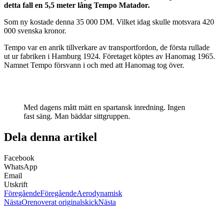
detta fall en 5,5 meter lång Tempo Matador.
Som ny kostade denna 35 000 DM. Vilket idag skulle motsvara 420
000 svenska kronor.
Tempo var en anrik tillverkare av transportfordon, de första rullade
ut ur fabriken i Hamburg 1924. Företaget köptes av Hanomag 1965.
Namnet Tempo försvann i och med att Hanomag tog över.
Med dagens mått mätt en spartansk inredning. Ingen
fast säng. Man bäddar sittgruppen.
Dela denna artikel
Facebook
WhatsApp
Email
Utskrift
Föregående
Föregående
Aerodynamisk
Nästa
Orenoverat originalskick
Nästa