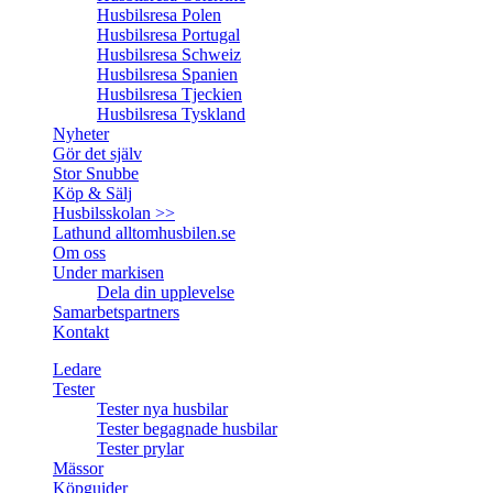
Husbilsresa Polen
Husbilsresa Portugal
Husbilsresa Schweiz
Husbilsresa Spanien
Husbilsresa Tjeckien
Husbilsresa Tyskland
Nyheter
Gör det själv
Stor Snubbe
Köp & Sälj
Husbilsskolan >>
Lathund alltomhusbilen.se
Om oss
Under markisen
Dela din upplevelse
Samarbetspartners
Kontakt
Ledare
Tester
Tester nya husbilar
Tester begagnade husbilar
Tester prylar
Mässor
Köpguider