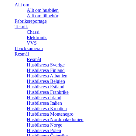
Allt om
Allt om husbilen
Allt om tillbehör
Fabriksreportage
Teknik
Chassi
Elektronik
VVS
I backkameran
Resmål
Resmål
Husbilsresa Sverige
Husbilsresa Finland
Husbilsresa Albanien
Husbilsresa Belgien
Husbilsresa Estland
Husbilsresa Frankrike
Husbilsresa Irland
Husbilsresa Italien
Husbilsresa Kroatien
Husbilsresa Montenegro
Husbilsresa Nordmakedonien
Husbilsresa Norge
Husbilsresa Polen
Husbilsresa Österrike