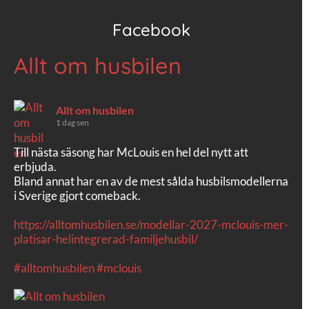
Facebook
Allt om husbilen
Allt om husbilen
1 dag sen
Till nästa säsong har McLouis en hel del nytt att
erbjuda.
Bland annat har en av de mest sålda husbilsmodellerna
i Sverige gjort comeback.
https://alltomhusbilen.se/modellar-2027-mclouis-mer-
platisar-helintegrerad-familjehusbil/
#alltomhusbilen
#mclouis