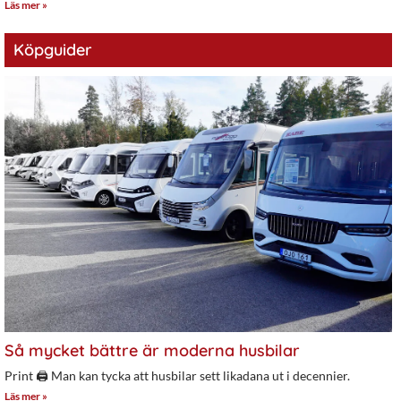
Läs mer »
Köpguider
Så mycket bättre är moderna husbilar
Print 🖨 Man kan tycka att husbilar sett likadana ut i decennier.
Läs mer »