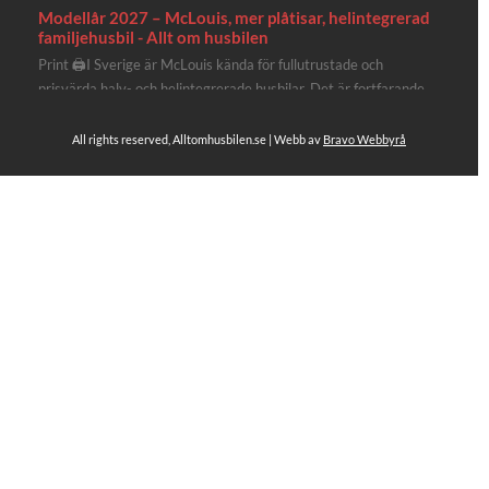
Modellår 2027 – McLouis, mer plåtisar, helintegrerad
familjehusbil - Allt om husbilen
Print 🖨I Sverige är McLouis kända för fullutrustade och
prisvärda halv- och helintegrerade husbilar. Det är fortfarande
där de lägger mest krut. Men till 2027 får även deras
plåtisutbud lite extra kärlek med hela 3 nya utrustningsnivåer.
All rights reserved, Alltomhusbilen.se | Webb av
Bravo Webbyrå
Av Stefan Janeld Det vimlar inte direkt av husb...
Se hela på Facebook
Allt om husbilen
2 dagar sen
Rapidos senaste modell är en kompakt husbil med
långbäddar och face-to-face dinette.
Ser riktigt fin ut. Titta själv får du se.
https://alltomhusbilen.se/nyhet-rapido-c66-optimum-
line-utrustad-for-oberoende/