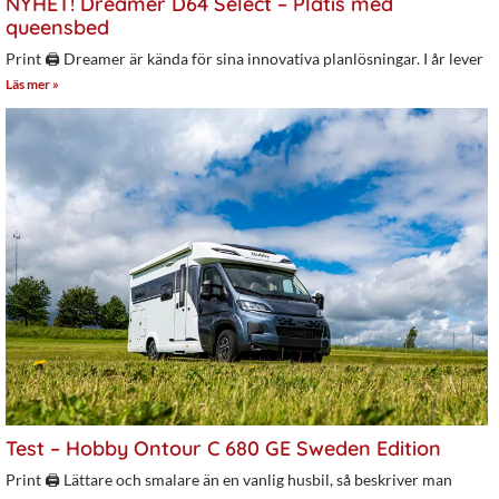
NYHET! Dreamer D64 Select – Plåtis med
queensbed
Print 🖨 Dreamer är kända för sina innovativa planlösningar. I år lever
Läs mer »
Test – Hobby Ontour C 680 GE Sweden Edition
Print 🖨 Lättare och smalare än en vanlig husbil, så beskriver man