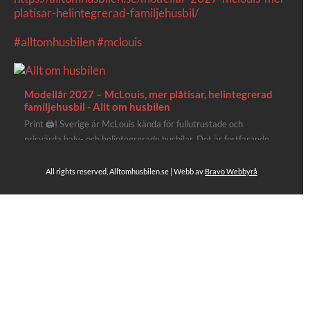
platisar-helintegrerad-familjehusbil/
#alltomhusbilen
#mclouis
Modellår 2027 – McLouis, mer plåtisar, helintegrerad
familjehusbil - Allt om husbilen
Print 🖨I Sverige är McLouis kända för fullutrustade och
prisvärda halv- och helintegrerade husbilar. Det är fortfarande
där de lägger mest krut. Men till 2027 får även deras
plåtisutbud lite extra kärlek med hela 3 nya utrustningsnivåer.
All rights reserved, Alltomhusbilen.se | Webb av
Bravo Webbyrå
Av Stefan Janeld Det vimlar inte direkt av husb...
Se hela på Facebook
Allt om husbilen
1 dag sen
Rapidos senaste modell är en kompakt husbil med
långbäddar och face-to-face dinette.