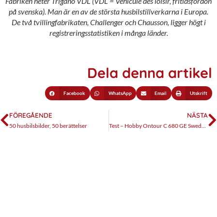
Fabriken heter Trigano VDL (VDL = Véhicule des loisir, fritidsfordon
på svenska). Man är en av de största husbilstillverkarna i Europa.
De två tvillingfabrikaten, Challenger och Chausson, ligger högt i
registreringsstatistiken i många länder.
Dela denna artikel
Facebook
WhatsApp
Email
Utskrift
FÖREGÅENDE
NÄSTA
50 husbilsbilder, 50 berättelser
Test – Hobby Ontour C 680 GE Sweden Edition