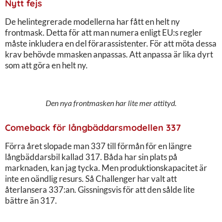
Nytt fejs
De helintegrerade modellerna har fått en helt ny
frontmask. Detta för att man numera enligt EU:s regler
måste inkludera en del förarassistenter. För att möta dessa
krav behövde mmasken anpassas. Att anpassa är lika dyrt
som att göra en helt ny.
Den nya frontmasken har lite mer attityd.
Comeback för långbäddarsmodellen 337
Förra året slopade man 337 till förmån för en längre
långbäddarsbil kallad 317. Båda har sin plats på
marknaden, kan jag tycka. Men produktionskapacitet är
inte en oändlig resurs. Så Challenger har valt att
återlansera 337:an. Gissningsvis för att den sålde lite
bättre än 317.