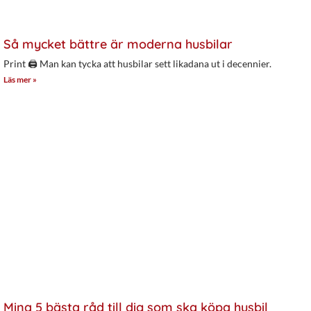
Så mycket bättre är moderna husbilar
Print 🖨 Man kan tycka att husbilar sett likadana ut i decennier.
Läs mer »
Mina 5 bästa råd till dig som ska köpa husbil