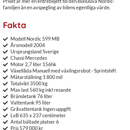
Priset är mer en entrébiljett till den exklusiva Nordic-
familjen än en avspegling av bilens egentliga värde.
Fakta
Modell Nordic 599 MB
Årsmodell 2004
Ursprungsland Sverige
Chassi Mercedes
Motor 2,7 liter 156hk
Växellåda Manuell med växlingsrobot - Sprintshift
Mätarställning 1 800 mil
Totalvikt 3500 kg
Max last 560 kg inkl resande
Bränsletank 76 liter
Vattentank 95 liter
Gråvattentank Ingen uppgift
LxB 635 x 237 centimeter
Antal bältade platser 6
Pris 579 000 kr