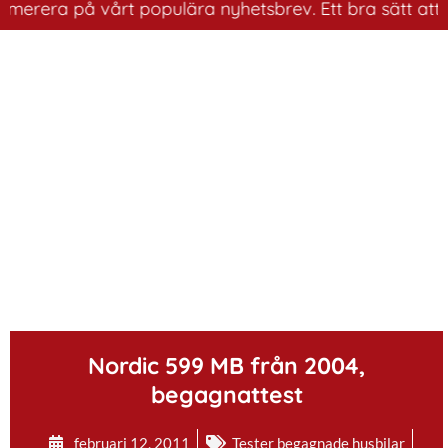
era på vårt populära nyhetsbrev. Ett bra sätt att ha ko
.
Nordic 599 MB från 2004,
begagnattest
februari 12, 2011
Tester begagnade husbilar