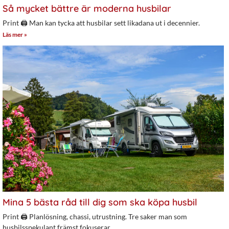
Så mycket bättre är moderna husbilar
Print 🖨 Man kan tycka att husbilar sett likadana ut i decennier.
Läs mer »
Mina 5 bästa råd till dig som ska köpa husbil
Print 🖨 Planlösning, chassi, utrustning. Tre saker man som
husbilsspekulant främst fokuserar