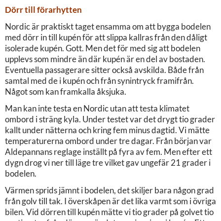
Dörr till förarhytten
Nordic är praktiskt taget ensamma om att bygga bodelen
med dörr in till kupén för att slippa kallras från den dåligt
isolerade kupén. Gott. Men det för med sig att bodelen
upplevs som mindre än där kupén är en del av bostaden.
Eventuella passagerare sitter också avskilda. Både från
samtal med de i kupén och från synintryck framifrån.
Något som kan framkalla åksjuka.
Man kan inte testa en Nordic utan att testa klimatet
ombord i sträng kyla. Under testet var det drygt tio grader
kallt under nätterna och kring fem minus dagtid. Vi mätte
temperaturerna ombord under tre dagar. Från början var
Aldepannans reglage inställt på fyra av fem. Men efter ett
dygn drog vi ner till läge tre vilket gav ungefär 21 grader i
bodelen.
Värmen sprids jämnt i bodelen, det skiljer bara någon grad
från golv till tak. I överskåpen är det lika varmt som i övriga
bilen. Vid dörren till kupén mätte vi tio grader på golvet tio