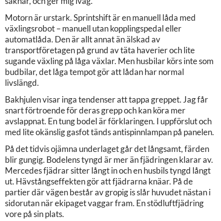
saknar, och ger mig iväg.
Motorn är urstark. Sprintshift är en manuell låda med
växlingsrobot – manuell utan kopplingspedal eller
automatlåda. Den är allt annat än älskad av
transportföretagen på grund av täta haverier och lite
sugande växling på låga växlar. Men husbilar körs inte som
budbilar, det låga tempot gör att lådan har normal
livslängd.
Bakhjulen visar inga tendenser att tappa greppet. Jag får
snart förtroende för deras grepp och kan köra mer
avslappnat. En tung bodel är förklaringen. I uppförslut och
med lite okänslig gasfot tänds antispinnlampan på panelen.
På det tidvis ojämna underlaget går det långsamt, färden
blir gungig. Bodelens tyngd är mer än fjädringen klarar av.
Mercedes fjädrar sitter långt in och en husbils tyngd långt
ut. Hävstångseffekten gör att fjädrarna knäar. På de
partier där vägen består av gropig is slår huvudet nästan i
sidorutan när ekipaget vaggar fram. En stödluftfjädring
vore på sin plats.