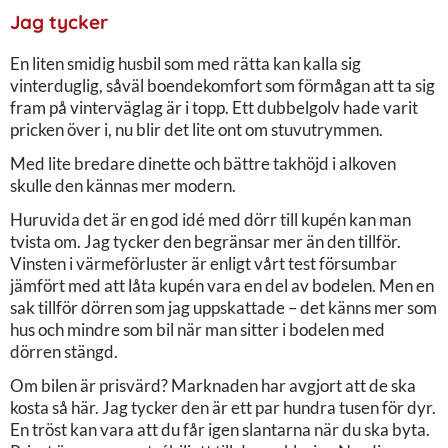
Jag tycker
En liten smidig husbil som med rätta kan kalla sig
vinterduglig, såväl boendekomfort som förmågan att ta sig
fram på vinterväglag är i topp. Ett dubbelgolv hade varit
pricken över i, nu blir det lite ont om stuvutrymmen.
Med lite bredare dinette och bättre takhöjd i alkoven
skulle den kännas mer modern.
Huruvida det är en god idé med dörr till kupén kan man
tvista om. Jag tycker den begränsar mer än den tillför.
Vinsten i värmeförluster är enligt vårt test försumbar
jämfört med att låta kupén vara en del av bodelen. Men en
sak tillför dörren som jag uppskattade – det känns mer som
hus och mindre som bil när man sitter i bodelen med
dörren stängd.
Om bilen är prisvärd? Marknaden har avgjort att de ska
kosta så här. Jag tycker den är ett par hundra tusen för dyr.
En tröst kan vara att du får igen slantarna när du ska byta.