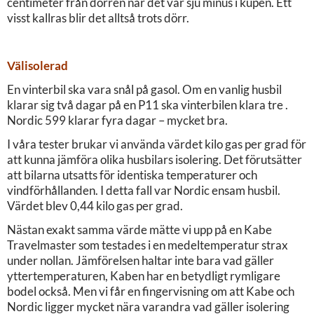
centimeter från dörren när det var sju minus i kupén. Ett
visst kallras blir det alltså trots dörr.
Välisolerad
En vinterbil ska vara snål på gasol. Om en vanlig husbil
klarar sig två dagar på en P11 ska vinterbilen klara tre .
Nordic 599 klarar fyra dagar – mycket bra.
I våra tester brukar vi använda värdet kilo gas per grad för
att kunna jämföra olika husbilars isolering. Det förutsätter
att bilarna utsatts för identiska temperaturer och
vindförhållanden. I detta fall var Nordic ensam husbil.
Värdet blev 0,44 kilo gas per grad.
Nästan exakt samma värde mätte vi upp på en Kabe
Travelmaster som testades i en medeltemperatur strax
under nollan. Jämförelsen haltar inte bara vad gäller
yttertemperaturen, Kaben har en betydligt rymligare
bodel också. Men vi får en fingervisning om att Kabe och
Nordic ligger mycket nära varandra vad gäller isolering