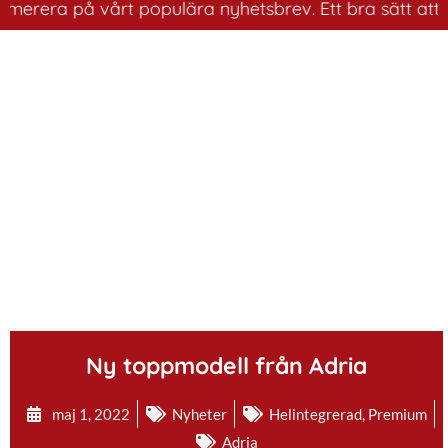
rera på vårt populära nyhetsbrev. Ett bra sätt att ha k
.
Ny toppmodell från Adria
maj 1, 2022
Nyheter
Helintegrerad
,
Premium
Adria