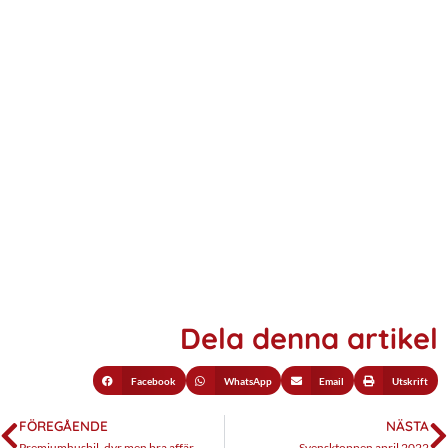
Dela denna artikel
Facebook
WhatsApp
Email
Utskrift
FÖREGÅENDE
NÄSTA
Premiumhusbil, dyr men bra affär
Svensktoppen april 2022