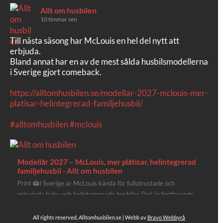
Allt om husbilen
10 timmar sen
Till nästa säsong har McLouis en hel del nytt att
erbjuda.
Bland annat har en av de mest sålda husbilsmodellerna
i Sverige gjort comeback.
https://alltomhusbilen.se/modellar-2027-mclouis-mer-
platisar-helintegrerad-familjehusbil/
#alltomhusbilen
#mclouis
Modellår 2027 – McLouis, mer plåtisar, helintegrerad
familjehusbil - Allt om husbilen
Print 🖨I Sverige är McLouis kända för fullutrustade och
prisvärda halv- och helintegrerade husbilar. Det är fortfarande
där de lägger mest krut. Men till 2027 får även deras
plåtisutbud lite extra kärlek med hela 3 nya utrustningsnivåer.
All rights reserved, Alltomhusbilen.se | Webb av
Bravo Webbyrå