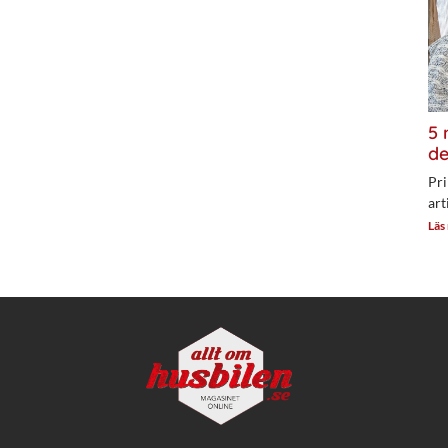
5 
de
Pri
art
Läs