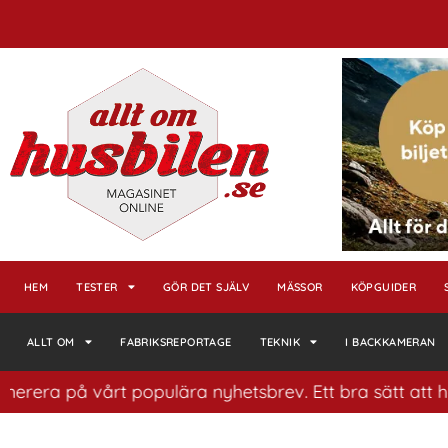
HEM
TESTER
GÖR DET SJÄLV
MÄSSOR
KÖPGUIDER
ALLT OM
FABRIKSREPORTAGE
TEKNIK
I BACKKAMERAN
på vårt populära nyhetsbrev. Ett bra sätt att ha koll p