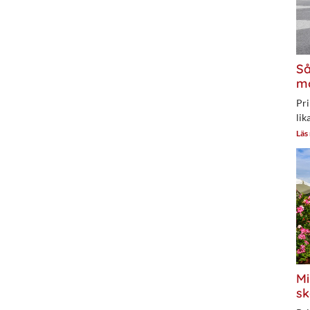
Så
mo
Pri
lik
Läs
Mi
sk