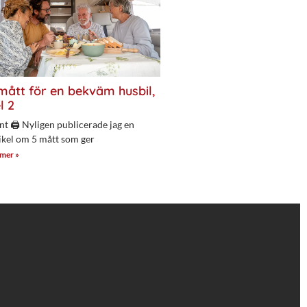
mått för en bekväm husbil,
l 2
nt 🖨 Nyligen publicerade jag en
ikel om 5 mått som ger
 mer »