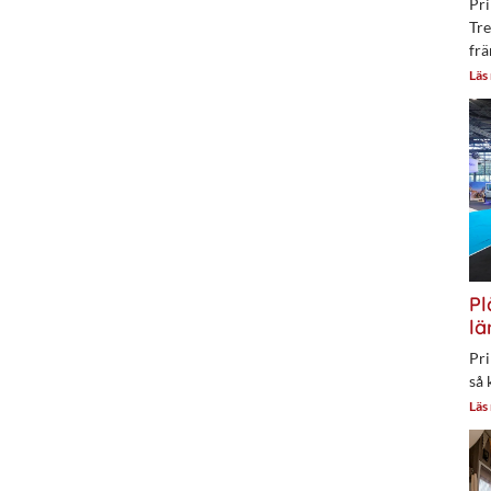
Pri
Tre
frä
Läs
Pl
lä
Pri
så 
Läs