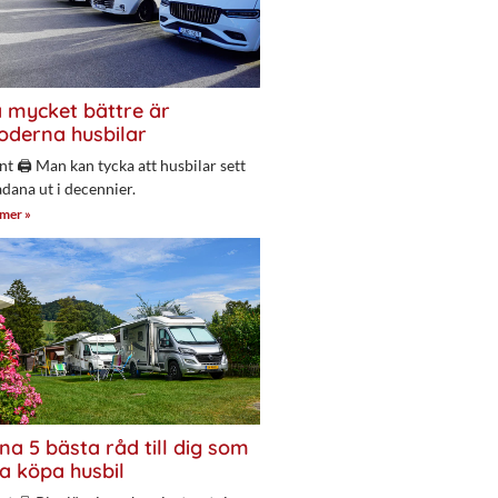
 mycket bättre är
derna husbilar
nt 🖨 Man kan tycka att husbilar sett
adana ut i decennier.
 mer »
na 5 bästa råd till dig som
a köpa husbil