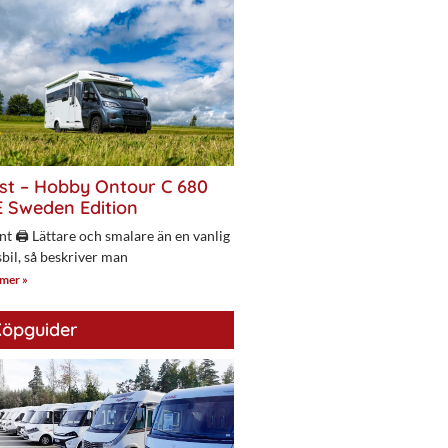
st – Hobby Ontour C 680
 Sweden Edition
nt 🖨 Lättare och smalare än en vanlig
bil, så beskriver man
 mer »
öpguider