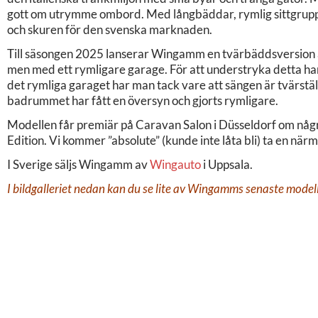
gott om utrymme ombord. Med långbäddar, rymlig sittgrupp oc
och skuren för den svenska marknaden.
Till säsongen 2025 lanserar Wingamm en tvärbäddsversion
men med ett rymligare garage. För att understryka detta ha
det rymliga garaget har man tack vare att sängen är tvärstäl
badrummet har fått en översyn och gjorts rymligare.
Modellen får premiär på Caravan Salon i Düsseldorf om någr
Edition. Vi kommer ”absolute” (kunde inte låta bli) ta en närm
I Sverige säljs Wingamm av
Wingauto
i Uppsala.
I bildgalleriet nedan kan du se lite av Wingamms senaste modell. 