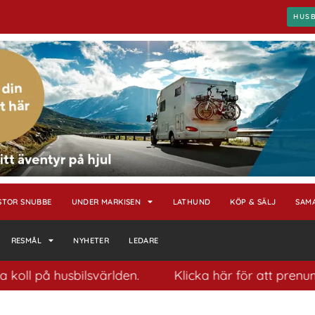
HUS
STOR SNUBBE
UNDER MARKISEN
LATHUND
KÖP & SÄLJ
SAM
RESMÅL
NYHETER
LEDARE
å husbilsvärlden.
Klicka här för att prenumerera p