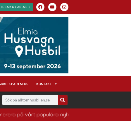
BILSSKOLAN.SE
ARBETSPARTNERS
KONTAKT
å vårt populära nyhetsbrev. Ett bra sätt att ha koll på