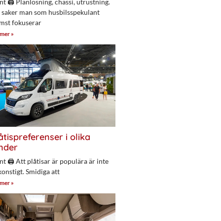
nt 🖨 Planlösning, chassi, utrustning.
 saker man som husbilsspekulant
mst fokuserar
 mer »
åtispreferenser i olika
nder
nt 🖨 Att plåtisar är populära är inte
konstigt. Smidiga att
 mer »