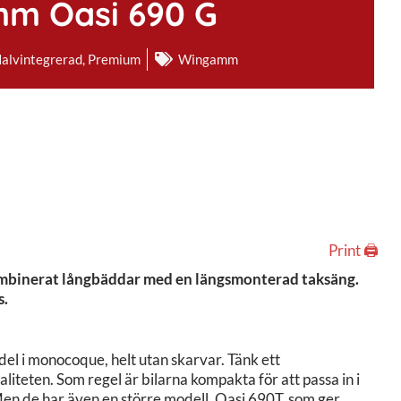
mm Oasi 690 G
alvintegrerad
,
Premium
Wingamm
Print 🖨
kombinerat långbäddar med en längsmonterad taksäng.
s.
el i monocoque, helt utan skarvar. Tänk ett
iteten. Som regel är bilarna kompakta för att passa in i
Men de har även en större modell, Oasi 690T, som ger