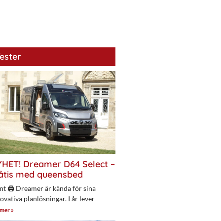
ester
HET! Dreamer D64 Select –
åtis med queensbed
nt 🖨 Dreamer är kända för sina
ovativa planlösningar. I år lever
 mer »