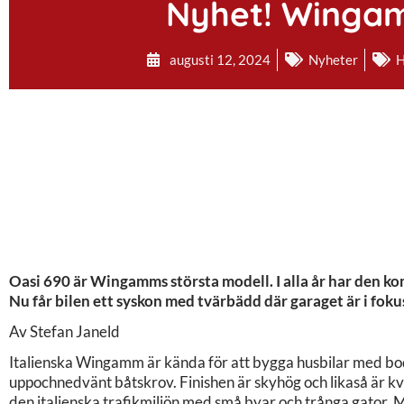
Nyhet! Winga
augusti 12, 2024
Nyheter
H
Oasi 690 är Wingamms största modell. I alla år har den 
Nu får bilen ett syskon med tvärbädd där garaget är i foku
Av Stefan Janeld
Italienska Wingamm är kända för att bygga husbilar med bod
uppochnedvänt båtskrov. Finishen är skyhög och likaså är kval
den italienska trafikmiljön med små byar och trånga gator. 