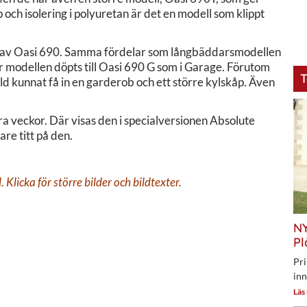
h isolering i polyuretan är det en modell som klippt
 av Oasi 690. Samma fördelar som långbäddarsmodellen
r modellen döpts till Oasi 690 G som i Garage. Förutom
T
ld kunnat få in en garderob och ett större kylskåp. Även
a veckor. Där visas den i specialversionen Absolute
are titt på den.
Klicka för större bilder och bildtexter.
NY
Pl
Pri
inn
Läs