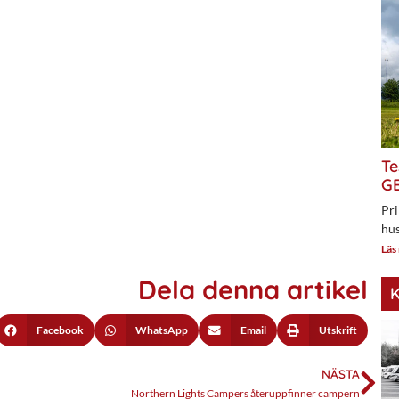
Te
GE
Pri
hus
Läs
Dela denna artikel
K
Facebook
WhatsApp
Email
Utskrift
NÄSTA
Northern Lights Campers återuppfinner campern