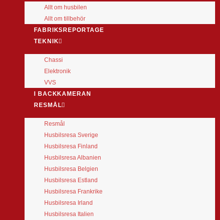
Allt om husbilen
Allt om tillbehör
FABRIKSREPORTAGE
TEKNIK
Chassi
Elektronik
VVS
I BACKKAMERAN
RESMÅL
Resmål
Husbilsresa Sverige
Husbilsresa Finland
Husbilsresa Albanien
Husbilsresa Belgien
Husbilsresa Estland
Husbilsresa Frankrike
Husbilsresa Irland
Husbilsresa Italien