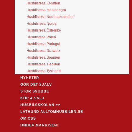
Husbilsresa Kroatien
Husbilsresa Montenegro
Husbilsresa Nordmakedonien
Husbilsresa Norge
Husbilsresa Österrike
Husbilsresa Polen
Husbilsresa Portugal
Husbilsresa Schweiz
Husbilsresa Spanien
Husbilsresa Tjeckien
Husbilsresa Tyskland
NYHETER
GÖR DET SJÄLV
STOR SNUBBE
KÖP & SÄLJ
HUSBILSSKOLAN >>
LATHUND ALLTOMHUSBILEN.SE
OM OSS
UNDER MARKISEN