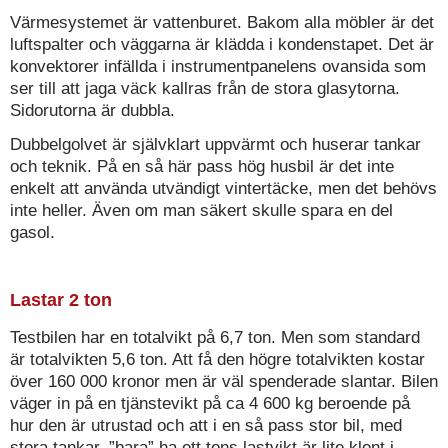
Värmesystemet är vattenburet. Bakom alla möbler är det
luftspalter och väggarna är klädda i kondenstapet. Det är
konvektorer infällda i instrumentpanelens ovansida som
ser till att jaga väck kallras från de stora glasytorna.
Sidorutorna är dubbla.
Dubbelgolvet är självklart uppvärmt och huserar tankar
och teknik. På en så här pass hög husbil är det inte
enkelt att använda utvändigt vintertäcke, men det behövs
inte heller. Även om man säkert skulle spara en del
gasol.
Lastar 2 ton
Testbilen har en totalvikt på 6,7 ton. Men som standard
är totalvikten 5,6 ton. Att få den högre totalvikten kostar
över 160 000 kronor men är väl spenderade slantar. Bilen
väger in på en tjänstevikt på ca 4 600 kg beroende på
hur den är utrustad och att i en så pass stor bil, med
stora tankar, ”bara” ha ett tons lastvikt är lite klent i