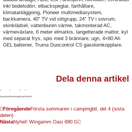
inkl bodelsdörr, elbackspeglar, farthållare,
klimatanläggning, Pioneer multimediasystem,
backkamera, 40” TV vid sittgrupp, 24” TV i sovrum,
skinklädsel, vattenburen värme, takmonterad AC,
värmeväxlare, 6 meter elmarkis, langetterade mattor, kyl
med separat frys, spis med 3 brännare, ugn, 4×80 Ah
GEL batterier, Truma Duocontrol CS gasolomkopplare.
Dela denna artikel
Facebook
WhatsApp
Email
Utskrift
Föregående
Första sommaren i campingbil, del 4 (sista
delen)
Nästa
Nyhet! Wingamm Oasi 690 G