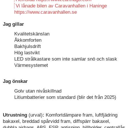
Vi lånade bilen av Caravanhallen i Haninge
https://www.caravanhallen.se
Jag gillar
Kvalitetskänslan
Åkkomforten
Bakhjulsdrift
Hög lastvikt
LED strålkastare som inte samlar snö och slask
Värmesystemet
Jag önskar
Golv utan nivåskillnad
Litiumbatterier som standard (blir det från 2025)
Utrustning
(urval)
:
Komfortdämpare fram, luftfjädring
bakaxel, breddad spårvidd fram, diffspärr bakaxel,
dubbla airbags, ABS, ESP, antispinn, hillholder, centrallås