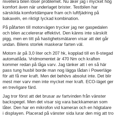
nivellera bilen löser problemet. Nu åker jag i mycket hög
komfort även när underlaget brister. Testbilen har
särskilda komfortdämpare fram och luftfjädring på
bakaxeln, en riktigt lyckad kombination.
På påfarten till motorvägen trycker jag ner gaspedalen
och bilen accelererar effektivt. Den känns inte särskilt
pigg, men en titt på hastighetsmätaren visar att det går
undan. Bilens storlek maskerar farten väl.
Motorn är på 3,0 liter och 207 hk, kopplad till en 8-stegad
automatlåda. Vridmomentet är 470 Nm och kraften
kommer redan på låga varv. Jag tänker att i en så här
pass tung husbil borde man nog lägga lådan i Powerläge
för att få mer kraft. Men det behövs absolut inte. Det blir
mest mer varv men inte mycket mer kraft. ECO-läget ger
en trevligare färd.
Jag tror först att det brusar av fartvinden från vänster
backspegel. Men det visar sig vara backkameran som
låter. Den har en mikrofon vid kameran och en högtalare
i displayen. Placerad på vänster sida lurar den mig att tro