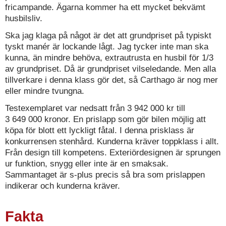
fricampande. Ägarna kommer ha ett mycket bekvämt
husbilsliv.
Ska jag klaga på något är det att grundpriset på typiskt
tyskt manér är lockande lågt. Jag tycker inte man ska
kunna, än mindre behöva, extrautrusta en husbil för 1/3
av grundpriset. Då är grundpriset vilseledande. Men alla
tillverkare i denna klass gör det, så Carthago är nog mer
eller mindre tvungna.
Testexemplaret var nedsatt från 3 942 000 kr till
3 649 000 kronor. En prislapp som gör bilen möjlig att
köpa för blott ett lyckligt fåtal. I denna prisklass är
konkurrensen stenhård. Kunderna kräver toppklass i allt.
Från design till kompetens. Exteriördesignen är sprungen
ur funktion, snygg eller inte är en smaksak.
Sammantaget är s-plus precis så bra som prislappen
indikerar och kunderna kräver.
Fakta