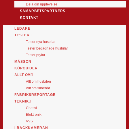
Dela din upplevelse
SAMARBETSPARTNERS
KONTAKT
LEDARE
TESTER
Tester nya husbilar
Tester begagnade husbilar
Tester prylar
MÄSSOR
KÖPGUIDER
ALLT OM
Allt om husbilen
Allt om tillbehör
FABRIKSREPORTAGE
TEKNIK
Chassi
Elektronik
VVS
I BACKKAMERAN