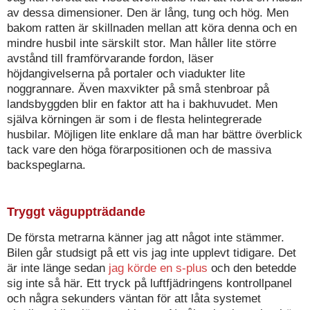
av dessa dimensioner. Den är lång, tung och hög. Men
bakom ratten är skillnaden mellan att köra denna och en
mindre husbil inte särskilt stor. Man håller lite större
avstånd till framförvarande fordon, läser
höjdangivelserna på portaler och viadukter lite
noggrannare. Även maxvikter på små stenbroar på
landsbyggden blir en faktor att ha i bakhuvudet. Men
själva körningen är som i de flesta helintegrerade
husbilar. Möjligen lite enklare då man har bättre överblick
tack vare den höga förarpositionen och de massiva
backspeglarna.
Tryggt väguppträdande
De första metrarna känner jag att något inte stämmer.
Bilen går studsigt på ett vis jag inte upplevt tidigare. Det
är inte länge sedan
jag körde en s-plus
och den betedde
sig inte så här. Ett tryck på luftfjädringens kontrollpanel
och några sekunders väntan för att låta systemet