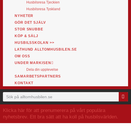
Husbilsresa Tjeckien
Husbilsresa Tyskland
NYHETER
GÖR DET SJÄLV
STOR SNUBBE
KÖP & SÄLJ
HUSBILSSKOLAN >>
LATHUND ALLTOMHUSBILEN.SE
OM OSS
UNDER MARKISEN
Dela din upplevelse
SAMARBETSPARTNERS
KONTAKT
Klicka här för att prenumerera på vårt populära
nyhetsbrev. Ett bra sätt att ha koll på husbilsvärlden.