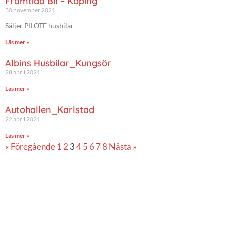
Framtida Bil – Köping
30 november 2021
Säljer PILOTE husbilar
Läs mer »
Albins Husbilar_Kungsör
28 april 2021
Läs mer »
Autohallen_Karlstad
22 april 2021
Läs mer »
« Föregående
1
2
3
4
5
6
7
8
Nästa »