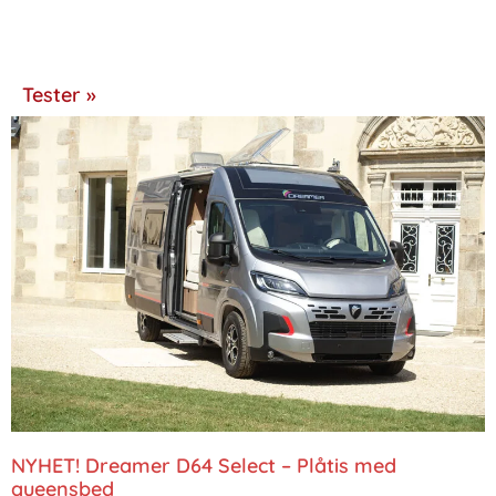
Tester »
NYHET! Dreamer D64 Select – Plåtis med
queensbed