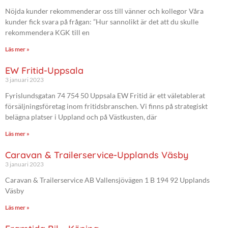
Nöjda kunder rekommenderar oss till vänner och kollegor Våra
kunder fick svara på frågan: ”Hur sannolikt är det att du skulle
rekommendera KGK till en
Läs mer »
EW Fritid-Uppsala
3 januari 2023
Fyrislundsgatan 74 754 50 Uppsala EW Fritid är ett väletablerat
försäljningsföretag inom fritidsbranschen. Vi finns på strategiskt
belägna platser i Uppland och på Västkusten, där
Läs mer »
Caravan & Trailerservice-Upplands Väsby
3 januari 2023
Caravan & Trailerservice AB Vallensjövägen 1 B 194 92 Upplands
Väsby
Läs mer »