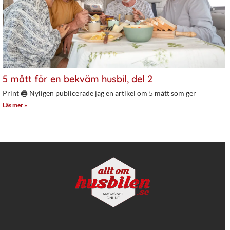
5 mått för en bekväm husbil, del 2
Print 🖨 Nyligen publicerade jag en artikel om 5 mått som ger
Läs mer »