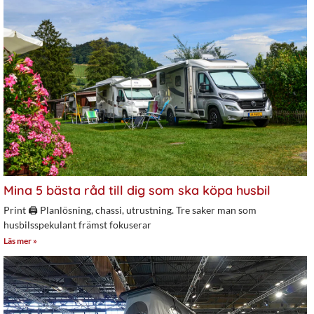
Mina 5 bästa råd till dig som ska köpa husbil
Print 🖨 Planlösning, chassi, utrustning. Tre saker man som
husbilsspekulant främst fokuserar
Läs mer »