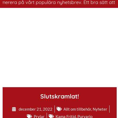
rera på vårt populära nyhetsbrev. Ett bra sätt att ha k
.
Slutskramlat!
december 21, 2022
Allt om tillbehör
,
Nyheter
Prylar
Kama Fritid
,
Purvario