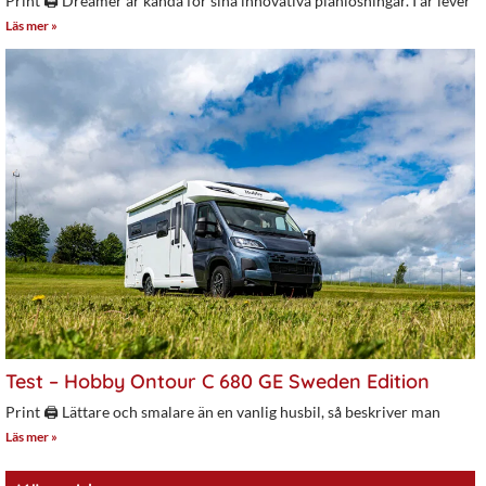
Print 🖨 Dreamer är kända för sina innovativa planlösningar. I år lever
Läs mer »
Test – Hobby Ontour C 680 GE Sweden Edition
Print 🖨 Lättare och smalare än en vanlig husbil, så beskriver man
Läs mer »