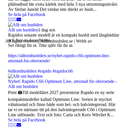
plåtisutbud lite extra kärlek med hela 3 nya utrustningsnivåer.
Av Stefan Janeld Det vimlar inte direkt av husb...
Se hela på Facebook
Allt om husbilen
1 dag sen
Rapidos senaste modell är en kompakt husbil med långbäddar
och face-to-face dinette.
All rights reserved, Alltomhusbilen.se | Webb av
Bravo Webbyrå
Ser riktigt fin ut. Titta själv får du se.
https://alltomhusbilen.se/nyhet-rapido-c66-optimum-line-
utrustad-for-oberoende/
#alltomhusbilen
#rapido
#rapidoc66
Nyhet! Rapido C66 Optimum Line, utrustad för oberoende -
Allt om husbilen
Print 🖨Till modellåret 2027 presenterar Rapido en ny serie
kompaktmodeller kallad Optimum Line. Serien är mycket
välutrustad och finns både som hel- och halvintegrerad. Här
tar vi en närmare titt på den halvintegrerade C66 i Optimum
Line utförande. Text och foto: Carla och Kees Witvliet K...
Se hela på Facebook