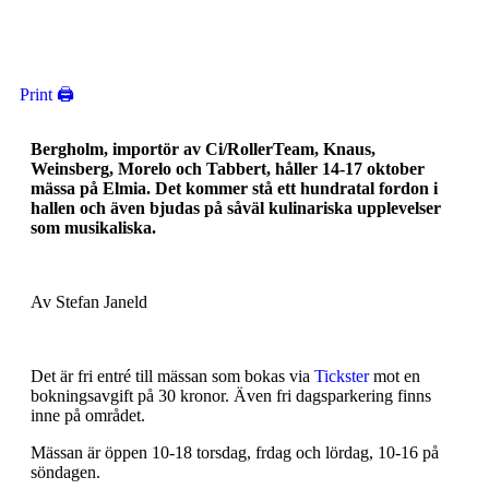
Print 🖨
Bergholm, importör av Ci/RollerTeam, Knaus,
Weinsberg, Morelo och Tabbert, håller 14-17 oktober
mässa på Elmia. Det kommer stå ett hundratal fordon i
hallen och även bjudas på såväl kulinariska upplevelser
som musikaliska.
Av Stefan Janeld
Det är fri entré till mässan som bokas via
Tickster
mot en
bokningsavgift på 30 kronor. Även fri dagsparkering finns
inne på området.
Mässan är öppen 10-18 torsdag, frdag och lördag, 10-16 på
söndagen.