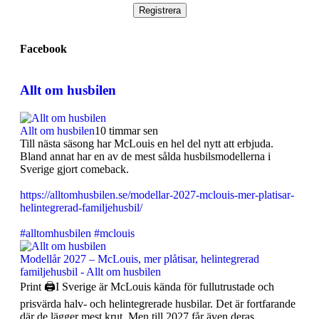
Facebook
Allt om husbilen
Allt om husbilen
10 timmar sen
Till nästa säsong har McLouis en hel del nytt att erbjuda.
Bland annat har en av de mest sålda husbilsmodellerna i
Sverige gjort comeback.
https://alltomhusbilen.se/modellar-2027-mclouis-mer-platisar-
helintegrerad-familjehusbil/
#alltomhusbilen
#mclouis
Modellår 2027 – McLouis, mer plåtisar, helintegrerad
familjehusbil - Allt om husbilen
Print 🖨I Sverige är McLouis kända för fullutrustade och
prisvärda halv- och helintegrerade husbilar. Det är fortfarande
där de lägger mest krut. Men till 2027 får även deras