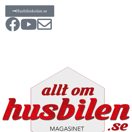
Husbilsskolan.se