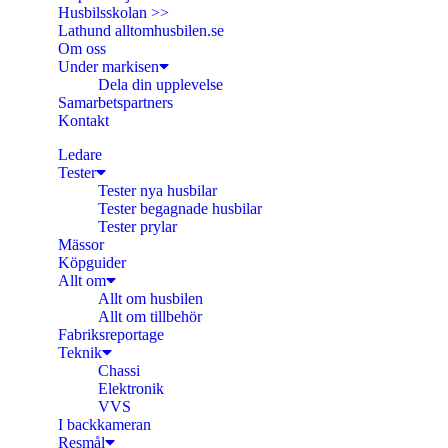
Husbilsskolan >>
Lathund alltomhusbilen.se
Om oss
Under markisen
Dela din upplevelse
Samarbetspartners
Kontakt
Ledare
Tester
Tester nya husbilar
Tester begagnade husbilar
Tester prylar
Mässor
Köpguider
Allt om
Allt om husbilen
Allt om tillbehör
Fabriksreportage
Teknik
Chassi
Elektronik
VVS
I backkameran
Resmål