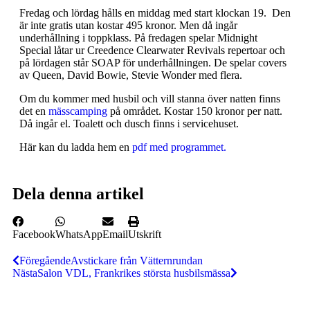
Fredag och lördag hålls en middag med start klockan 19. Den
är inte gratis utan kostar 495 kronor. Men då ingår
underhållning i toppklass. På fredagen spelar Midnight
Special låtar ur Creedence Clearwater Revivals repertoar och
på lördagen står SOAP för underhållningen. De spelar covers
av Queen, David Bowie, Stevie Wonder med flera.
Om du kommer med husbil och vill stanna över natten finns
det en
mässcamping
på området. Kostar 150 kronor per natt.
Då ingår el. Toalett och dusch finns i servicehuset.
Här kan du ladda hem en
pdf med programmet.
Dela denna artikel
Facebook
WhatsApp
Email
Utskrift
Föregående
Avstickare från Vätternrundan
Nästa
Salon VDL, Frankrikes största husbilsmässa