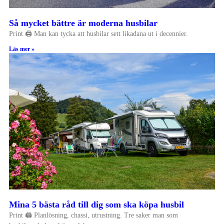
Så mycket bättre är moderna husbilar
Print 🖨 Man kan tycka att husbilar sett likadana ut i decennier.
Läs mer »
Mina 5 bästa råd till dig som ska köpa husbil
Print 🖨 Planlösning, chassi, utrustning. Tre saker man som