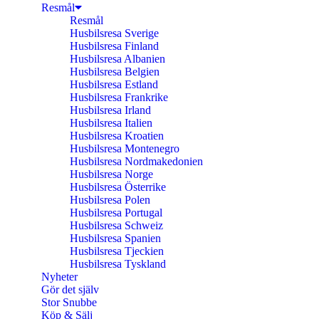
Resmål
Resmål
Husbilsresa Sverige
Husbilsresa Finland
Husbilsresa Albanien
Husbilsresa Belgien
Husbilsresa Estland
Husbilsresa Frankrike
Husbilsresa Irland
Husbilsresa Italien
Husbilsresa Kroatien
Husbilsresa Montenegro
Husbilsresa Nordmakedonien
Husbilsresa Norge
Husbilsresa Österrike
Husbilsresa Polen
Husbilsresa Portugal
Husbilsresa Schweiz
Husbilsresa Spanien
Husbilsresa Tjeckien
Husbilsresa Tyskland
Nyheter
Gör det själv
Stor Snubbe
Köp & Sälj