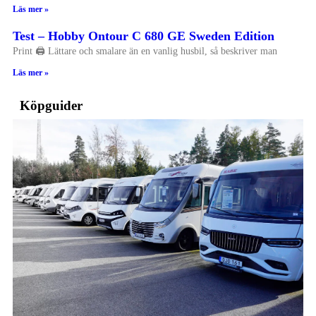
Läs mer »
Test – Hobby Ontour C 680 GE Sweden Edition
Print 🖨 Lättare och smalare än en vanlig husbil, så beskriver man
Läs mer »
Köpguider