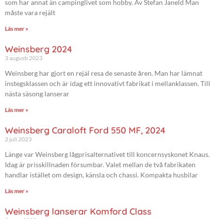
som har annat än campinglivet som hobby. Av Stefan Janeld Man
måste vara rejält
Läs mer »
Weinsberg 2024
3 augusti 2023
Weinsberg har gjort en rejäl resa de senaste åren. Man har lämnat
instegsklassen och är idag ett innovativt fabrikat i mellanklassen. Till
nästa säsong lanserar
Läs mer »
Weinsberg Caraloft Ford 550 MF, 2024
2 juli 2023
Länge var Weinsberg lågprisalternativet till koncernsyskonet Knaus.
Idag är prisskillnaden försumbar. Valet mellan de två fabrikaten
handlar istället om design, känsla och chassi. Kompakta husbilar
Läs mer »
Weinsberg lanserar Komford Class