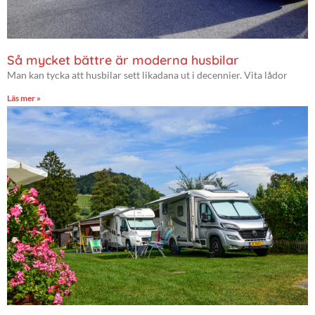
Så mycket bättre är moderna husbilar
Man kan tycka att husbilar sett likadana ut i decennier. Vita lådor
Läs mer »