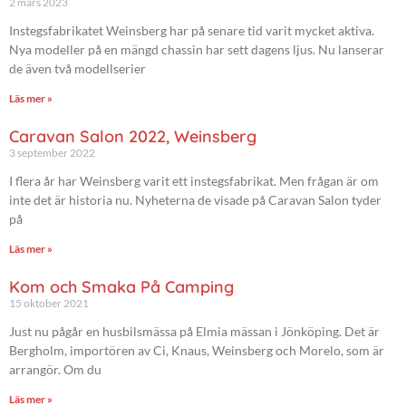
2 mars 2023
Instegsfabrikatet Weinsberg har på senare tid varit mycket aktiva.
Nya modeller på en mängd chassin har sett dagens ljus. Nu lanserar
de även två modellserier
Läs mer »
Caravan Salon 2022, Weinsberg
3 september 2022
I flera år har Weinsberg varit ett instegsfabrikat. Men frågan är om
inte det är historia nu. Nyheterna de visade på Caravan Salon tyder
på
Läs mer »
Kom och Smaka På Camping
15 oktober 2021
Just nu pågår en husbilsmässa på Elmia mässan i Jönköping. Det är
Bergholm, importören av Ci, Knaus, Weinsberg och Morelo, som är
arrangör. Om du
Läs mer »