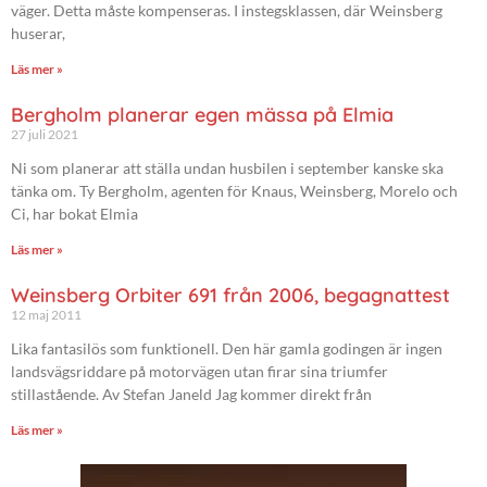
väger. Detta måste kompenseras. I instegsklassen, där Weinsberg
huserar,
Läs mer »
Bergholm planerar egen mässa på Elmia
27 juli 2021
Ni som planerar att ställa undan husbilen i september kanske ska
tänka om. Ty Bergholm, agenten för Knaus, Weinsberg, Morelo och
Ci, har bokat Elmia
Läs mer »
Weinsberg Orbiter 691 från 2006, begagnattest
12 maj 2011
Lika fantasilös som funktionell. Den här gamla godingen är ingen
landsvägsriddare på motorvägen utan firar sina triumfer
stillastående. Av Stefan Janeld Jag kommer direkt från
Läs mer »