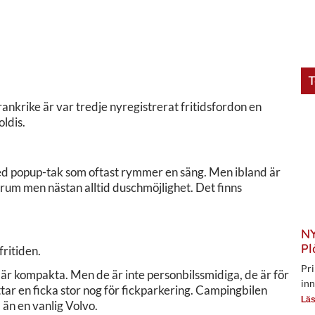
T
ankrike är var tredje nyregistrerat fritidsfordon en
oldis.
med popup-tak som oftast rymmer en säng. Men ibland är
drum men nästan alltid duschmöjlighet. Det finns
NY
Pl
fritiden.
Pri
r kompakta. Men de är inte personbilssmidiga, de är för
inn
tar en ficka stor nog för fickparkering. Campingbilen
Läs
 än en vanlig Volvo.