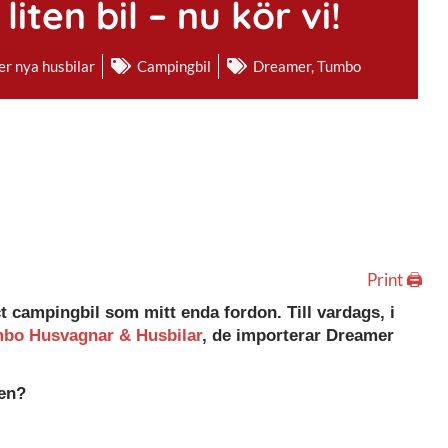
iten bil – nu kör vi!
er nya husbilar
Campingbil
Dreamer
,
Tumbo
Print 🖨
campingbil som mitt enda fordon. Till vardags, i
bo Husvagnar & Husbilar
, de importerar Dreamer
len?