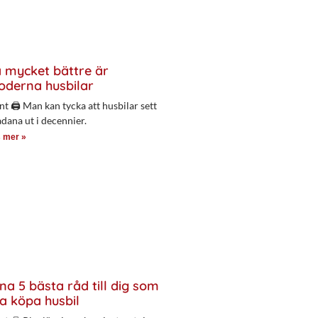
 mycket bättre är
derna husbilar
nt 🖨 Man kan tycka att husbilar sett
adana ut i decennier.
 mer »
na 5 bästa råd till dig som
a köpa husbil