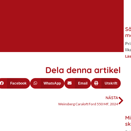
Så
mo
Pri
lik
Läs
Dela denna artikel
Facebook
WhatsApp
Email
Utskrift
NÄSTA
Weinsberg Caraloft Ford 550 MF, 2024
Mi
sk