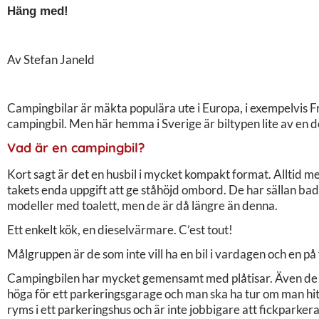
Häng med!
Av Stefan Janeld
Campingbilar är mäkta populära ute i Europa, i exempelvis Fr
campingbil. Men här hemma i Sverige är biltypen lite av en d
Vad är en campingbil?
Kort sagt är det en husbil i mycket kompakt format. Alltid 
takets enda uppgift att ge ståhöjd ombord. De har sällan ba
modeller med toalett, men de är då längre än denna.
Ett enkelt kök, en dieselvärmare. C’est tout!
Målgruppen är de som inte vill ha en bil i vardagen och en på 
Campingbilen har mycket gemensamt med plåtisar. Även de ä
höga för ett parkeringsgarage och man ska ha tur om man hit
ryms i ett parkeringshus och är inte jobbigare att fickparkera