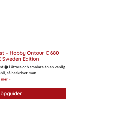
st – Hobby Ontour C 680
 Sweden Edition
nt 🖨 Lättare och smalare än en vanlig
bil, så beskriver man
 mer »
öpguider