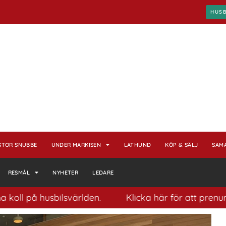
HUS
STOR SNUBBE
UNDER MARKISEN
LATHUND
KÖP & SÄLJ
SAM
RESMÅL
NYHETER
LEDARE
å husbilsvärlden.
Klicka här för att prenumerera 