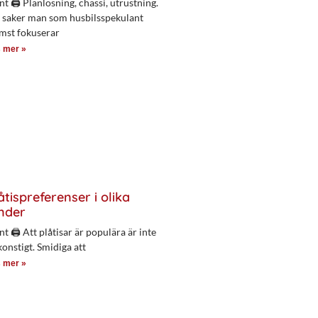
nt 🖨 Planlösning, chassi, utrustning.
 saker man som husbilsspekulant
mst fokuserar
 mer »
åtispreferenser i olika
nder
nt 🖨 Att plåtisar är populära är inte
konstigt. Smidiga att
 mer »