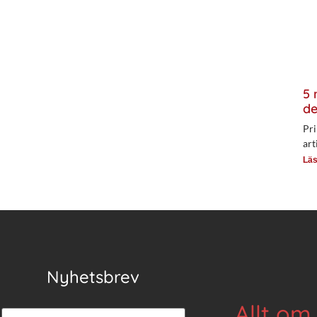
5 
de
Pri
art
Läs
Nyhetsbrev
Allt om