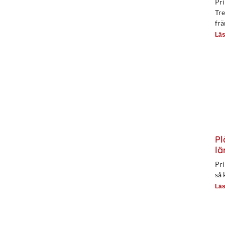
Pri
Tre
frä
Läs
Pl
lä
Pri
så 
Läs