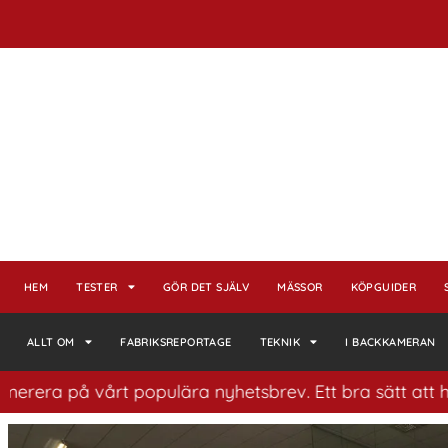
HEM
TESTER
GÖR DET SJÄLV
MÄSSOR
KÖPGUIDER
ALLT OM
FABRIKSREPORTAGE
TEKNIK
I BACKKAMERAN
på vårt populära nyhetsbrev. Ett bra sätt att ha koll p