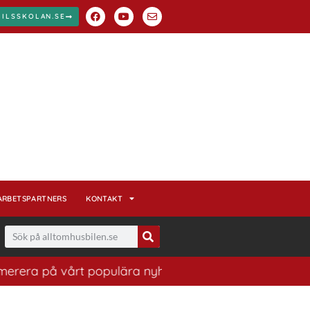
BILSSKOLAN.SE
ARBETSPARTNERS
KONTAKT
på vårt populära nyhetsbrev. Ett bra sätt att ha koll p