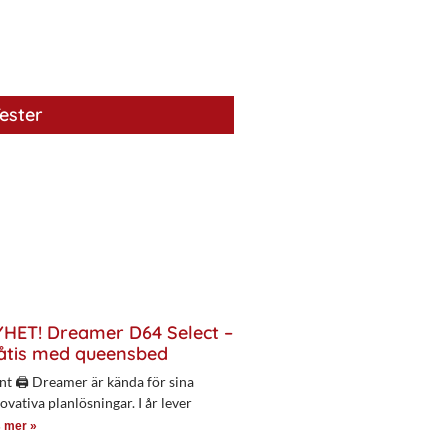
ester
HET! Dreamer D64 Select –
åtis med queensbed
nt 🖨 Dreamer är kända för sina
ovativa planlösningar. I år lever
 mer »