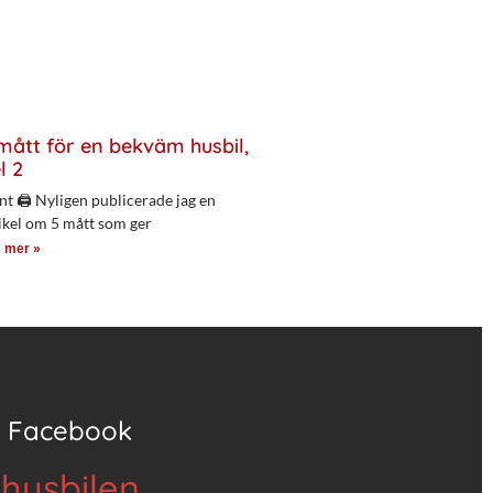
mått för en bekväm husbil,
l 2
nt 🖨 Nyligen publicerade jag en
ikel om 5 mått som ger
 mer »
Facebook
 husbilen