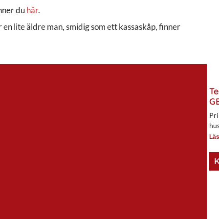
inner du
här
.
ur en lite äldre man, smidig som ett kassaskåp, finner
Te
GE
Pri
hus
Läs
K