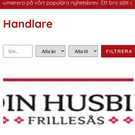
erera på vårt populära nyhetsbrev. Ett bra sätt att ha 
Handlare