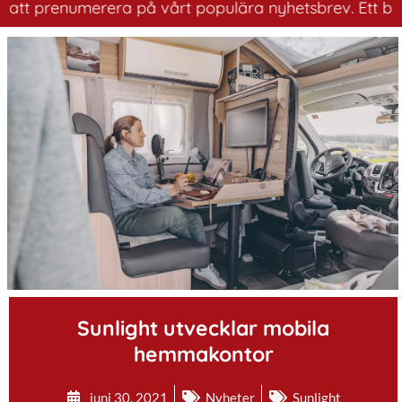
 prenumerera på vårt populära nyhetsbrev. Ett bra sätt 
.
Sunlight utvecklar mobila
hemmakontor
juni 30, 2021
Nyheter
Sunlight