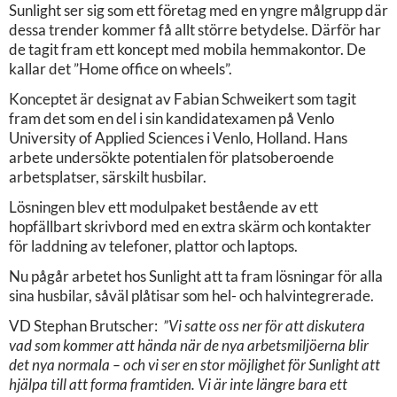
Sunlight ser sig som ett företag med en yngre målgrupp där
dessa trender kommer få allt större betydelse. Därför har
de tagit fram ett koncept med mobila hemmakontor. De
kallar det ”Home office on wheels”.
Konceptet är designat av Fabian Schweikert som tagit
fram det som en del i sin kandidatexamen på Venlo
University of Applied Sciences i Venlo, Holland. Hans
arbete undersökte potentialen för platsoberoende
arbetsplatser, särskilt husbilar.
Lösningen blev ett modulpaket bestående av ett
hopfällbart skrivbord med en extra skärm och kontakter
för laddning av telefoner, plattor och laptops.
Nu pågår arbetet hos Sunlight att ta fram lösningar för alla
sina husbilar, såväl plåtisar som hel- och halvintegrerade.
VD Stephan Brutscher:
”Vi satte oss ner för att diskutera
vad som kommer att hända när de nya arbetsmiljöerna blir
det nya normala – och vi ser en stor möjlighet för Sunlight att
hjälpa till att forma framtiden. Vi är inte längre bara ett