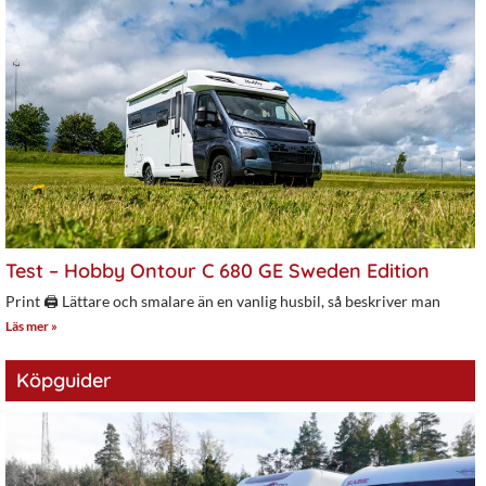
Test – Hobby Ontour C 680 GE Sweden Edition
Print 🖨 Lättare och smalare än en vanlig husbil, så beskriver man
Läs mer »
Köpguider