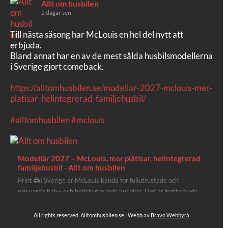
Allt om husbilen
2 dagar sen
Till nästa säsong har McLouis en hel del nytt att
erbjuda.
Bland annat har en av de mest sålda husbilsmodellerna
i Sverige gjort comeback.
https://alltomhusbilen.se/modellar-2027-mclouis-mer-
platisar-helintegrerad-familjehusbil/
#alltomhusbilen
#mclouis
Modellår 2027 – McLouis, mer plåtisar, helintegrerad
familjehusbil - Allt om husbilen
Print 🖨I Sverige är McLouis kända för fullutrustade och
prisvärda halv- och helintegrerade husbilar. Det är fortfarande
där de lägger mest krut. Men till 2027 får även deras
plåtisutbud lite extra kärlek med hela 3 nya utrustningsnivåer.
All rights reserved, Alltomhusbilen.se | Webb av
Bravo Webbyrå
Av Stefan Janeld Det vimlar inte direkt av husb...