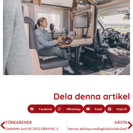
Dela denna artikel
Facebook
WhatsApp
Email
Utskrift
FÖREGÅENDE
NÄSTA
Dethleffs Just 90 7052 DBM MC 1
Nervös att köpa nedlagt/udda fabrikat?