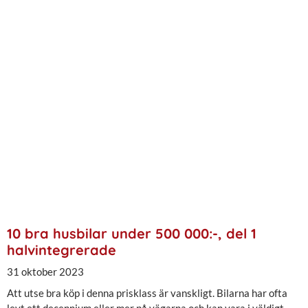
10 bra husbilar under 500 000:-, del 1
halvintegrerade
31 oktober 2023
Att utse bra köp i denna prisklass är vanskligt. Bilarna har ofta
levt ett decennium eller mer på vägarna och kan vara i väldigt