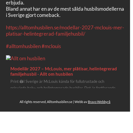
erbjuda.
Bland annat har en av de mest sålda husbilsmodellerna
i Sverige gjort comeback.
https://alltomhusbilen.se/modellar-2027-mclouis-mer-
platisar-helintegrerad-familjehusbil/
#alltomhusbilen
#mclouis
Modellår 2027 – McLouis, mer plåtisar, helintegrerad
familjehusbil - Allt om husbilen
Print 🖨I Sverige är McLouis kända för fullutrustade och
prisvärda halv- och helintegrerade husbilar. Det är fortfarande
där de lägger mest krut. Men till 2027 får även deras
plåtisutbud lite extra kärlek med hela 3 nya utrustningsnivåer.
All rights reserved, Alltomhusbilen.se | Webb av
Bravo Webbyrå
Av Stefan Janeld Det vimlar inte direkt av husb...
4
Se hela på Facebook