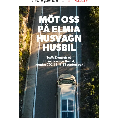
« Föregående
1
2
Nästa »