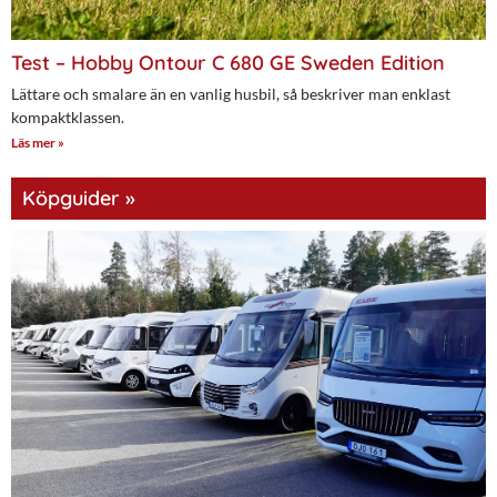
Test – Hobby Ontour C 680 GE Sweden Edition
Lättare och smalare än en vanlig husbil, så beskriver man enklast
kompaktklassen.
Läs mer »
Köpguider »