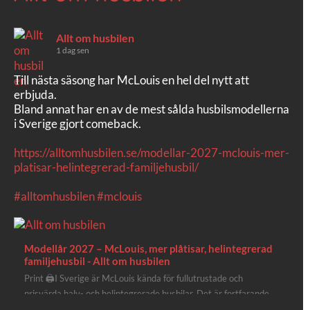
Allt om husbilen
1 dag sen
Till nästa säsong har McLouis en hel del nytt att
erbjuda.
Bland annat har en av de mest sålda husbilsmodellerna
i Sverige gjort comeback.
https://alltomhusbilen.se/modellar-2027-mclouis-mer-
platisar-helintegrerad-familjehusbil/
#alltomhusbilen
#mclouis
Modellår 2027 – McLouis, mer plåtisar, helintegrerad
familjehusbil - Allt om husbilen
Print 🖨I Sverige är McLouis kända för fullutrustade och
prisvärda halv- och helintegrerade husbilar. Det är fortfarande
där de lägger mest krut. Men till 2027 får även deras