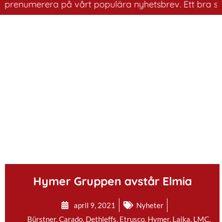
renumerera på vårt populära nyhetsbrev. Ett bra sätt at
.
Hymer Gruppen avstår Elmia
april 9, 2021
Nyheter
Bürstner
,
Carado
,
Dethleffs
,
Etrusco
,
Hymer
,
Laika
,
LMC
,