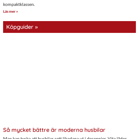
kompaktklassen.
Läs mer »
Köpguider »
Så mycket bättre är moderna husbilar
Man kan tycka att husbilar sett likadana ut i decennier. Vita lådor