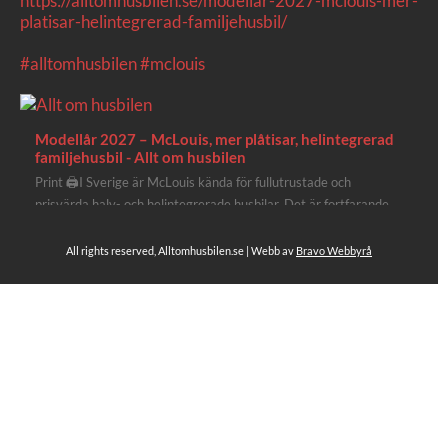
https://alltomhusbilen.se/modellar-2027-mclouis-mer-
platisar-helintegrerad-familjehusbil/
#alltomhusbilen
#mclouis
Modellår 2027 – McLouis, mer plåtisar, helintegrerad
familjehusbil - Allt om husbilen
Print 🖨I Sverige är McLouis kända för fullutrustade och
prisvärda halv- och helintegrerade husbilar. Det är fortfarande
där de lägger mest krut. Men till 2027 får även deras
plåtisutbud lite extra kärlek med hela 3 nya utrustningsnivåer.
All rights reserved, Alltomhusbilen.se | Webb av
Bravo Webbyrå
Av Stefan Janeld Det vimlar inte direkt av husb...
Se hela på Facebook
Allt om husbilen
2 dagar sen
Rapidos senaste modell är en kompakt husbil med
långbäddar och face-to-face dinette.