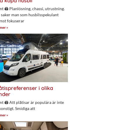
a köpa husbil
nt 🖨 Planlösning, chassi, utrustning.
 saker man som husbilsspekulant
mst fokuserar
 mer »
åtispreferenser i olika
nder
nt 🖨 Att plåtisar är populära är inte
konstigt. Smidiga att
 mer »