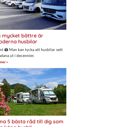
 mycket bättre är
derna husbilar
nt 🖨 Man kan tycka att husbilar sett
adana ut i decennier.
 mer »
na 5 bästa råd till dig som