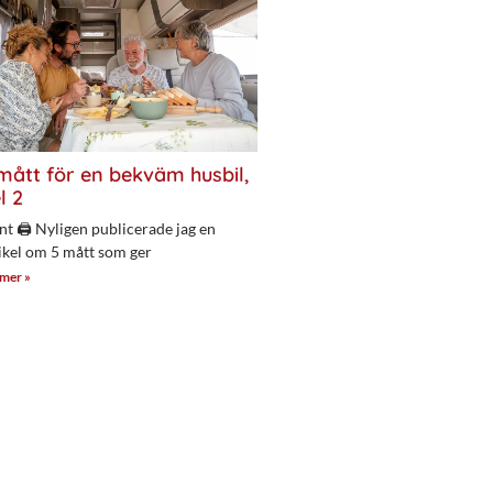
mått för en bekväm husbil,
l 2
nt 🖨 Nyligen publicerade jag en
ikel om 5 mått som ger
 mer »