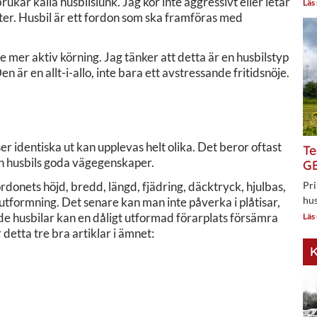
rukar kalla husbilslunk. Jag kör inte aggressivt eller letar
Läs
ter. Husbil är ett fordon som ska framföras med
ite mer aktiv körning. Jag tänker att detta är en husbilstyp
en är en allt-i-allo, inte bara ett avstressande fritidsnöje.
ser identiska ut kan upplevas helt olika. Det beror oftast
Te
n husbils goda vägegenskaper.
GE
onets höjd, bredd, längd, fjädring, däcktryck, hjulbas,
Pri
hus
n utformning. Det senare kan man inte påverka i plåtisar,
ade husbilar kan en dåligt utformad förarplats försämra
Läs
r detta tre bra artiklar i ämnet:
K