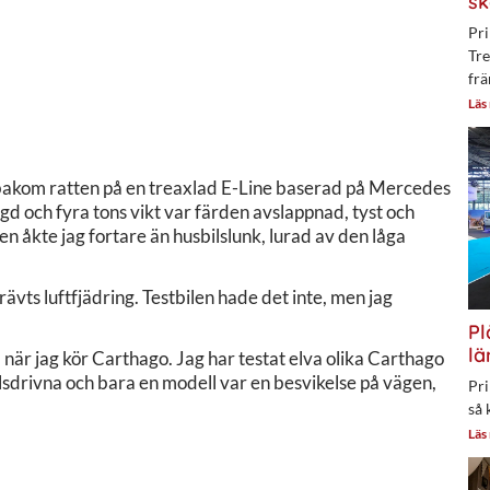
sk
Pri
Tre
frä
Läs
ag bakom ratten på en treaxlad E-Line baserad på Mercedes
ängd och fyra tons vikt var färden avslappnad, tyst och
 åkte jag fortare än husbilslunk, lurad av den låga
ävts luftfjädring. Testbilen hade det inte, men jag
Pl
lä
 när jag kör Carthago. Jag har testat elva olika Carthago
sdrivna och bara en modell var en besvikelse på vägen,
Pri
så 
Läs