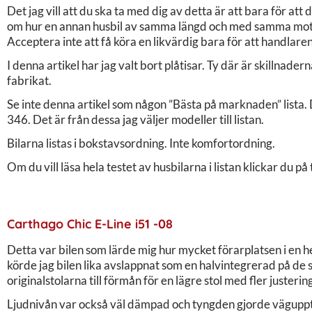
Det jag vill att du ska ta med dig av detta är att bara för att 
om hur en annan husbil av samma längd och med samma motor
Acceptera inte att få köra en likvärdig bara för att handlaren h
I denna artikel har jag valt bort plåtisar. Ty där är skillnad
fabrikat.
Se inte denna artikel som någon ”Bästa på marknaden” lista. D
346. Det är från dessa jag väljer modeller till listan.
Bilarna listas i bokstavsordning. Inte komfortordning.
Om du vill läsa hela testet av husbilarna i listan klickar du på t
Carthago Chic E-Line i51 -08
Detta var bilen som lärde mig hur mycket förarplatsen i en 
körde jag bilen lika avslappnat som en halvintegrerad på d
originalstolarna till förmån för en lägre stol med fler juste
Ljudnivån var också väl dämpad och tyngden gjorde väguppt