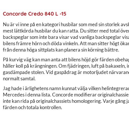
Concorde Credo 840 L -15
Nu är vi inne på en kategori husbilar som med sin storlek a
mest lättkörda husbilar du kan ratta. Du sitter med total ö
backspeglar som inte bara visar vad vanliga backspeglar visar
bilens främre hörn och döda vinkeln. Att man sitter högt ö
från denna höga sittplats kan planera sin körning bättre.
På kurvig väg kan man anta att bilens höjd gör färden obeh
håller koll på krängningen. Om fjädringen, luft på bakaxeln,
gasdämpade stolen. Vid gaspådrag är motorljudet närvarande
normalt samtal.
Jag hade i ärlighetens namn kunnat välja vilken helintegre
Mercedes i denna lista. Concorde modifierar originalchassier
inte kan rida på originalchassiets homologering. Varje gång 
färden och totala kontrollen.