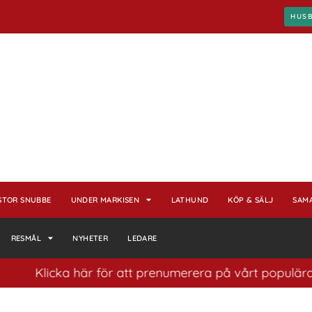
HUS
STOR SNUBBE
UNDER MARKISEN
LATHUND
KÖP & SÄLJ
SAM
RESMÅL
NYHETER
LEDARE
licka här för att prenumerera på vårt populära nyhetsbr