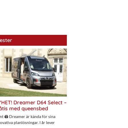
ester
HET! Dreamer D64 Select –
åtis med queensbed
nt 🖨 Dreamer är kända för sina
ovativa planlösningar. I år lever