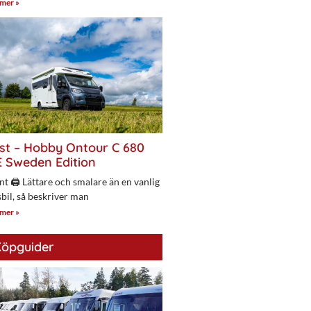
 mer »
st – Hobby Ontour C 680
 Sweden Edition
nt 🖨 Lättare och smalare än en vanlig
bil, så beskriver man
 mer »
öpguider