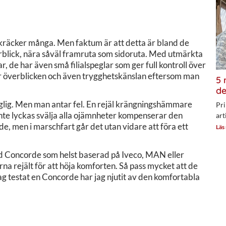
vskräcker många. Men faktum är att detta är bland de
verblick, nära såväl framruta som sidoruta. Med utmärkta
, de har även små filialspeglar som ger full kontroll över
kar överblicken och även trygghetskänslan eftersom man
5 
de
aglig. Men man antar fel. En rejäl krängningshämmare
Pri
 inte lyckas svälja alla ojämnheter kompenserar den
art
, men i marschfart går det utan vidare att föra ett
Läs
rad Concorde som helst baserad på Iveco, MAN eller
na rejält för att höja komforten. Så pass mycket att de
jag testat en Concorde har jag njutit av den komfortabla