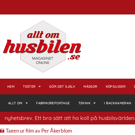
HEM
TESTER
GÖR DET SJÄLV
MÄSSOR
KÖPGUIDER
ALLT OM
FABRIKSREPORTAGE
TEKNIK
I BACKKAMERAN
rev. Ett bra sätt att ha koll på husbilsvärlden.
K
Tagen ur film av Per Åkerblom