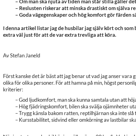
– Om man ska njuta av tiden man står stilla gäller det
– Reslusten riskerar att minska drastiskt om själva 
– Goda vägegenskaper och hög komfort gör färden s
I denna artikel listar jag de husbilar jag själv kört och so
extra väl just för att de var extra trevliga att köra.
Av Stefan Janeld
Först kanske det är bäst att jag benar ut vad jag anser var
olika för olika personer. För att hamna på min, högst personlig
kriterier:
– God ljudkomfort, man ska kunna samtala utan att höja
– Hög fjädringskomfort, bilen ska svälja ojämnheter utan 
– Trygg känsla bakom ratten, reptilhjärnan ska inte slå til
– Kursstabilitet, sidvind eller omkörning av lastbilar ska