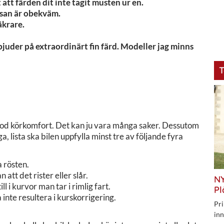
 att färden dit inte tagit musten ur en.
resan är obekväm.
äkrare.
m bjuder på extraordinärt fin färd. Modeller jag minns
T
a god körkomfort. Det kan ju vara många saker. Dessutom
a, lista ska bilen uppfylla minst tre av följande fyra
 rösten.
att det rister eller slår.
NY
l i kurvor man tar i rimlig fart.
Pl
 inte resultera i kurskorrigering.
Pri
inn