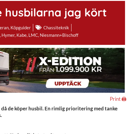
 husbilarna jag kört
eran
,
Köpguider
Chassiteknik
,
Hymer
,
Kabe
,
LMC
,
Niesmann+Bischoff
Print 🖨
 då de köper husbil. En rimlig prioritering med tanke
.