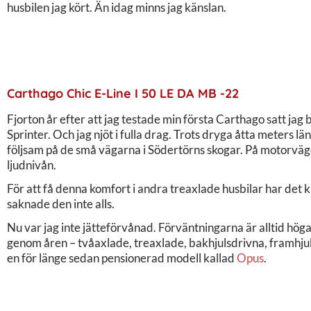
husbilen jag kört. Än idag minns jag känslan.
Carthago Chic E-Line I 50 LE DA MB -22
Fjorton år efter att jag testade min första Carthago satt j
Sprinter. Och jag njöt i fulla drag. Trots dryga åtta meters l
följsam på de små vägarna i Södertörns skogar. På motorvägen
ljudnivån.
För att få denna komfort i andra treaxlade husbilar har det kr
saknade den inte alls.
Nu var jag inte jätteförvånad. Förväntningarna är alltid höga
genom åren – tvåaxlade, treaxlade, bakhjulsdrivna, framhjul
en för länge sedan pensionerad modell kallad
Opus
.