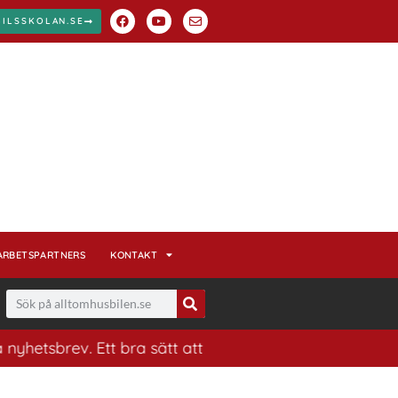
BILSSKOLAN.SE
ARBETSPARTNERS
KONTAKT
ev. Ett bra sätt att ha koll på husbilsvärlden.