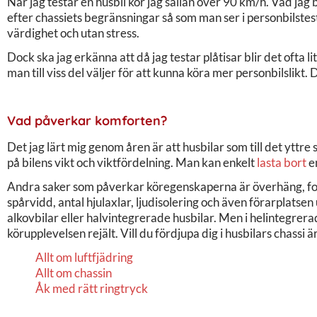
När jag testar en husbil kör jag sällan över 90 km/h. Vad jag b
efter chassiets begränsningar så som man ser i personbilstes
värdighet och utan stress.
Dock ska jag erkänna att då jag testar plåtisar blir det ofta l
man till viss del väljer för att kunna köra mer personbilslikt. D
Vad påverkar komforten?
Det jag lärt mig genom åren är att husbilar som till det yttre 
på bilens vikt och viktfördelning. Man kan enkelt
lasta bort
e
Andra saker som påverkar köregenskaperna är överhäng, ford
spårvidd, antal hjulaxlar, ljudisolering och även förarplatse
alkovbilar eller halvintegrerade husbilar. Men i helintegrer
körupplevelsen rejält. Vill du fördjupa dig i husbilars chassi ä
Allt om luftfjädring
Allt om chassin
Åk med rätt ringtryck