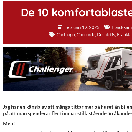
De 10 komfortablaste
februari 19, 2023
I backkam
Carthago
,
Concorde
,
Dethleffs
,
Frankia
Jag har en känsla av att många tittar mer på huset än bilen
på att man spenderar fler timmar stillastående än åkandes
Men!