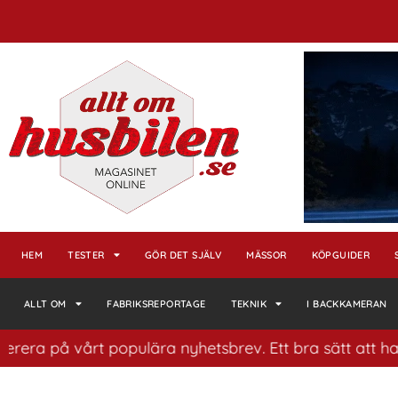
HEM
TESTER
GÖR DET SJÄLV
MÄSSOR
KÖPGUIDER
ALLT OM
FABRIKSREPORTAGE
TEKNIK
I BACKKAMERAN
 vårt populära nyhetsbrev. Ett bra sätt att ha koll på 