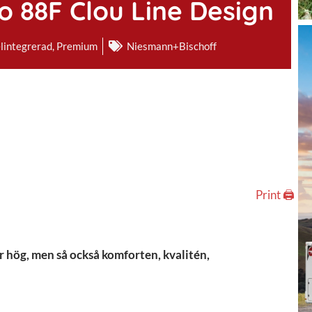
 88F Clou Line Design
lintegrerad
,
Premium
Niesmann+Bischoff
Print 🖨
n är hög, men så också komforten, kvalitén,