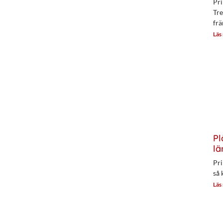
Pri
Tre
frä
Läs
Pl
lä
Pri
så 
Läs