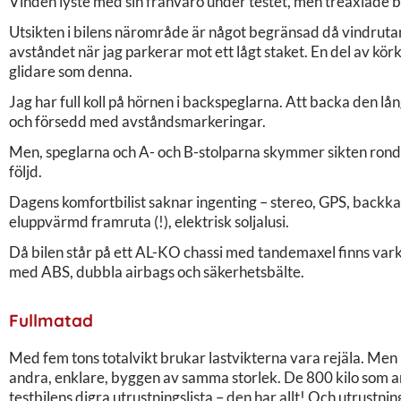
Vinden lyste med sin frånvaro under testet, men treaxlade bil
Utsikten i bilens närområde är något begränsad då vindrutan 
avståndet när jag parkerar mot ett lågt staket. En del av körk
glidare som denna.
Jag har full koll på hörnen i backspeglarna. Att backa den l
och försedd med avståndsmarkeringar.
Men, speglarna och A- och B-stolparna skymmer sikten ronde
följd.
Dagens komfortbilist saknar ingenting – stereo, GPS, backkam
eluppvärmd framruta (!), elektrisk soljalusi.
Då bilen står på ett AL-KO chassi med tandemaxel finns varke
med ABS, dubbla airbags och säkerhetsbälte.
Fullmatad
Med fem tons totalvikt brukar lastvikterna vara rejäla. Men k
andra, enklare, byggen av samma storlek. De 800 kilo som ang
testbilens digra utrustningslista – den har allt! Och utrustn