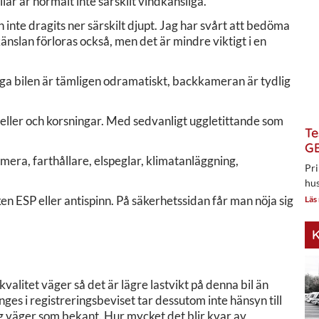
ar är normalt inte särskilt vindkänsliga.
inte dragits ner särskilt djupt. Jag har svårt att bedöma
änslan förloras också, men det är mindre viktigt i en
ånga bilen är tämligen odramatiskt, backkameran är tydlig
ller och korsningar. Med sedvanligt uggletittande som
Te
GE
era, farthållare, elspeglar, klimatanläggning,
Pri
hus
n ESP eller antispinn. På säkerhetssidan får man nöja sig
Läs
K
valitet väger så det är lägre lastvikt på denna bil än
es i registreringsbeviset tar dessutom inte hänsyn till
ing väger som bekant. Hur mycket det blir kvar av