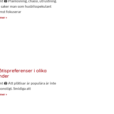
nt 🖨 Planlösning, chassi, utrustning.
 saker man som husbilsspekulant
mst fokuserar
 mer »
åtispreferenser i olika
nder
nt 🖨 Att plåtisar är populära är inte
konstigt. Smidiga att
 mer »