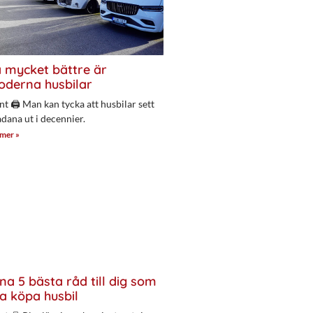
 mycket bättre är
derna husbilar
nt 🖨 Man kan tycka att husbilar sett
adana ut i decennier.
 mer »
na 5 bästa råd till dig som
a köpa husbil