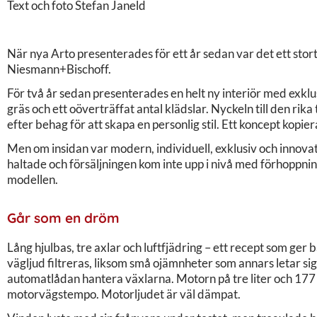
Text och foto Stefan Janeld
När nya Arto presenterades för ett år sedan var det ett sto
Niesmann+Bischoff.
För två år sedan presenterades en helt ny interiör med exkl
gräs och ett oöverträffat antal klädslar. Nyckeln till den rik
efter behag för att skapa en personlig stil. Ett koncept kopiera
Men om insidan var modern, individuell, exklusiv och innova
haltade och försäljningen kom inte upp i nivå med förhoppni
modellen.
Går som en dröm
Lång hjulbas, tre axlar och luftfjädring – ett recept som ger
vägljud filtreras, liksom små ojämnheter som annars letar sig 
automatlådan hantera växlarna. Motorn på tre liter och 177 
motorvägstempo. Motorljudet är väl dämpat.