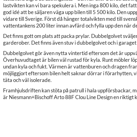
lastvikten kan vi bara spekulera i. Men inga 800 kilo, det fatt
god idé att be säljaren väga upp bilen till 5 500 kilo. Den u
vidare till Sverige. Först då hänger totalvikten med till sven
vattentankens 200 liter innan avfärd och fylla upp den när det
Det finns gott om plats att packa prylar. Dubbelgolvet svälje
garderober. Det finns även stuv i dubbelgolvet och i garag
Dubbelgolvet gör även nytta vintertid eftersom det är uppvärm
Överhuvudtaget är bilen väl rustad för kyla. Runt möbler löpe
undan kyla och fukt. Värmen är vattenburen och dragen fram
möjliggjort eftersom bilen helt saknar dörrar i förarhytten, v
täta och väl isolerade.
Framhjulsdriften kan stöta på patrull i hala uppförsbackar,
är Niesmann+Bischoff Arto 88F Clou Line Design en riktigt 