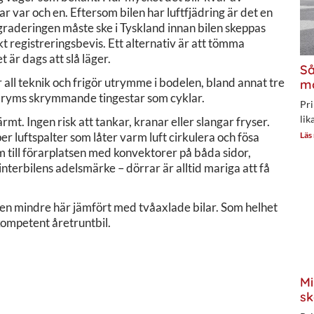
ar var och en. Eftersom bilen har luftfjädring är det en
ppgraderingen måste ske i Tyskland innan bilen skeppas
skt registreringsbevis. Ett alternativ är att tömma
 är dags att slå läger.
Så
r all teknik och frigör utrymme i bodelen, bland annat tre
mo
et ryms skrymmande tingestar som cyklar.
Pri
lik
t. Ingen risk att tankar, kranar eller slangar fryser.
r luftspalter som låter varm luft cirkulera och fösa
Läs
 till förarplatsen med konvektorer på båda sidor,
interbilens adelsmärke – dörrar är alltid mariga att få
 men mindre här jämfört med tvåaxlade bilar. Som helhet
kompetent åretruntbil.
Mi
sk