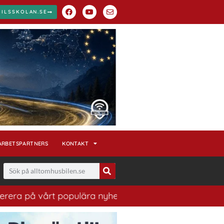
BILSSKOLAN.SE
ARBETSPARTNERS
KONTAKT
vårt populära nyhetsbrev. Ett bra sätt att ha koll på h