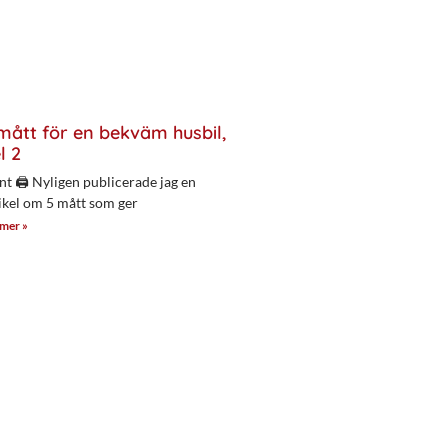
mått för en bekväm husbil,
l 2
nt 🖨 Nyligen publicerade jag en
ikel om 5 mått som ger
 mer »