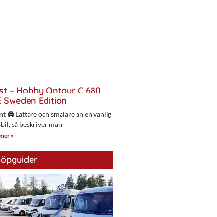
st – Hobby Ontour C 680
 Sweden Edition
nt 🖨 Lättare och smalare än en vanlig
bil, så beskriver man
 mer »
öpguider