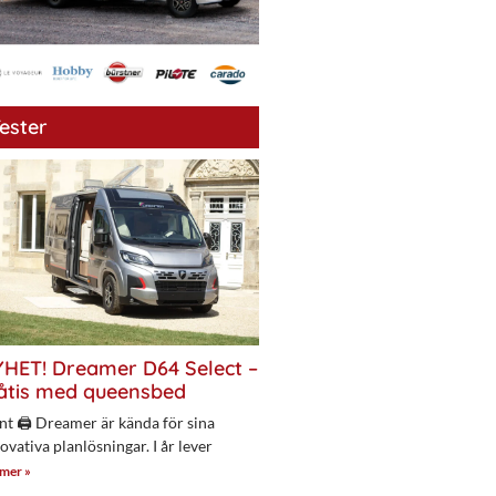
ester
HET! Dreamer D64 Select –
åtis med queensbed
nt 🖨 Dreamer är kända för sina
ovativa planlösningar. I år lever
 mer »