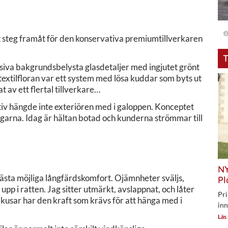
rt steg framåt för den konservativa premiumtillverkaren
T
usiva bakgrundsbelysta glasdetaljer med ingjutet grönt
a textilfloran var ett system med lösa kuddar som byts ut
t av ett flertal tillverkare…
tiv hängde inte exteriören med i galoppen. Konceptet
ngarna. Idag är hältan botad och kunderna strömmar till
NY
 bästa möjliga långfärdskomfort. Ojämnheter sväljs,
Pl
upp i ratten. Jag sitter utmärkt, avslappnat, och låter
Pri
kusar har den kraft som krävs för att hänga med i
inn
Läs