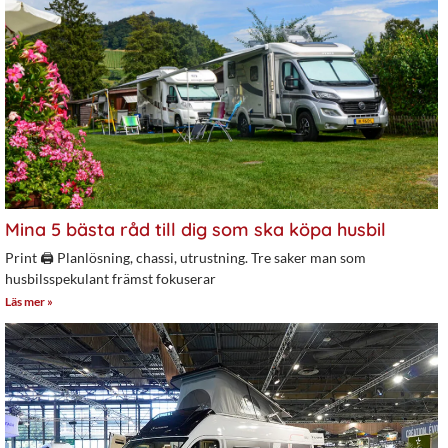
Mina 5 bästa råd till dig som ska köpa husbil
Print 🖨 Planlösning, chassi, utrustning. Tre saker man som
husbilsspekulant främst fokuserar
Läs mer »