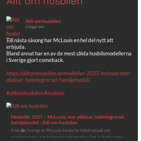
Allt om husbilen
Allt om husbilen
2 dagar sen
Till nästa säsong har McLouis en hel del nytt att
erbjuda.
Bland annat har en av de mest sålda husbilsmodellerna
i Sverige gjort comeback.
https://alltomhusbilen.se/modellar-2027-mclouis-mer-
platisar-helintegrerad-familjehusbil/
#alltomhusbilen
#mclouis
Modellår 2027 – McLouis, mer plåtisar, helintegrerad
familjehusbil - Allt om husbilen
Print 🖨I Sverige är McLouis kända för fullutrustade och
prisvärda halv- och helintegrerade husbilar. Det är fortfarande