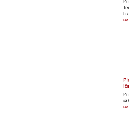
Pri
Tre
frä
Läs
Pl
lä
Pri
så 
Läs