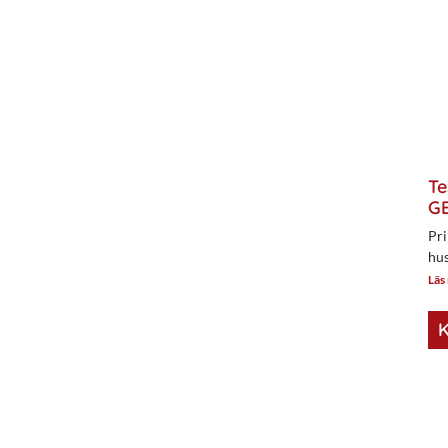
Te
GE
Pri
hus
Läs
K