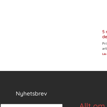
5 
de
Pri
art
Läs
Nyhetsbrev
Allt om