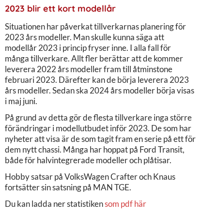
2023 blir ett kort modellår
Situationen har påverkat tillverkarnas planering för
2023 års modeller. Man skulle kunna säga att
modellår 2023 i princip fryser inne. I alla fall för
många tillverkare. Allt fler berättar att de kommer
leverera 2022 års modeller fram till åtminstone
februari 2023. Därefter kan de börja leverera 2023
års modeller. Sedan ska 2024 års modeller börja visas
i maj juni.
På grund av detta gör de flesta tillverkare inga större
förändringar i modellutbudet inför 2023. De som har
nyheter att visa är de som tagit fram en serie på ett för
dem nytt chassi. Många har hoppat på Ford Transit,
både för halvintegrerade modeller och plåtisar.
Hobby satsar på VolksWagen Crafter och Knaus
fortsätter sin satsning på MAN TGE.
Du kan ladda ner statistiken
som pdf här