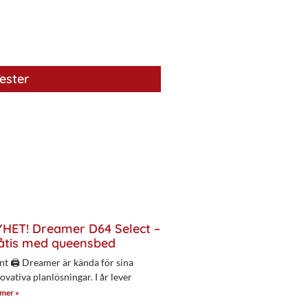
ester
HET! Dreamer D64 Select –
åtis med queensbed
nt 🖨 Dreamer är kända för sina
ovativa planlösningar. I år lever
 mer »