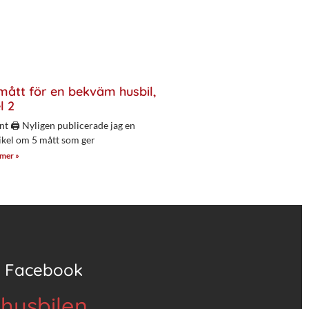
mått för en bekväm husbil,
l 2
nt 🖨 Nyligen publicerade jag en
ikel om 5 mått som ger
 mer »
Facebook
 husbilen