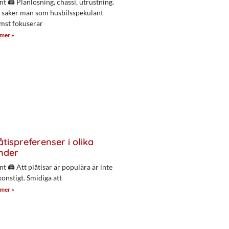
nt 🖨 Planlösning, chassi, utrustning.
 saker man som husbilsspekulant
mst fokuserar
 mer »
åtispreferenser i olika
nder
nt 🖨 Att plåtisar är populära är inte
konstigt. Smidiga att
 mer »