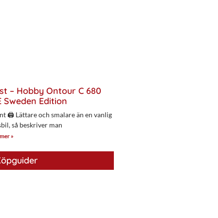
st – Hobby Ontour C 680
 Sweden Edition
nt 🖨 Lättare och smalare än en vanlig
bil, så beskriver man
 mer »
öpguider