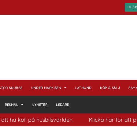
HUS
STOR SNUBBE
UNDER MARKISEN
LATHUND
KÖP & SÄLJ
SAM
RESMÅL
NYHETER
LEDARE
 koll på husbilsvärlden.
Klicka här för att prenum