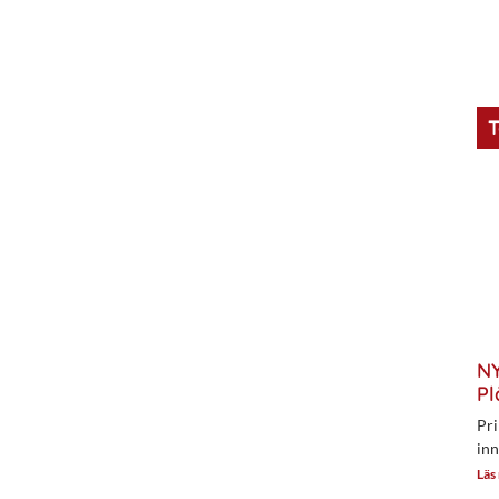
T
NY
Pl
Pri
inn
Läs