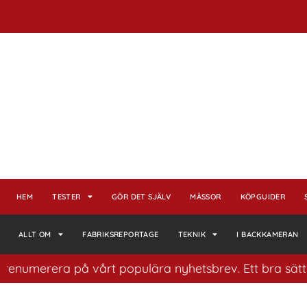
HEM
TESTER
GÖR DET SJÄLV
MÄSSOR
KÖPGUIDER
ALLT OM
FABRIKSREPORTAGE
TEKNIK
I BACKKAMERAN
merera på vårt populära nyhetsbrev. Ett bra sätt att ha