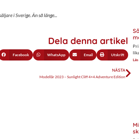
ljare i Sverige. Än så länge...
Så
mo
Dela denna artikel
Pri
lik
Facebook
WhatsApp
Email
Utskrift
Läs
NÄSTA
Modellår 2023 – Sunlight Cliff 4×4 Adventure Edition
Mi
sk