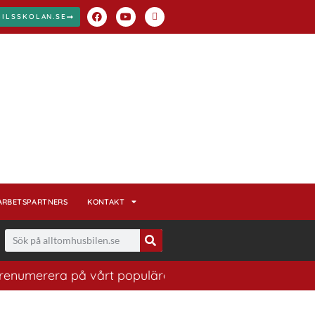
BILSSKOLAN.SE
ARBETSPARTNERS
KONTAKT
erera på vårt populära nyhetsbrev. Ett bra sätt att ha 