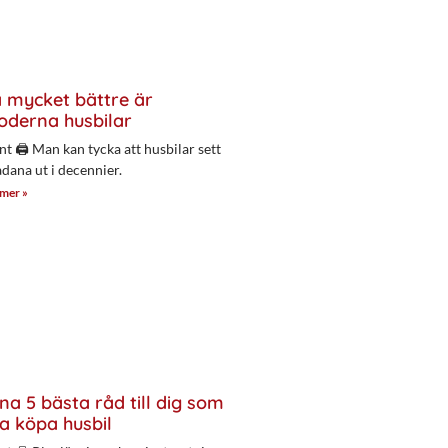
 mycket bättre är
derna husbilar
nt 🖨 Man kan tycka att husbilar sett
adana ut i decennier.
 mer »
na 5 bästa råd till dig som
a köpa husbil