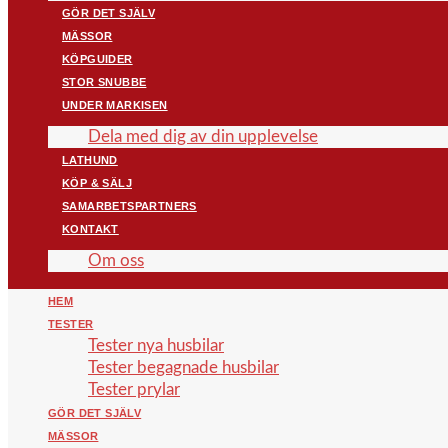
GÖR DET SJÄLV
MÄSSOR
KÖPGUIDER
STOR SNUBBE
UNDER MARKISEN
Dela med dig av din upplevelse
LATHUND
KÖP & SÄLJ
SAMARBETSPARTNERS
KONTAKT
Om oss
HEM
TESTER
Tester nya husbilar
Tester begagnade husbilar
Tester prylar
GÖR DET SJÄLV
MÄSSOR