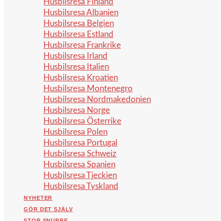
Husbilsresa Finland
Husbilsresa Albanien
Husbilsresa Belgien
Husbilsresa Estland
Husbilsresa Frankrike
Husbilsresa Irland
Husbilsresa Italien
Husbilsresa Kroatien
Husbilsresa Montenegro
Husbilsresa Nordmakedonien
Husbilsresa Norge
Husbilsresa Österrike
Husbilsresa Polen
Husbilsresa Portugal
Husbilsresa Schweiz
Husbilsresa Spanien
Husbilsresa Tjeckien
Husbilsresa Tyskland
NYHETER
GÖR DET SJÄLV
STOR SNUBBE