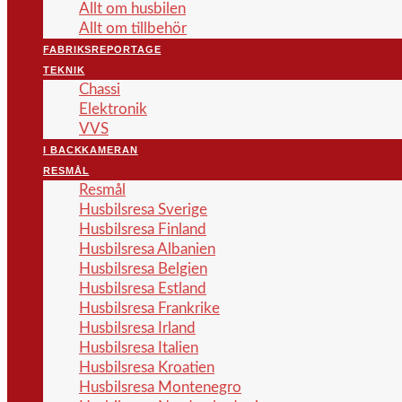
Allt om husbilen
Allt om tillbehör
FABRIKSREPORTAGE
TEKNIK
Chassi
Elektronik
VVS
I BACKKAMERAN
RESMÅL
Resmål
Husbilsresa Sverige
Husbilsresa Finland
Husbilsresa Albanien
Husbilsresa Belgien
Husbilsresa Estland
Husbilsresa Frankrike
Husbilsresa Irland
Husbilsresa Italien
Husbilsresa Kroatien
Husbilsresa Montenegro