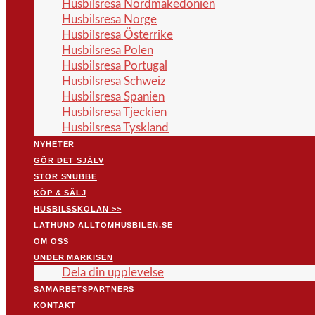
Husbilsresa Nordmakedonien
Husbilsresa Norge
Husbilsresa Österrike
Husbilsresa Polen
Husbilsresa Portugal
Husbilsresa Schweiz
Husbilsresa Spanien
Husbilsresa Tjeckien
Husbilsresa Tyskland
NYHETER
GÖR DET SJÄLV
STOR SNUBBE
KÖP & SÄLJ
HUSBILSSKOLAN >>
LATHUND ALLTOMHUSBILEN.SE
OM OSS
UNDER MARKISEN
Dela din upplevelse
SAMARBETSPARTNERS
KONTAKT