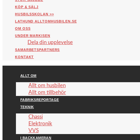
KÖP & SÄLJ
HUSBILSSKOLAN >>
LATHUND ALLTOMHUSBILEN.SE
OM OSS
UNDER MARKISEN
Dela din upplevelse
SAMARBETSPARTNERS
KONTAKT
ALLT OM
Allt om husbilen
Allt om tillbehör
FABRIKSREPORTAGE
TEKNIK
Chassi
Elektronik
VVS
I BACKKAMERAN