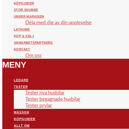
KÖPGUIDER
STOR SNUBBE
UNDER MARKISEN
Dela med dig av din upplevelse
LATHUND
KÖP & SÄLJ
SAMARBETSPARTNERS
KONTAKT
Om oss
MENY
LEDARE
TESTER
Tester nya husbilar
Tester begagnade husbilar
Tester prylar
MÄSSOR
KÖPGUIDER
ALLT OM