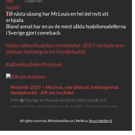
2 dagar sen
Till nästa säsong har McLouis en hel del nytt att
erbjuda.
Bland annat har en av de mest sålda husbilsmodellerna
i Sverige gjort comeback.
https://alltomhusbilen.se/modellar-2027-mclouis-mer-
platisar-helintegrerad-familjehusbil/
#alltomhusbilen
#mclouis
Modellår 2027 – McLouis, mer plåtisar, helintegrerad
familjehusbil - Allt om husbilen
Print 🖨I Sverige är McLouis kända för fullutrustade och
prisvärda halv- och helintegrerade husbilar. Det är fortfarande
där de lägger mest krut. Men till 2027 får även deras
plåtisutbud lite extra kärlek med hela 3 nya utrustningsnivåer.
All rights reserved, Alltomhusbilen.se | Webb av
Bravo Webbyrå
Av Stefan Janeld Det vimlar inte direkt av husb...