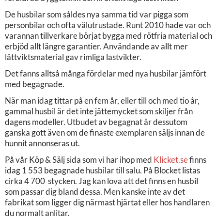
De husbilar som såldes nya samma tid var pigga som
personbilar och ofta välutrustade. Runt 2010 hade var och
varannan tillverkare börjat bygga med rötfria material och
erbjöd allt längre garantier. Användande av allt mer
lättviktsmaterial gav rimliga lastvikter.
Det fanns alltså många fördelar med nya husbilar jämfört
med begagnade.
När man idag tittar på en fem år, eller till och med tio år,
gammal husbil är det inte jättemycket som skiljer från
dagens modeller. Utbudet av begagnat är dessutom
ganska gott även om de finaste exemplaren säljs innan de
hunnit annonseras ut.
På vår Köp & Sälj sida som vi har ihop med
Klicket.se
finns
idag 1 553 begagnade husbilar till salu. På Blocket listas
cirka 4 700 stycken. Jag kan lova att det finns en husbil
som passar dig bland dessa. Men kanske inte av det
fabrikat som ligger dig närmast hjärtat eller hos handlaren
du normalt anlitar.