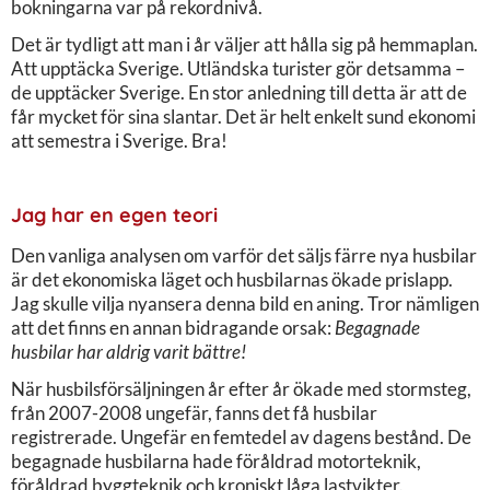
bokningarna var på rekordnivå.
Det är tydligt att man i år väljer att hålla sig på hemmaplan.
Att upptäcka Sverige. Utländska turister gör detsamma –
de upptäcker Sverige. En stor anledning till detta är att de
får mycket för sina slantar. Det är helt enkelt sund ekonomi
att semestra i Sverige. Bra!
Jag har en egen teori
Den vanliga analysen om varför det säljs färre nya husbilar
är det ekonomiska läget och husbilarnas ökade prislapp.
Jag skulle vilja nyansera denna bild en aning. Tror nämligen
att det finns en annan bidragande orsak:
Begagnade
husbilar har aldrig varit bättre!
När husbilsförsäljningen år efter år ökade med stormsteg,
från 2007-2008 ungefär, fanns det få husbilar
registrerade. Ungefär en femtedel av dagens bestånd. De
begagnade husbilarna hade föråldrad motorteknik,
föråldrad byggteknik och kroniskt låga lastvikter.