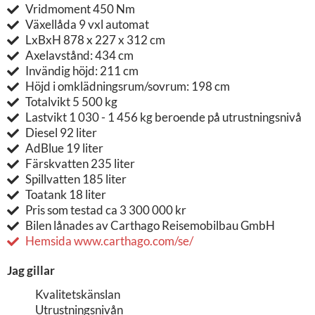
Vridmoment 450 Nm
Växellåda 9 vxl automat
LxBxH 878 x 227 x 312 cm
Axelavstånd: 434 cm
Invändig höjd: 211 cm
Höjd i omklädningsrum/sovrum: 198 cm
Totalvikt 5 500 kg
Lastvikt 1 030 - 1 456 kg beroende på utrustningsnivå
Diesel 92 liter
AdBlue 19 liter
Färskvatten 235 liter
Spillvatten 185 liter
Toatank 18 liter
Pris som testad ca 3 300 000 kr
Bilen lånades av Carthago Reisemobilbau GmbH
Hemsida www.carthago.com/se/
Jag gillar
Kvalitetskänslan
Utrustningsnivån