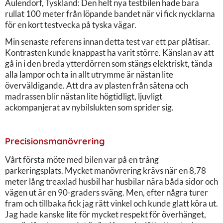
Aulendorf, Tyskland: Den helt nya testbilen hade bara
rullat 100 meter från löpande bandet när vi fick nycklarna
för en kort testvecka på tyska vägar.
Min senaste referens innan detta test var ett par plåtisar.
Kontrasten kunde knappast ha varit större. Känslan av att
gå in i den breda ytterdörren som stängs elektriskt, tända
alla lampor och ta in allt utrymme är nästan lite
överväldigande. Att dra av plasten från sätena och
madrassen blir nästan lite högtidligt, ljuvligt
ackompanjerat av nybilslukten som sprider sig.
Precisionsmanövrering
Vårt första möte med bilen var på en trång
parkeringsplats. Mycket manövrering krävs när en 8,78
meter lång treaxlad husbil har husbilar nära båda sidor och
vägen ut är en 90-graders sväng. Men, efter några turer
fram och tillbaka fick jag rätt vinkel och kunde glatt köra ut.
Jag hade kanske lite för mycket respekt för överhänget,