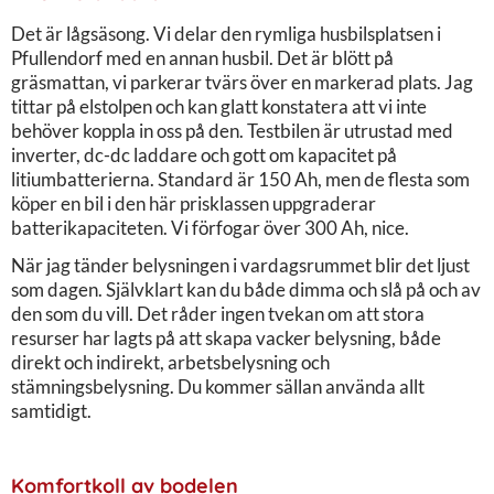
Det är lågsäsong. Vi delar den rymliga husbilsplatsen i
Pfullendorf med en annan husbil. Det är blött på
gräsmattan, vi parkerar tvärs över en markerad plats. Jag
tittar på elstolpen och kan glatt konstatera att vi inte
behöver koppla in oss på den. Testbilen är utrustad med
inverter, dc-dc laddare och gott om kapacitet på
litiumbatterierna. Standard är 150 Ah, men de flesta som
köper en bil i den här prisklassen uppgraderar
batterikapaciteten. Vi förfogar över 300 Ah, nice.
När jag tänder belysningen i vardagsrummet blir det ljust
som dagen. Självklart kan du både dimma och slå på och av
den som du vill. Det råder ingen tvekan om att stora
resurser har lagts på att skapa vacker belysning, både
direkt och indirekt, arbetsbelysning och
stämningsbelysning. Du kommer sällan använda allt
samtidigt.
Komfortkoll av bodelen