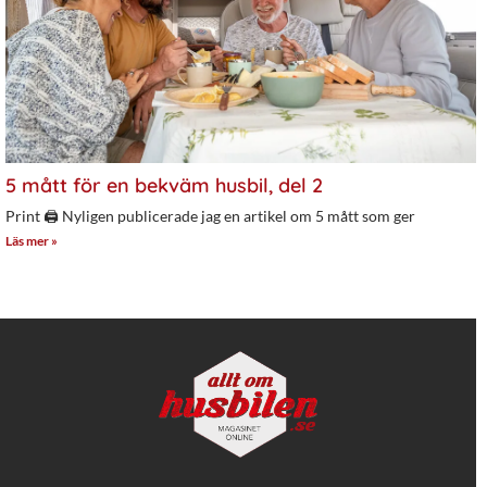
5 mått för en bekväm husbil, del 2
Print 🖨 Nyligen publicerade jag en artikel om 5 mått som ger
Läs mer »