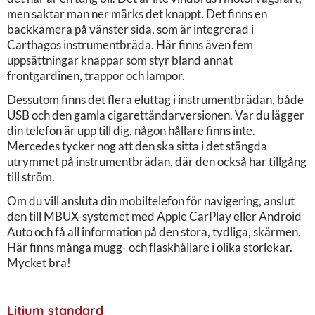
men saktar man ner märks det knappt. Det finns en
backkamera på vänster sida, som är integrerad i
Carthagos instrumentbräda. Här finns även fem
uppsättningar knappar som styr bland annat
frontgardinen, trappor och lampor.
Dessutom finns det flera eluttag i instrumentbrädan, både
USB och den gamla cigarettändarversionen. Var du lägger
din telefon är upp till dig, någon hållare finns inte.
Mercedes tycker nog att den ska sitta i det stängda
utrymmet på instrumentbrädan, där den också har tillgång
till ström.
Om du vill ansluta din mobiltelefon för navigering, anslut
den till MBUX-systemet med Apple CarPlay eller Android
Auto och få all information på den stora, tydliga, skärmen.
Här finns många mugg- och flaskhållare i olika storlekar.
Mycket bra!
Litium standard