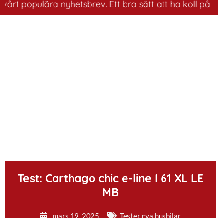
populära nyhetsbrev. Ett bra sätt att ha koll på husbil
.
Test: Carthago chic e-line I 61 XL LE
MB
mars 19, 2025
Tester nya husbilar