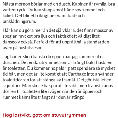
Nästa morgon börjar med en dusch. Kabinen är rymlig, bra
vattentryck. Du kan stänga mot både sovrummet och
köket. Det blir ett riktigt bekvämt bad- och
omklädningsrum.
Här kan du göra mer än det självklara, det finns massor av
speglar, mycket bra ljus och faktiskt ett väldigt litet
dansgolv också. Perfekt för att upprätthålla standarden
även på husbilsresor.
Jag har en skön känsla i kroppen när jag kommer ut ur
duschen. Det enda utrymmet som är trångt bak i husbilen
är toaletten. Du kommer nog aldrig att spendera så mycket
tid här, men det är lite konstigt att Carthago inte använder
toalettdörren för att stänga av framåt. Det gör istället en
skjutdörr. Man skulle ha sparat lite vikt, men främst känns
dörren till toaletten lite i vägen när den är öppen och
rummet känns lite trångt när den är stängd.
Hög lastvikt, gott om stuvutrymmen