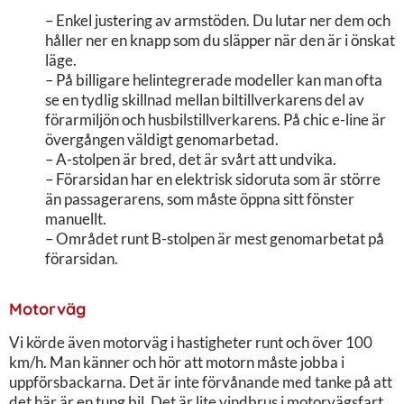
– Enkel justering av armstöden. Du lutar ner dem och
håller ner en knapp som du släpper när den är i önskat
läge.
– På billigare helintegrerade modeller kan man ofta
se en tydlig skillnad mellan biltillverkarens del av
förarmiljön och husbilstillverkarens. På chic e-line är
övergången väldigt genomarbetad.
– A-stolpen är bred, det är svårt att undvika.
– Förarsidan har en elektrisk sidoruta som är större
än passagerarens, som måste öppna sitt fönster
manuellt.
– Området runt B-stolpen är mest genomarbetat på
förarsidan.
Motorväg
Vi körde även motorväg i hastigheter runt och över 100
km/h. Man känner och hör att motorn måste jobba i
uppförsbackarna. Det är inte förvånande med tanke på att
det här är en tung bil. Det är lite vindbrus i motorvägsfart,