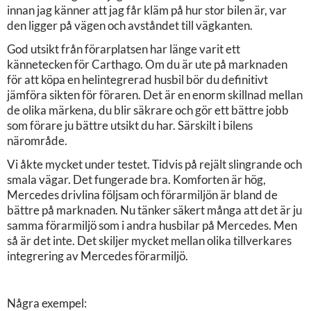
innan jag känner att jag får kläm på hur stor bilen är, var
den ligger på vägen och avståndet till vägkanten.
God utsikt från förarplatsen har länge varit ett
kännetecken för Carthago. Om du är ute på marknaden
för att köpa en helintegrerad husbil bör du definitivt
jämföra sikten för föraren. Det är en enorm skillnad mellan
de olika märkena, du blir säkrare och gör ett bättre jobb
som förare ju bättre utsikt du har. Särskilt i bilens
närområde.
Vi åkte mycket under testet. Tidvis på rejält slingrande och
smala vägar. Det fungerade bra. Komforten är hög,
Mercedes drivlina följsam och förarmiljön är bland de
bättre på marknaden. Nu tänker säkert många att det är ju
samma förarmiljö som i andra husbilar på Mercedes. Men
så är det inte. Det skiljer mycket mellan olika tillverkares
integrering av Mercedes förarmiljö.
Några exempel: