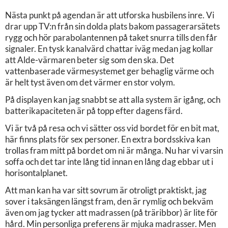
Nästa punkt på agendan är att utforska husbilens inre. Vi
drar upp TV:n från sin dolda plats bakom passagerarsätets
rygg och hör parabolantennen på taket snurra tills den får
signaler. En tysk kanalvärd chattar iväg medan jag kollar
att Alde-värmaren beter sig som den ska. Det
vattenbaserade värmesystemet ger behaglig värme och
är helt tyst även om det värmer en stor volym.
På displayen kan jag snabbt se att alla system är igång, och
batterikapaciteten är på topp efter dagens färd.
Vi är två på resa och vi sätter oss vid bordet för en bit mat,
här finns plats för sex personer. En extra bordsskiva kan
trollas fram mitt på bordet om ni är många. Nu har vi varsin
soffa och det tar inte lång tid innan en lång dag ebbar ut i
horisontalplanet.
Att man kan ha var sitt sovrum är otroligt praktiskt, jag
sover i taksängen längst fram, den är rymlig och bekväm
även om jag tycker att madrassen (på träribbor) är lite för
hård. Min personliga preferens är mjuka madrasser. Men