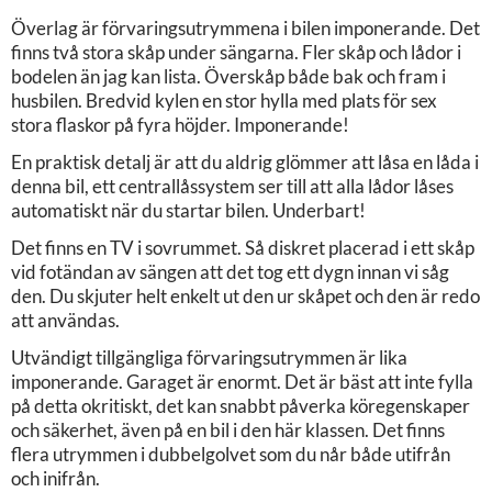
Överlag är förvaringsutrymmena i bilen imponerande. Det
finns två stora skåp under sängarna. Fler skåp och lådor i
bodelen än jag kan lista. Överskåp både bak och fram i
husbilen. Bredvid kylen en stor hylla med plats för sex
stora flaskor på fyra höjder. Imponerande!
En praktisk detalj är att du aldrig glömmer att låsa en låda i
denna bil, ett centrallåssystem ser till att alla lådor låses
automatiskt när du startar bilen. Underbart!
Det finns en TV i sovrummet. Så diskret placerad i ett skåp
vid fotändan av sängen att det tog ett dygn innan vi såg
den. Du skjuter helt enkelt ut den ur skåpet och den är redo
att användas.
Utvändigt tillgängliga förvaringsutrymmen är lika
imponerande. Garaget är enormt. Det är bäst att inte fylla
på detta okritiskt, det kan snabbt påverka köregenskaper
och säkerhet, även på en bil i den här klassen. Det finns
flera utrymmen i dubbelgolvet som du når både utifrån
och inifrån.