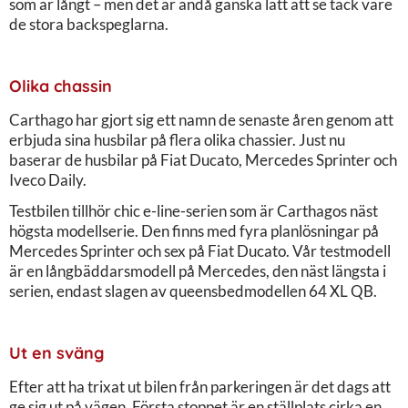
som är långt – men det är ändå ganska lätt att se tack vare
de stora backspeglarna.
Olika chassin
Carthago har gjort sig ett namn de senaste åren genom att
erbjuda sina husbilar på flera olika chassier. Just nu
baserar de husbilar på Fiat Ducato, Mercedes Sprinter och
Iveco Daily.
Testbilen tillhör chic e-line-serien som är Carthagos näst
högsta modellserie. Den finns med fyra planlösningar på
Mercedes Sprinter och sex på Fiat Ducato. Vår testmodell
är en långbäddarsmodell på Mercedes, den näst längsta i
serien, endast slagen av queensbedmodellen 64 XL QB.
Ut en sväng
Efter att ha trixat ut bilen från parkeringen är det dags att
ge sig ut på vägen. Första stoppet är en ställplats cirka en