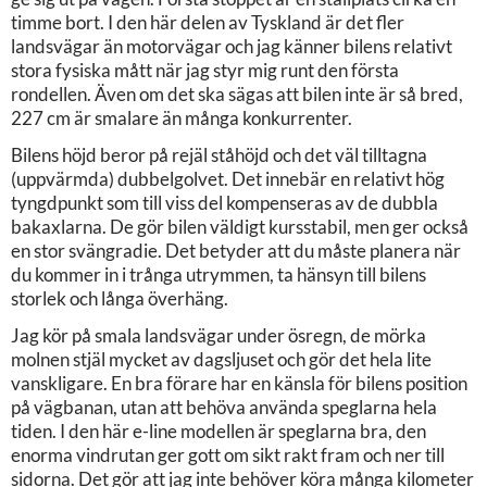
timme bort. I den här delen av Tyskland är det fler
landsvägar än motorvägar och jag känner bilens relativt
stora fysiska mått när jag styr mig runt den första
rondellen. Även om det ska sägas att bilen inte är så bred,
227 cm är smalare än många konkurrenter.
Bilens höjd beror på rejäl ståhöjd och det väl tilltagna
(uppvärmda) dubbelgolvet. Det innebär en relativt hög
tyngdpunkt som till viss del kompenseras av de dubbla
bakaxlarna. De gör bilen väldigt kursstabil, men ger också
en stor svängradie. Det betyder att du måste planera när
du kommer in i trånga utrymmen, ta hänsyn till bilens
storlek och långa överhäng.
Jag kör på smala landsvägar under ösregn, de mörka
molnen stjäl mycket av dagsljuset och gör det hela lite
vanskligare. En bra förare har en känsla för bilens position
på vägbanan, utan att behöva använda speglarna hela
tiden. I den här e-line modellen är speglarna bra, den
enorma vindrutan ger gott om sikt rakt fram och ner till
sidorna. Det gör att jag inte behöver köra många kilometer