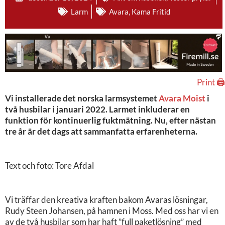
Larm
Avara
,
Kama Fritid
Print 🖨
Vi installerade det norska larmsystemet
Avara Moist
i
två husbilar i januari 2022. Larmet inkluderar en
funktion för kontinuerlig fuktmätning. Nu, efter nästan
tre år är det dags att sammanfatta erfarenheterna.
Text och foto: Tore Afdal
Vi träffar den kreativa kraften bakom Avaras lösningar,
Rudy Steen Johansen, på hamnen i Moss. Med oss har vi en
av de två husbilar som har haft ”full paketlösning” med