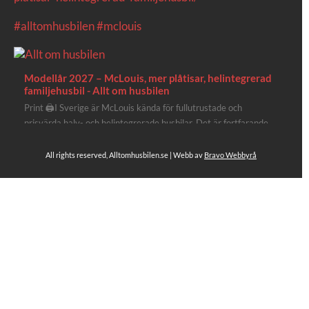
#alltomhusbilen
#mclouis
Modellår 2027 – McLouis, mer plåtisar, helintegrerad
familjehusbil - Allt om husbilen
Print 🖨I Sverige är McLouis kända för fullutrustade och
prisvärda halv- och helintegrerade husbilar. Det är fortfarande
där de lägger mest krut. Men till 2027 får även deras
plåtisutbud lite extra kärlek med hela 3 nya utrustningsnivåer.
All rights reserved, Alltomhusbilen.se | Webb av
Bravo Webbyrå
Av Stefan Janeld Det vimlar inte direkt av husb...
Se hela på Facebook
Allt om husbilen
2 dagar sen
Rapidos senaste modell är en kompakt husbil med
långbäddar och face-to-face dinette.
Ser riktigt fin ut. Titta själv får du se.