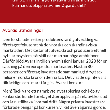
kan hända. Slappna av, men åtgärda det!”
Avaras utmaningar
Den första tiden efter produktens färdigutveckling var
företaget fokuserat på den norska och skandinaviska
marknaden. Det kostar att utveckla och producera ett helt
nytt larmsystem, särskilt när man har höga ambitioner.
Därför bjöd Avara in till en nyemission i januari 2023 för en
satsning på den europeiska marknaden. Nästan 80
personer och företag investerade sammanlagt drygt sex
miljoner norska kronor i denna fas. Det visade sig inte vara
tillräckligt, och i mars i år gick Avara i konkurs.
Men! Tack vare ett namnbyte, nyetablering och köp av
konkursbo kunde företaget återupplivas på relativt kort tid
och är nu tillbaka i normal drift. Några privata investerare
förlorade pengar på konkursen, vilket även ägarna gjorde.