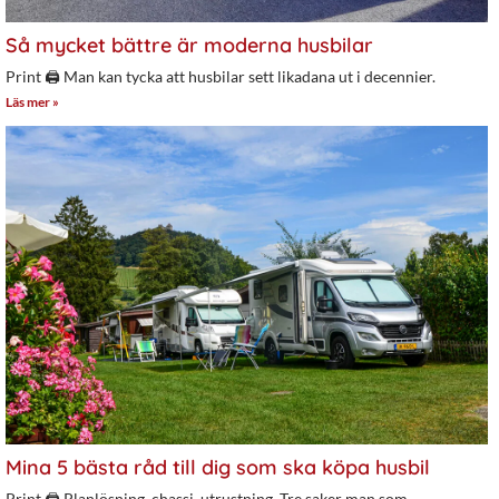
Så mycket bättre är moderna husbilar
Print 🖨 Man kan tycka att husbilar sett likadana ut i decennier.
Läs mer »
Mina 5 bästa råd till dig som ska köpa husbil
Print 🖨 Planlösning, chassi, utrustning. Tre saker man som