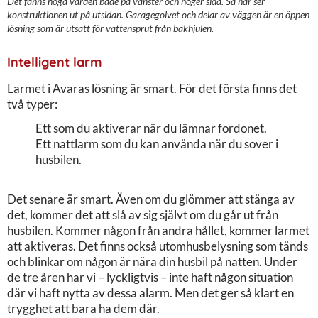
Det fanns höga värden både på vänster och höger sida. Så här ser
konstruktionen ut på utsidan. Garagegolvet och delar av väggen är en öppen
lösning som är utsatt för vattensprut från bakhjulen.
Intelligent larm
Larmet i Avaras lösning är smart. För det första finns det
två typer:
Ett som du aktiverar när du lämnar fordonet.
Ett nattlarm som du kan använda när du sover i
husbilen.
Det senare är smart. Även om du glömmer att stänga av
det, kommer det att slå av sig självt om du går ut från
husbilen. Kommer någon från andra hållet, kommer larmet
att aktiveras. Det finns också utomhusbelysning som tänds
och blinkar om någon är nära din husbil på natten. Under
de tre åren har vi – lyckligtvis – inte haft någon situation
där vi haft nytta av dessa alarm. Men det ger så klart en
trygghet att bara ha dem där.