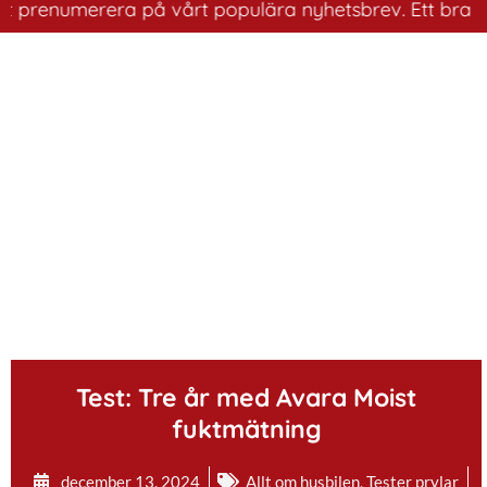
numerera på vårt populära nyhetsbrev. Ett bra sätt att 
.
Test: Tre år med Avara Moist
fuktmätning
december 13, 2024
Allt om husbilen
,
Tester prylar