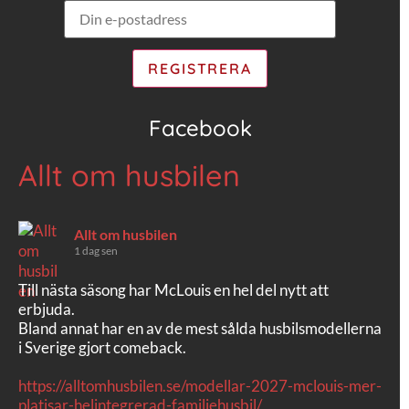
Facebook
Allt om husbilen
Allt om husbilen
1 dag sen
Till nästa säsong har McLouis en hel del nytt att
erbjuda.
Bland annat har en av de mest sålda husbilsmodellerna
i Sverige gjort comeback.
https://alltomhusbilen.se/modellar-2027-mclouis-mer-
platisar-helintegrerad-familjehusbil/