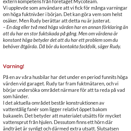
extern kompetens från företaget Mycoteam.
Vi upplevde som användare att vi fick för många varningar
om höga fuktnivåer i början. Det kan göra vem som helst
osäker. Men Rudy berättar att detta nu är justerat.
–
En dag eller två med höga värden har en annan förklaring än
att du har en stor fuktskada på gång. Men om värdena är
konstant höga betyder det att du har ett problem som du
behöver åtgärda. Då bör du kontakta fackfolk, säger Rudy.
Varning!
På en av våra husbilar har det under en period funnits höga
värden vid garaget. Rudy tar fram fuktmätaren, och vi
börjar undersöka området närmare för att ta reda på vad
som händer.
I det aktuella området består konstruktionen av
vattentålig fanér som ligger relativt öppet bakom
bakaxeln. Det betyder att materialet utsätts för mycket
vattensprut från hjulen. Dessutom finns ett hörn där
ändträet är synligt och därmed extra utsatt. Slutsatsen