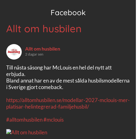
Facebook
Allt om husbilen
Allt om husbilen
2 dagar sen
Till nästa säsong har McLouis en hel del nytt att
erbjuda.
Bland annat har en av de mest sålda husbilsmodellerna
i Sverige gjort comeback.
https://alltomhusbilen.se/modellar-2027-mclouis-mer-
platisar-helintegrerad-familjehusbil/
#alltomhusbilen
#mclouis