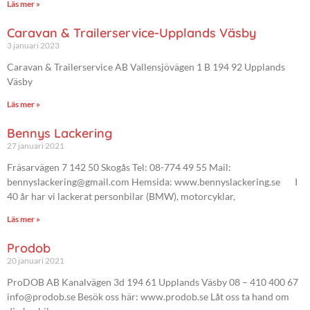
Läs mer »
Caravan & Trailerservice-Upplands Väsby
3 januari 2023
Caravan & Trailerservice AB Vallensjövägen 1 B 194 92 Upplands
Väsby
Läs mer »
Bennys Lackering
27 januari 2021
Fräsarvägen 7 142 50 Skogås Tel: 08-774 49 55 Mail:
bennyslackering@gmail.com Hemsida: www.bennyslackering.se I
40 år har vi lackerat personbilar (BMW), motorcyklar,
Läs mer »
Prodob
20 januari 2021
ProDOB AB Kanalvägen 3d 194 61 Upplands Väsby 08 – 410 400 67
info@prodob.se Besök oss här: www.prodob.se Låt oss ta hand om