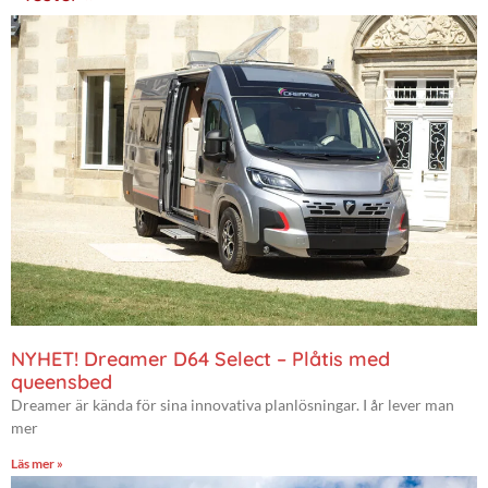
NYHET! Dreamer D64 Select – Plåtis med
queensbed
Dreamer är kända för sina innovativa planlösningar. I år lever man
mer
Läs mer »