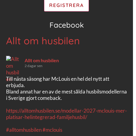
Facebook
Allt om husbilen
Allt om husbilen
2 dagar sen
Till nästa säsong har McLouis en hel del nytt att
erbjuda.
Bland annat har en av de mest sålda husbilsmodellerna
i Sverige gjort comeback.
https://alltomhusbilen.se/modellar-2027-mclouis-mer-
platisar-helintegrerad-familjehusbil/
#alltomhusbilen
#mclouis