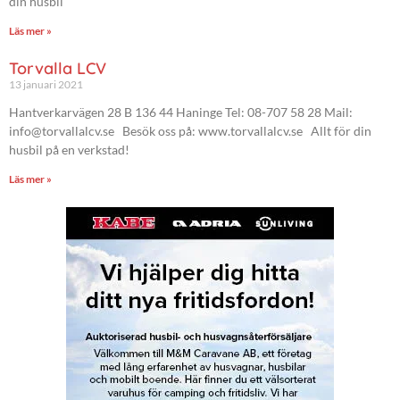
din husbil
Läs mer »
Torvalla LCV
13 januari 2021
Hantverkarvägen 28 B 136 44 Haninge Tel: 08-707 58 28 Mail:
info@torvallalcv.se Besök oss på: www.torvallalcv.se Allt för din
husbil på en verkstad!
Läs mer »