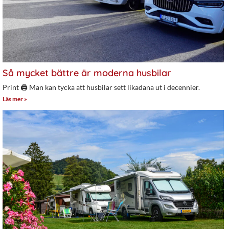
Så mycket bättre är moderna husbilar
Print 🖨 Man kan tycka att husbilar sett likadana ut i decennier.
Läs mer »