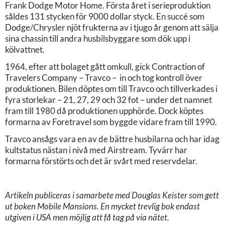
Frank Dodge Motor Home. Första året i serieproduktion
såldes 131 stycken för 9000 dollar styck. En succé som
Dodge/Chrysler njöt frukterna av i tjugo år genom att sälja
sina chassin till andra husbilsbyggare som dök upp i
kölvattnet.
1964, efter att bolaget gått omkull, gick Contraction of
Travelers Company – Travco – in och tog kontroll över
produktionen. Bilen döptes om till Travco och tillverkades i
fyra storlekar – 21, 27, 29 och 32 fot – under det namnet
fram till 1980 då produktionen upphörde. Dock köptes
formarna av Foretravel som byggde vidare fram till 1990.
Travco ansågs vara en av de bättre husbilarna och har idag
kultstatus nästan i nivå med Airstream. Tyvärr har
formarna förstörts och det är svårt med reservdelar.
Artikeln publiceras i samarbete med Douglas Keister som gett
ut boken Mobile Mansions. En mycket trevlig bok endast
utgiven i USA men möjlig att få tag på via nätet.