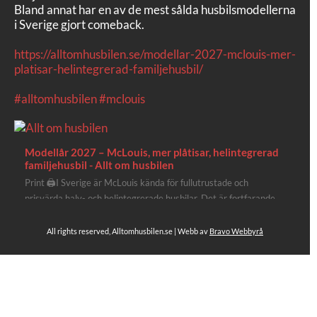
Bland annat har en av de mest sålda husbilsmodellerna
i Sverige gjort comeback.
https://alltomhusbilen.se/modellar-2027-mclouis-mer-
platisar-helintegrerad-familjehusbil/
#alltomhusbilen
#mclouis
Modellår 2027 – McLouis, mer plåtisar, helintegrerad
familjehusbil - Allt om husbilen
Print 🖨I Sverige är McLouis kända för fullutrustade och
prisvärda halv- och helintegrerade husbilar. Det är fortfarande
där de lägger mest krut. Men till 2027 får även deras
plåtisutbud lite extra kärlek med hela 3 nya utrustningsnivåer.
All rights reserved, Alltomhusbilen.se | Webb av
Bravo Webbyrå
Av Stefan Janeld Det vimlar inte direkt av husb...
4
Se hela på Facebook
Allt om husbilen