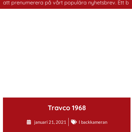
 prenumerera på vårt populära nyhetsbrev. Ett bra sätt 
.
Travco 1968
januari 21, 2021
I backkameran