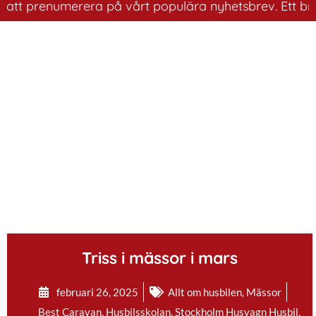
prenumerera på vårt populära nyhetsbrev. Ett bra sätt a
.
Triss i mässor i mars
februari 26, 2025
Allt om husbilen
,
Mässor
Best Caravan
,
Husbilsskolan
,
Stockholm Husvagn Husbil
,