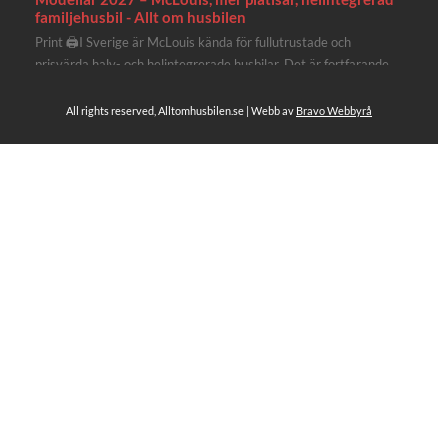
familjehusbil - Allt om husbilen
Print 🖨I Sverige är McLouis kända för fullutrustade och
prisvärda halv- och helintegrerade husbilar. Det är fortfarande
där de lägger mest krut. Men till 2027 får även deras
plåtisutbud lite extra kärlek med hela 3 nya utrustningsnivåer.
All rights reserved, Alltomhusbilen.se | Webb av
Bravo Webbyrå
Av Stefan Janeld Det vimlar inte direkt av husb...
Se hela på Facebook
Allt om husbilen
2 dagar sen
Rapidos senaste modell är en kompakt husbil med
långbäddar och face-to-face dinette.
Ser riktigt fin ut. Titta själv får du se.
https://alltomhusbilen.se/nyhet-rapido-c66-optimum-
line-utrustad-for-oberoende/
#alltomhusbilen
#rapido
#rapidoc66