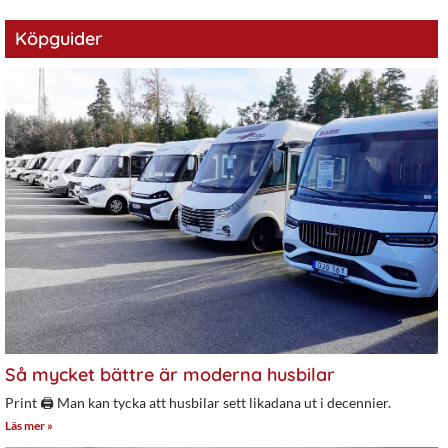
Köpguider
Så mycket bättre är moderna husbilar
Print 🖨 Man kan tycka att husbilar sett likadana ut i decennier.
Läs mer »