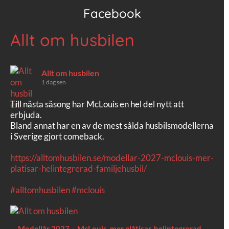
Facebook
Allt om husbilen
Allt om husbilen
1 dag sen
Till nästa säsong har McLouis en hel del nytt att
erbjuda.
Bland annat har en av de mest sålda husbilsmodellerna
i Sverige gjort comeback.
https://alltomhusbilen.se/modellar-2027-mclouis-mer-
platisar-helintegrerad-familjehusbil/
#alltomhusbilen
#mclouis
Modellår 2027 – McLouis, mer plåtisar, helintegrerad