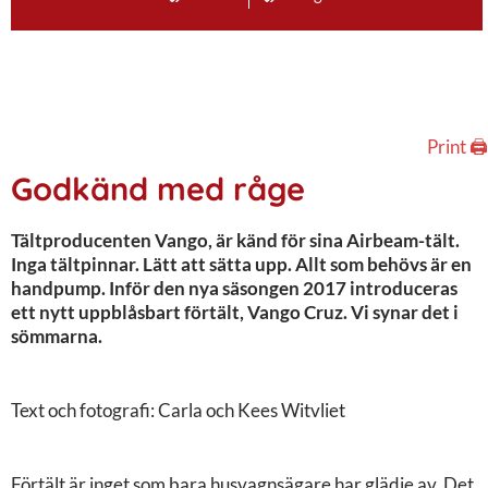
Print 🖨
Godkänd med råge
Tältproducenten Vango, är känd för sina Airbeam-tält.
Inga tältpinnar. Lätt att sätta upp. Allt som behövs är en
handpump. Inför den nya säsongen 2017 introduceras
ett nytt uppblåsbart förtält, Vango Cruz. Vi synar det i
sömmarna.
Text och fotografi: Carla och Kees Witvliet
Förtält är inget som bara husvagnsägare har glädje av. Det