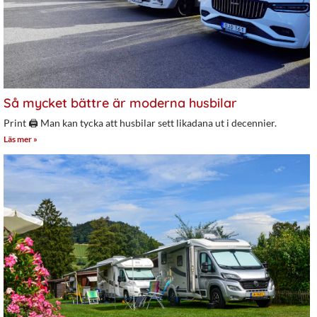
Så mycket bättre är moderna husbilar
Print 🖨 Man kan tycka att husbilar sett likadana ut i decennier.
Läs mer »