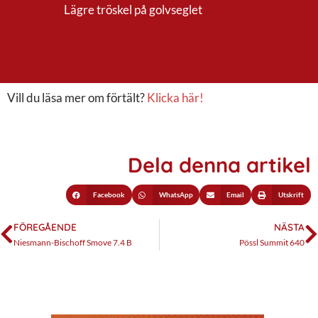
Lägre tröskel på golvseglet
Vill du läsa mer om förtält?
Klicka här!
Dela denna artikel
Facebook
WhatsApp
Email
Utskrift
FÖREGÅENDE
NÄSTA
Niesmann-Bischoff Smove 7.4 B
Pössl Summit 640