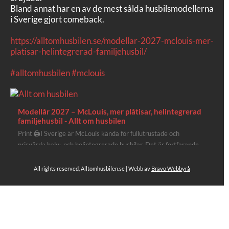
Bland annat har en av de mest sålda husbilsmodellerna
i Sverige gjort comeback.
https://alltomhusbilen.se/modellar-2027-mclouis-mer-
platisar-helintegrerad-familjehusbil/
#alltomhusbilen
#mclouis
Modellår 2027 – McLouis, mer plåtisar, helintegrerad
familjehusbil - Allt om husbilen
Print 🖨I Sverige är McLouis kända för fullutrustade och
prisvärda halv- och helintegrerade husbilar. Det är fortfarande
där de lägger mest krut. Men till 2027 får även deras
plåtisutbud lite extra kärlek med hela 3 nya utrustningsnivåer.
All rights reserved, Alltomhusbilen.se | Webb av
Bravo Webbyrå
Av Stefan Janeld Det vimlar inte direkt av husb...
4
Se hela på Facebook
Allt om husbilen