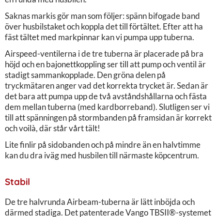
Saknas markis gör man som följer: spänn bifogade band
över husbilstaket och koppla det till förtältet. Efter att ha
fäst tältet med markpinnar kan vi pumpa upp tuberna.
Airspeed-ventilerna i de tre tuberna är placerade på bra
höjd och en bajonettkoppling ser till att pump och ventil är
stadigt sammankopplade. Den gröna delen på
tryckmätaren anger vad det korrekta trycket är. Sedan är
det bara att pumpa upp de två avståndshållarna och fästa
dem mellan tuberna (med kardborreband). Slutligen ser vi
till att spänningen på stormbanden på framsidan är korrekt
och voilà, där står vårt tält!
Lite finlir på sidobanden och på mindre än en halvtimme
kan du dra iväg med husbilen till närmaste köpcentrum.
Stabil
De tre halvrunda Airbeam-tuberna är lätt inböjda och
därmed stadiga. Det patenterade Vango TBSII®-systemet