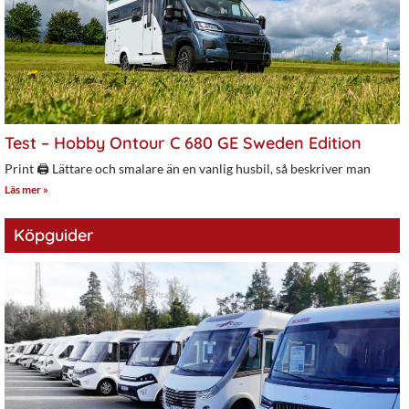
Test – Hobby Ontour C 680 GE Sweden Edition
Print 🖨 Lättare och smalare än en vanlig husbil, så beskriver man
Läs mer »
Köpguider