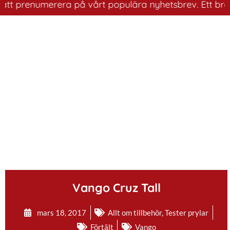
renumerera på vårt populära nyhetsbrev. Ett bra sätt at
.
Vango Cruz Tall
mars 18, 2017
Allt om tillbehör
,
Tester prylar
Förtält
Vango