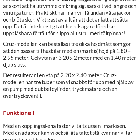
är skönt att ha utrymme omkring sig, särskilt vid längre och
vintriga turer. Praktiskt när man vill få undan våta jackor
och blöta skor. Viktigast av allt är att det är lätt att sätta
upp. Det är inte konstigt att husbilsägare föredrar
uppblåsbara förtält för slippa allt strul med tältpinnar!
Cruz-modellen kan beställas i tre olika höjdmått som gör
att den passar till husbilar med en (markis)höjd på 1.80 –
2.95 meter. Golvytan är 3.20 x 2 meter med en 1.40 meter
djup sluss.
Det resulterar i en yta på 3.20 x 2.40 meter. Cruz-
modellen har tre tuber som vi snabbt får upp med hjälp av
en pump med dubbel cylinder, tryckmätare och en
övertrycksventil.
Funktionell
Med en kopplingsskena fäster vi tältslussen i markisen.
Med en adapter kan vi också låta tältet stå kvar när vi tar
en runda med husbilen.