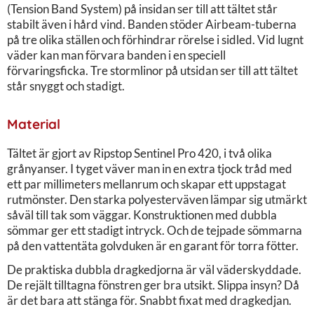
(Tension Band System) på insidan ser till att tältet står
stabilt även i hård vind. Banden stöder Airbeam-tuberna
på tre olika ställen och förhindrar rörelse i sidled. Vid lugnt
väder kan man förvara banden i en speciell
förvaringsficka. Tre stormlinor på utsidan ser till att tältet
står snyggt och stadigt.
Material
Tältet är gjort av Ripstop Sentinel Pro 420, i två olika
grånyanser. I tyget väver man in en extra tjock tråd med
ett par millimeters mellanrum och skapar ett uppstagat
rutmönster. Den starka polyesterväven lämpar sig utmärkt
såväl till tak som väggar. Konstruktionen med dubbla
sömmar ger ett stadigt intryck. Och de tejpade sömmarna
på den vattentäta golvduken är en garant för torra fötter.
De praktiska dubbla dragkedjorna är väl väderskyddade.
De rejält tilltagna fönstren ger bra utsikt. Slippa insyn? Då
är det bara att stänga för. Snabbt fixat med dragkedjan.