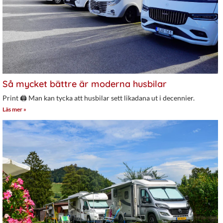
Så mycket bättre är moderna husbilar
Print 🖨 Man kan tycka att husbilar sett likadana ut i decennier.
Läs mer »