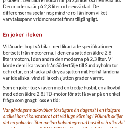
problem. Den äldre motorn är på 2,8 liter och femväxlad.
Den moderna är på 2,3 liter och sexväxlad. De
differenserna spelar nog mindre roll än inom vilket
varvtalsspann vridmomentet finns tillgängligt.
En joker i leken
Vi lånade ihop två bilar med likartade specifikationer
bortsett från motorerna. I den ena satt den äldre 2,8
litersmotorn, i den andra den moderna på 2,3 liter. Vi
körde dem i karavan från Södertälje till Sundbyholm tur
och retur, en sträcka på dryga sjutton mil. Förhållandena
var idealiska, vindstilla och sjutton grader varmt.
Som en joker tog vi även med en tredje husbil, en alkovbil
med eden äldre 2,8JTD-motor för att få svar på en enkel
fråga som gnagt i oss en tid:
Var gårdagens alkovbilar törstigare än dagens? I en tidigare
artikel har vi konstaterat att vid lugn körning i 90km/h skiljer
det en ynka deciliter mellan halvintegrerad husbil och alkovbil