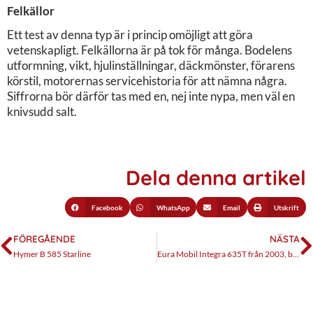
Felkällor
Ett test av denna typ är i princip omöjligt att göra
vetenskapligt. Felkällorna är på tok för många. Bodelens
utformning, vikt, hjulinställningar, däckmönster, förarens
körstil, motorernas servicehistoria för att nämna några.
Siffrorna bör därför tas med en, nej inte nypa, men väl en
knivsudd salt.
Dela denna artikel
Facebook
WhatsApp
Email
Utskrift
FÖREGÅENDE
NÄSTA
Hymer B 585 Starline
Eura Mobil Integra 635T från 2003, begagnattest