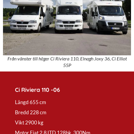
Från vänster till höger Ci Riviera 110, Elnagh Joxy 36, Ci Elliot
55P
Ci Riviera 110 -06
Längd 655 cm
Bredd 228 cm
Vikt 2900 kg
Motor Fiat 2,8JTD 128hk, 300Nm