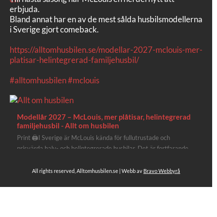
erbjuda.
Bland annat har en av de mest sålda husbilsmodellerna
i Sverige gjort comeback.
https://alltomhusbilen.se/modellar-2027-mclouis-mer-
platisar-helintegrerad-familjehusbil/
#alltomhusbilen
#mclouis
Modellår 2027 – McLouis, mer plåtisar, helintegrerad
familjehusbil - Allt om husbilen
Print 🖨I Sverige är McLouis kända för fullutrustade och
prisvärda halv- och helintegrerade husbilar. Det är fortfarande
där de lägger mest krut. Men till 2027 får även deras
plåtisutbud lite extra kärlek med hela 3 nya utrustningsnivåer.
All rights reserved, Alltomhusbilen.se | Webb av
Bravo Webbyrå
Av Stefan Janeld Det vimlar inte direkt av husb...
Se hela på Facebook