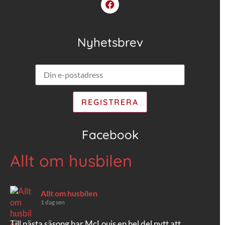
Nyhetsbrev
Facebook
Allt om husbilen
Allt om husbilen
1 dag sen
Till nästa säsong har McLouis en hel del nytt att