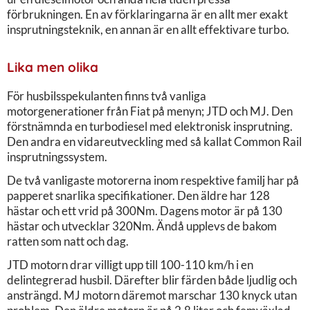
förbrukningen. En av förklaringarna är en allt mer exakt
insprutningsteknik, en annan är en allt effektivare turbo.
Lika men olika
För husbilsspekulanten finns två vanliga
motorgenerationer från Fiat på menyn; JTD och MJ. Den
förstnämnda en turbodiesel med elektronisk insprutning.
Den andra en vidareutveckling med så kallat Common Rail
insprutningssystem.
De två vanligaste motorerna inom respektive familj har på
papperet snarlika specifikationer. Den äldre har 128
hästar och ett vrid på 300Nm. Dagens motor är på 130
hästar och utvecklar 320Nm. Ändå upplevs de bakom
ratten som natt och dag.
JTD motorn drar villigt upp till 100-110 km/h i en
delintegrerad husbil. Därefter blir färden både ljudlig och
ansträngd. MJ motorn däremot marschar 130 knyck utan