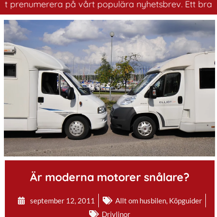
numerera på vårt populära nyhetsbrev. Ett bra sätt att 
.
Är moderna motorer snålare?
september 12, 2011
Allt om husbilen
,
Köpguider
Drivlinor