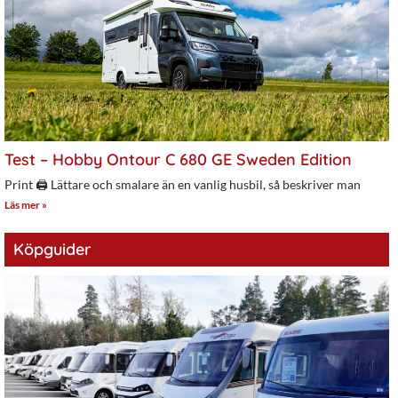
Test – Hobby Ontour C 680 GE Sweden Edition
Print 🖨 Lättare och smalare än en vanlig husbil, så beskriver man
Läs mer »
Köpguider