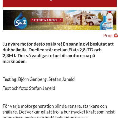
Print 🖨
Ju nyare motor desto snålare! En sanning vi beslutat att
dubbelkolla. Duellen står mellan Fiats 2,8JTD och
2,3MJ. De två vanligaste husbilsmotorerna på
marknaden.
Testlag: Björn Genberg, Stefan Janeld
Text och foto: Stefan Janeld
För varje motorgeneration blir de renare, starkare och
snålare. Det verkar gå att trolla hur mycket kraft som helst
ur en dieselmotor och ändå hela tiden pressa