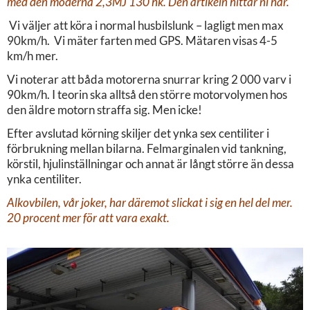
med den moderna 2,3MJ 130 hk.
Den artikeln hittar ni här.
Vi väljer att köra i normal husbilslunk – lagligt men max
90km/h. Vi mäter farten med GPS. Mätaren visas 4-5
km/h mer.
Vi noterar att båda motorerna snurrar kring 2 000 varv i
90km/h. I teorin ska alltså den större motorvolymen hos
den äldre motorn straffa sig. Men icke!
Efter avslutad körning skiljer det ynka sex centiliter i
förbrukning mellan bilarna. Felmarginalen vid tankning,
körstil, hjulinställningar och annat är långt större än dessa
ynka centiliter.
Alkovbilen, vår joker, har däremot slickat i sig en hel del mer.
20 procent mer för att vara exakt.