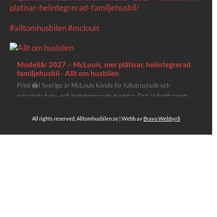
platisar-helintegrerad-familjehusbil/
#alltomhusbilen
#mclouis
Modellår 2027 – McLouis, mer plåtisar, helintegrerad
familjehusbil - Allt om husbilen
Print 🖨I Sverige är McLouis kända för fullutrustade och
prisvärda halv- och helintegrerade husbilar. Det är fortfarande
där de lägger mest krut. Men till 2027 får även deras
plåtisutbud lite extra kärlek med hela 3 nya utrustningsnivåer.
All rights reserved, Alltomhusbilen.se | Webb av
Bravo Webbyrå
Av Stefan Janeld Det vimlar inte direkt av husb...
Se hela på Facebook
Allt om husbilen
2 dagar sen
Rapidos senaste modell är en kompakt husbil med
långbäddar och face-to-face dinette.