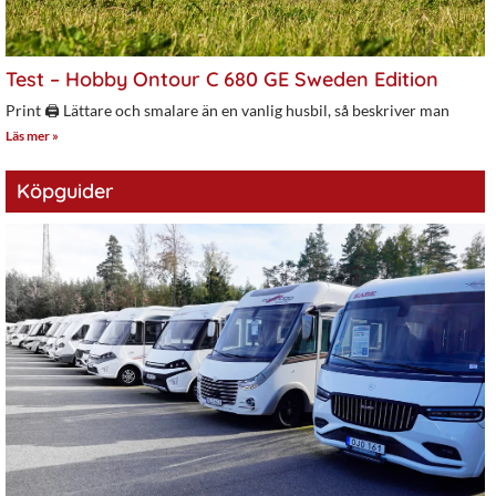
Test – Hobby Ontour C 680 GE Sweden Edition
Print 🖨 Lättare och smalare än en vanlig husbil, så beskriver man
Läs mer »
Köpguider