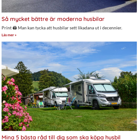
Så mycket bättre är moderna husbilar
Print 🖨 Man kan tycka att husbilar sett likadana ut i decennier.
Läs mer »
Mina 5 bästa råd till dig som ska köpa husbil