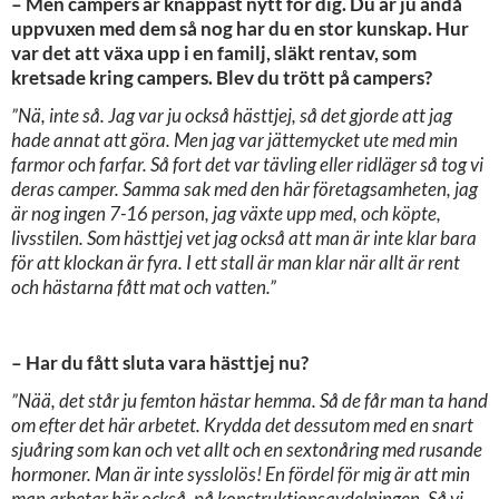
– Men campers är knappast nytt för dig. Du är ju ändå
uppvuxen med dem så nog har du en stor kunskap. Hur
var det att växa upp i en familj, släkt rentav, som
kretsade kring campers. Blev du trött på campers?
”Nä, inte så. Jag var ju också hästtjej, så det gjorde att jag
hade annat att göra. Men jag var jättemycket ute med min
farmor och farfar. Så fort det var tävling eller ridläger så tog vi
deras camper. Samma sak med den här företagsamheten, jag
är nog ingen 7-16 person, jag växte upp med, och köpte,
livsstilen. Som hästtjej vet jag också att man är inte klar bara
för att klockan är fyra. I ett stall är man klar när allt är rent
och hästarna fått mat och vatten.”
– Har du fått sluta vara hästtjej nu?
”Nää, det står ju femton hästar hemma. Så de får man ta hand
om efter det här arbetet. Krydda det dessutom med en snart
sjuåring som kan och vet allt och en sextonåring med rusande
hormoner. Man är inte sysslolös! En fördel för mig är att min
man arbetar här också, på konstruktionsavdelningen. Så vi