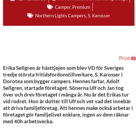
Camper
,
Premium
Northern Lights Campers
,
S. Karosser
Print 🖨
Erika Sellgren är hästtjejen som blev VD för Sveriges
tredje största fritidsfordonstillverkare, S. Karosser i
Dorotea som bygger campers. Hennes farfar, Adolf
Sellgren, startade företaget. Sönerna Ulf och Jan tog
över och drev företaget i många år. Nu är det Erikas tur
vid rodret. Hon är dotter till Ulf och vet vad det innebär
att driva familjeföretag. Att hennes make också arbetar i
företaget gör familjelivet enklare, ingen av dem räknar
med 40h arbetsvecka.