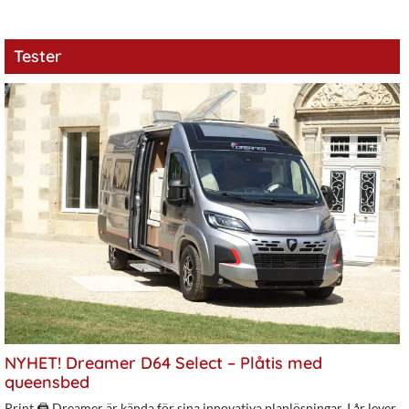
Tester
NYHET! Dreamer D64 Select – Plåtis med
queensbed
Print 🖨 Dreamer är kända för sina innovativa planlösningar. I år lever