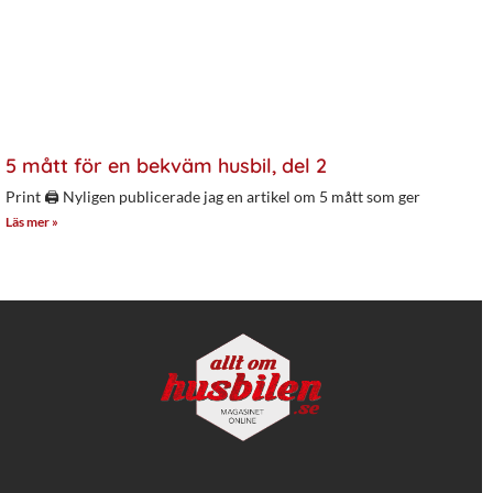
5 mått för en bekväm husbil, del 2
Print 🖨 Nyligen publicerade jag en artikel om 5 mått som ger
Läs mer »