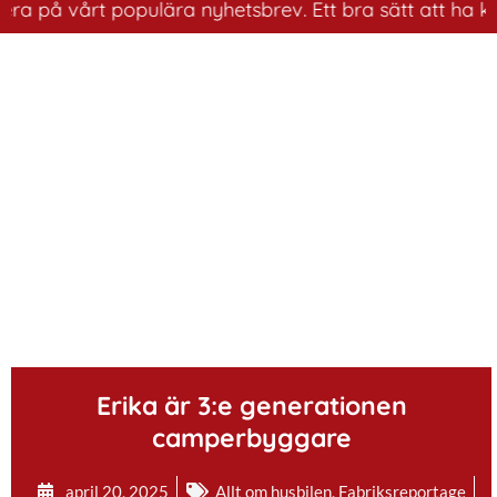
på vårt populära nyhetsbrev. Ett bra sätt att ha koll p
.
Erika är 3:e generationen
camperbyggare
april 20, 2025
Allt om husbilen
,
Fabriksreportage