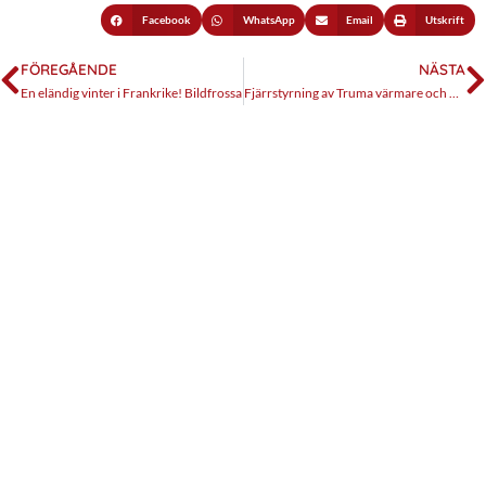
Facebook
WhatsApp
Email
Utskrift
FÖREGÅENDE
NÄSTA
En eländig vinter i Frankrike! Bildfrossa
Fjärrstyrning av Truma värmare och AC när 2/3G läggs ner