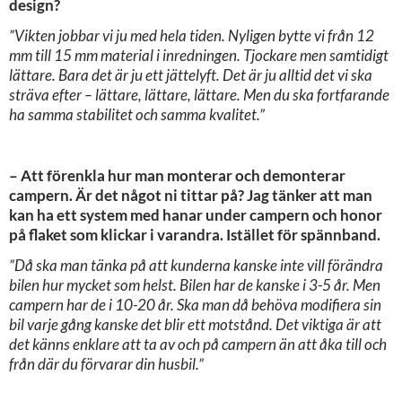
design?
”Vikten jobbar vi ju med hela tiden. Nyligen bytte vi från 12
mm till 15 mm material i inredningen. Tjockare men samtidigt
lättare. Bara det är ju ett jättelyft. Det är ju alltid det vi ska
sträva efter – lättare, lättare, lättare. Men du ska fortfarande
ha samma stabilitet och samma kvalitet.”
– Att förenkla hur man monterar och demonterar
campern. Är det något ni tittar på? Jag tänker att man
kan ha ett system med hanar under campern och honor
på flaket som klickar i varandra. Istället för spännband.
”Då ska man tänka på att kunderna kanske inte vill förändra
bilen hur mycket som helst. Bilen har de kanske i 3-5 år. Men
campern har de i 10-20 år. Ska man då behöva modifiera sin
bil varje gång kanske det blir ett motstånd. Det viktiga är att
det känns enklare att ta av och på campern än att åka till och
från där du förvarar din husbil.”