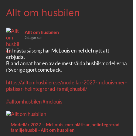
Allt om husbilen
Allt om husbilen
2 dagar sen
Till nästa säsong har McLouis en hel del nytt att
erbjuda.
Bland annat har en av de mest sålda husbilsmodellerna
i Sverige gjort comeback.
https://alltomhusbilen.se/modellar-2027-mclouis-mer-
platisar-helintegrerad-familjehusbil/
#alltomhusbilen
#mclouis
Modellår 2027 – McLouis, mer plåtisar, helintegrerad
familjehusbil - Allt om husbilen