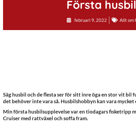
Första husbi
februari 9, 2022
Allt om 
Säg husbil och de flesta ser för sitt inre öga en stor vit bi
det behöver inte vara så. Husbilshobbyn kan vara mycket 
Min första husbilsupplevelse var en tiodagars fisketripp
Cruiser med rattväxel och soffa fram.