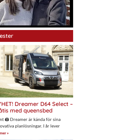
ester
HET! Dreamer D64 Select –
åtis med queensbed
nt 🖨 Dreamer är kända för sina
ovativa planlösningar. I år lever
 mer »