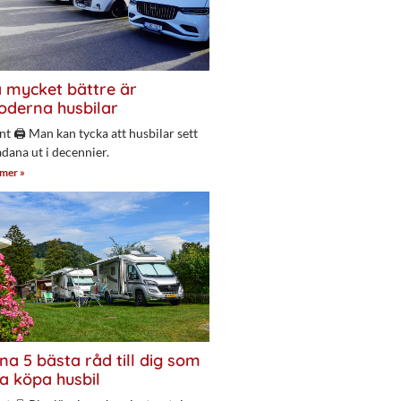
 mycket bättre är
derna husbilar
nt 🖨 Man kan tycka att husbilar sett
adana ut i decennier.
 mer »
na 5 bästa råd till dig som
a köpa husbil