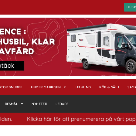
HUS
STOR SNUBBE
UNDER MARKISEN
LATHUND
KÖP & SÄLJ
SAM
RESMÅL
NYHETER
LEDARE
Klicka här för att prenumerera på vårt populära nyh