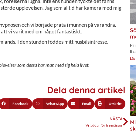
k, rörelserna lugna. Inte ens hunden tyckte det fanns
n störde upplevelsen. Jag som alltid har kamera med mig
e hypnosen och vi började prata i munnen på varandra.
Så
, att vi varit med om något fantastiskt.
mo
tomlands. I den stunden föddes mitt husbilsintresse.
Pri
lik
Läs
plevelser som dessa har man med sig hela livet.
Dela denna artikel
Facebook
WhatsApp
Email
Utskrift
NÄSTA
Mi
Vi laddar för tre mässor
sk