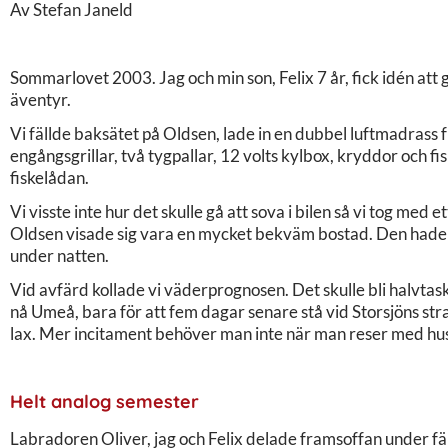
Av Stefan Janeld
Sommarlovet 2003. Jag och min son, Felix 7 år, fick idén at
äventyr.
Vi fällde baksätet på Oldsen, lade in en dubbel luftmadrass f
engångsgrillar, två tygpallar, 12 volts kylbox, kryddor och fis
fiskelådan.
Vi visste inte hur det skulle gå att sova i bilen så vi tog med e
Oldsen visade sig vara en mycket bekväm bostad. Den hade ti
under natten.
Vid avfärd kollade vi väderprognosen. Det skulle bli halvtaski
nå Umeå, bara för att fem dagar senare stå vid Storsjöns str
lax. Mer incitament behöver man inte när man reser med husbil
Helt analog semester
Labradoren Oliver, jag och Felix delade framsoffan under fär