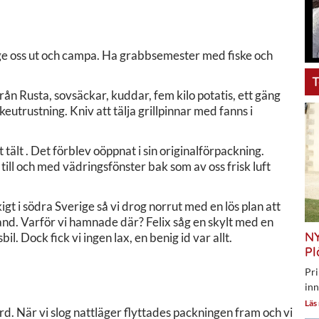
t ge oss ut och campa. Ha grabbsemester med fiske och
T
rån Rusta, sovsäckar, kuddar, fem kilo potatis, ett gäng
keutrustning. Kniv att tälja grillpinnar med fanns i
tt tält . Det förblev oöppnat i sin originalförpackning.
ll och med vädringsfönster bak som av oss frisk luft
gt i södra Sverige så vi drog norrut med en lös plan att
and. Varför vi hamnade där? Felix såg en skylt med en
NY
. Dock fick vi ingen lax, en benig id var allt.
Pl
Pri
inn
Läs
d. När vi slog nattläger flyttades packningen fram och vi