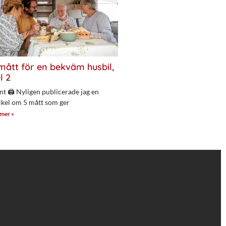
mått för en bekväm husbil,
l 2
nt 🖨 Nyligen publicerade jag en
ikel om 5 mått som ger
 mer »