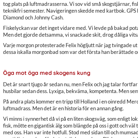
tog plats på luftmadrasserna. Vi sov vid små skogstjärnar, fis
teknikfri semester. Navigeringen skedde med kartbok. GPS h
Diamond och Johnny Cash.
Fiskelyckan var det inget vidare med. Vi levde på bakad po
Men det gjorde detsamma, vi snackade skit, drog dåliga vits
Varje morgon protesterade Felix högljutt när jag tvingade ut
dessa iskalla morgonbad som var det första han berättade o
Öga mot öga med skogens kung
Det är snart tjugo år sedan nu, men Felix och jag talar fortf
husbilar sedan dess. Lyxiga, bekväma, kompetenta. Men seme
På andra plats kommer en tripp till Holland i en oinredd Mer
luftmadrass. Men det är en historia för en annan gång.
Vi minns i synnerhet då vi på en liten skogsväg, som enligt 
fisk, mötte en gigantisk älg som blängde på oss i gott och vä
med oss. Han var inte hotfull. Stod med sidan till och mumsa