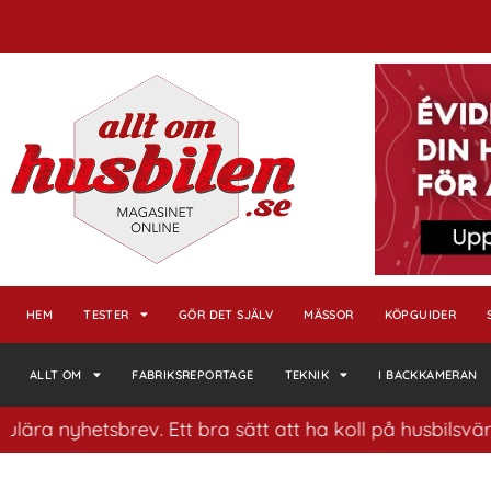
HEM
TESTER
GÖR DET SJÄLV
MÄSSOR
KÖPGUIDER
ALLT OM
FABRIKSREPORTAGE
TEKNIK
I BACKKAMERAN
hetsbrev. Ett bra sätt att ha koll på husbilsvärlden.