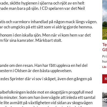
kade, skötte hygienen i sjöarna och njöt av en helt
ade man bara på sjön. I CD spelaren var det Neil
tatis och varmkorv inhandlad på någon mack längs vägen.
ar och umgicks på ett sätt som vi aldrig gjorde hemma.
 honom i den iskalla sjön. Men när vi kom hem var det
m för sina kamrater. Märkbart stolt.
Te
GE
Pri
hus
arande om den resan. Han har fått uppleva en hel del
Läs
stern i Oldsen är den bästa upplevelsen.
K
cedes Sprinter där vi sov i skåpet, även den gången på
lokalbefolkningen ledde mot en skogstjärn proppfull med
l tio minuter. Som om han övervägde att inleda ett samtal
de lite avmätt på växtligheten vid sidan av skogsvägen