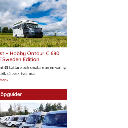
st – Hobby Ontour C 680
 Sweden Edition
nt 🖨 Lättare och smalare än en vanlig
bil, så beskriver man
 mer »
öpguider