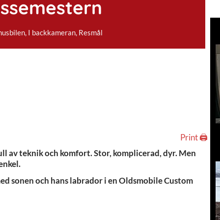
lssemestern
husbilen
,
I backkameran
,
Resmål
Print 🖨
l full av teknik och komfort. Stor, komplicerad, dyr. Men
enkel.
 med sonen och hans labrador i en Oldsmobile Custom