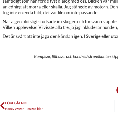
samtidigt som han förde tyst dialog med oss. Blicken var mju
anledning att morra eller skälla. Jag stängde av motorn. De
tog inte en enda bild, det var liksom inte passande.
När älgen plötsligt studsade in i skogen och försvann släppt
Vilken upplevelse! Vi visste alla tre, ja jag inkluderar hunden
Det är svårt att inte jaga den känslan igen. I Sverige eller u
Kompisar, lillhusse och hund vid strandkanten. Up
FÖREGÅENDE
Honey Wagon – en god idé?