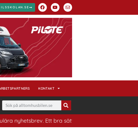
BILSSKOLAN.SE
ARBETSPARTNERS
KONTAKT
etsbrev. Ett bra sätt att ha koll på husbilsvärlden.