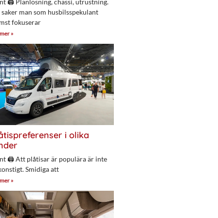
nt 🖨 Planlösning, chassi, utrustning.
 saker man som husbilsspekulant
mst fokuserar
 mer »
åtispreferenser i olika
nder
nt 🖨 Att plåtisar är populära är inte
konstigt. Smidiga att
 mer »