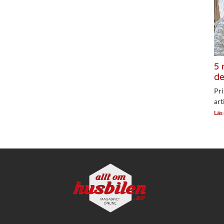
5 
de
Pri
art
Läs