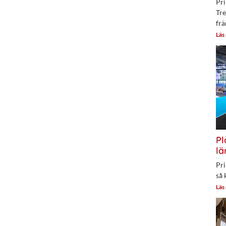
Pri
Tre
frä
Läs
Pl
lä
Pri
så 
Läs