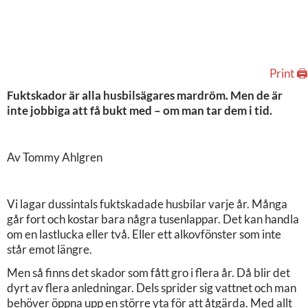
Print 🖨
Fuktskador är alla husbilsägares mardröm. Men de är
inte jobbiga att få bukt med – om man tar dem i tid.
Av Tommy Ahlgren
Vi lagar dussintals fuktskadade husbilar varje år. Många
går fort och kostar bara några tusenlappar. Det kan handla
om en lastlucka eller två. Eller ett alkovfönster som inte
står emot längre.
Men så finns det skador som fått gro i flera år. Då blir det
dyrt av flera anledningar. Dels sprider sig vattnet och man
behöver öppna upp en större yta för att åtgärda. Med allt