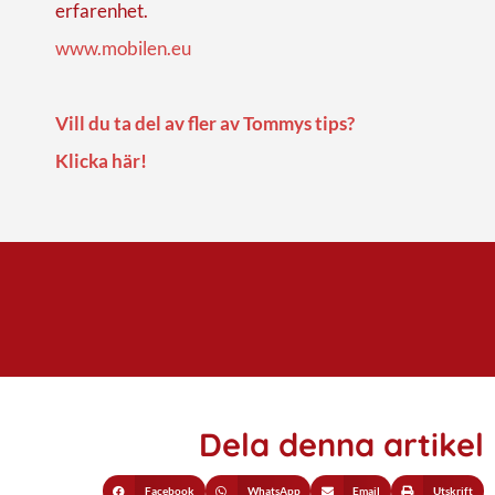
erfarenhet.
www.mobilen.eu
Vill du ta del av fler av Tommys tips?
Klicka här!
Dela denna artikel
Facebook
WhatsApp
Email
Utskrift