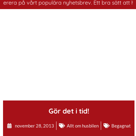
 på vårt populära nyhetsbrev. Ett bra sätt att ha koll 
.
Gör det i tid!
november 28, 2013
Allt om husbilen
Begagnat