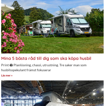
Mina 5 bästa råd till dig som ska köpa husbil
Print 🖨 Planlösning, chassi, utrustning. Tre saker man som
husbilsspekulant främst fokuserar
Läs mer »