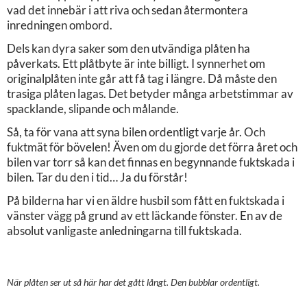
vad det innebär i att riva och sedan återmontera
inredningen ombord.
Dels kan dyra saker som den utvändiga plåten ha
påverkats. Ett plåtbyte är inte billigt. I synnerhet om
originalplåten inte går att få tag i längre. Då måste den
trasiga plåten lagas. Det betyder många arbetstimmar av
spacklande, slipande och målande.
Så, ta för vana att syna bilen ordentligt varje år. Och
fuktmät för bövelen! Även om du gjorde det förra året och
bilen var torr så kan det finnas en begynnande fuktskada i
bilen. Tar du den i tid… Ja du förstår!
På bilderna har vi en äldre husbil som fått en fuktskada i
vänster vägg på grund av ett läckande fönster. En av de
absolut vanligaste anledningarna till fuktskada.
När plåten ser ut så här har det gått långt. Den bubblar ordentligt.