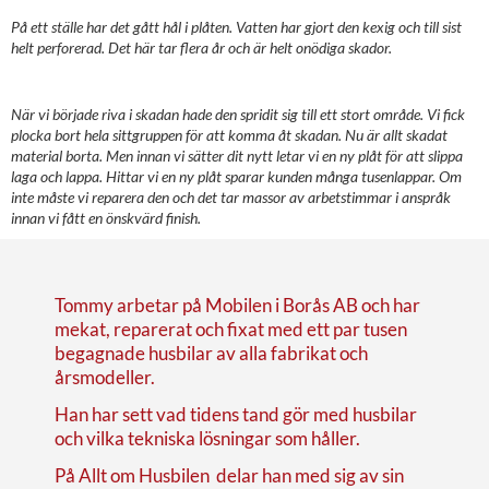
På ett ställe har det gått hål i plåten. Vatten har gjort den kexig och till sist
helt perforerad. Det här tar flera år och är helt onödiga skador.
När vi började riva i skadan hade den spridit sig till ett stort område. Vi fick
plocka bort hela sittgruppen för att komma åt skadan. Nu är allt skadat
material borta. Men innan vi sätter dit nytt letar vi en ny plåt för att slippa
laga och lappa. Hittar vi en ny plåt sparar kunden många tusenlappar. Om
inte måste vi reparera den och det tar massor av arbetstimmar i anspråk
innan vi fått en önskvärd finish.
Tommy arbetar på Mobilen i Borås AB och har
mekat, reparerat och fixat med ett par tusen
begagnade husbilar av alla fabrikat och
årsmodeller.
Han har sett vad tidens tand gör med husbilar
och vilka tekniska lösningar som håller.
På Allt om Husbilen delar han med sig av sin