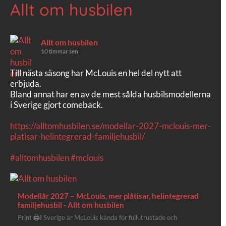
Allt om husbilen
Allt om husbilen
10 timmar sen
Till nästa säsong har McLouis en hel del nytt att
erbjuda.
Bland annat har en av de mest sålda husbilsmodellerna
i Sverige gjort comeback.
https://alltomhusbilen.se/modellar-2027-mclouis-mer-
platisar-helintegrerad-familjehusbil/
#alltomhusbilen
#mclouis
Modellår 2027 – McLouis, mer plåtisar, helintegrerad
familjehusbil - Allt om husbilen
Print 🖨I Sverige är McLouis kända för fullutrustade och