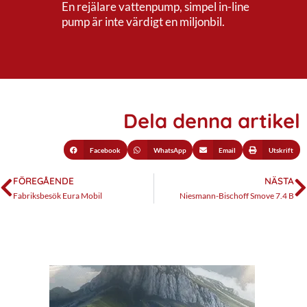
En rejälare vattenpump, simpel in-line
pump är inte värdigt en miljonbil.
Dela denna artikel
Facebook
WhatsApp
Email
Utskrift
FÖREGÅENDE
NÄSTA
Fabriksbesök Eura Mobil
Niesmann-Bischoff Smove 7.4 B