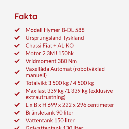
Fakta
Modell Hymer B-DL 588
Ursprungsland Tyskland
Chassi Fiat + AL-KO
Motor 2,3MJ 150hk
Vridmoment 380 Nm
Växellåda Automat (robotväxlad
manuell)
Totalvikt 3 500 kg / 4 500 kg
Max last 339 kg /1 339 kg (exklusive
extrautrustning)
L x B x H 699 x 222 x 296 centimeter
Bränsletank 90 liter
Vattentank 150 liter
Gråvattentank 130 liter