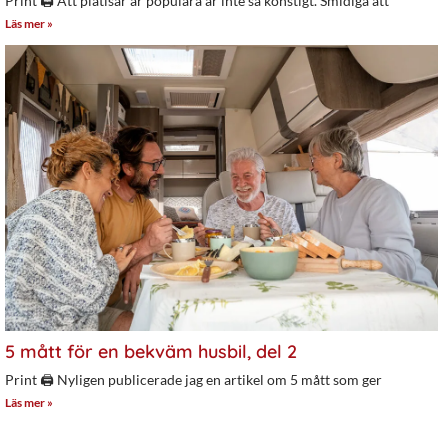
Print 🖨 Att plåtisar är populära är inte så konstigt. Smidiga att
Läs mer »
5 mått för en bekväm husbil, del 2
Print 🖨 Nyligen publicerade jag en artikel om 5 mått som ger
Läs mer »