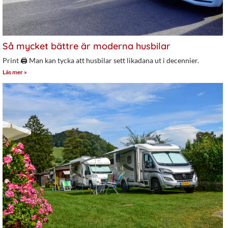
Så mycket bättre är moderna husbilar
Print 🖨 Man kan tycka att husbilar sett likadana ut i decennier.
Läs mer »