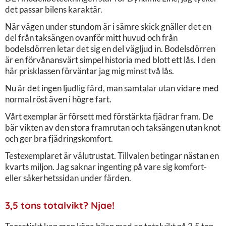
det passar bilens karaktär.
När vägen under stundom är i sämre skick gnäller det en
del från taksängen ovanför mitt huvud och från
bodelsdörren letar det sig en del vägljud in. Bodelsdörren
är en förvånansvärt simpel historia med blott ett lås. I den
här prisklassen förväntar jag mig minst två lås.
Nu är det ingen ljudlig färd, man samtalar utan vidare med
normal röst även i högre fart.
Vårt exemplar är försett med förstärkta fjädrar fram. De
bär vikten av den stora framrutan och taksängen utan knot
och ger bra fjädringskomfort.
Testexemplaret är välutrustat. Tillvalen betingar nästan en
kvarts miljon. Jag saknar ingenting på vare sig komfort-
eller säkerhetssidan under färden.
3,5 tons totalvikt? Njae!