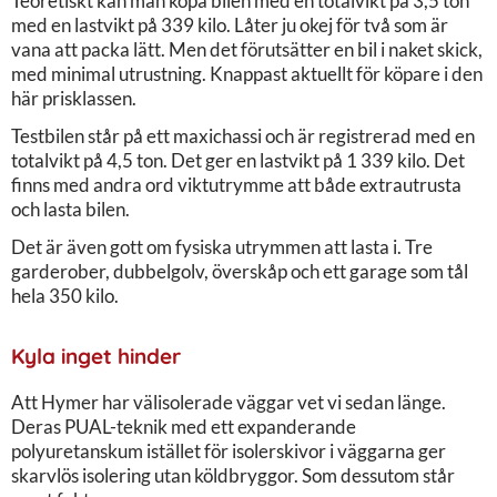
Teoretiskt kan man köpa bilen med en totalvikt på 3,5 ton
med en lastvikt på 339 kilo. Låter ju okej för två som är
vana att packa lätt. Men det förutsätter en bil i naket skick,
med minimal utrustning. Knappast aktuellt för köpare i den
här prisklassen.
Testbilen står på ett maxichassi och är registrerad med en
totalvikt på 4,5 ton. Det ger en lastvikt på 1 339 kilo. Det
finns med andra ord viktutrymme att både extrautrusta
och lasta bilen.
Det är även gott om fysiska utrymmen att lasta i. Tre
garderober, dubbelgolv, överskåp och ett garage som tål
hela 350 kilo.
Kyla inget hinder
Att Hymer har välisolerade väggar vet vi sedan länge.
Deras PUAL-teknik med ett expanderande
polyuretanskum istället för isolerskivor i väggarna ger
skarvlös isolering utan köldbryggor. Som dessutom står