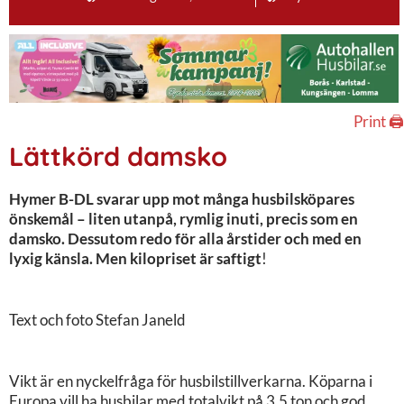
Print 🖨
Lättkörd damsko
Hymer B-DL svarar upp mot många husbilsköpares
önskemål – liten utanpå, rymlig inuti, precis som en
damsko. Dessutom redo för alla årstider och med en
lyxig känsla. Men kilopriset är saftigt
!
Text och foto Stefan Janeld
Vikt är en nyckelfråga för husbilstillverkarna. Köparna i
Europa vill ha husbilar med totalvikt på 3,5 ton och god