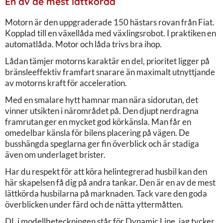
En av de mest lättkörda
Motorn är den uppgraderade 150 hästars rovan från Fiat.
Kopplad till en växellåda med växlingsrobot. I praktiken en
automatlåda. Motor och låda trivs bra ihop.
Lådan tämjer motorns karaktär en del, prioritet ligger på
bränsleeffektiv framfart snarare än maximalt utnyttjande
av motorns kraft för acceleration.
Med en smalare hytt hamnar man nära sidorutan, det
vinner utsikten i närområdet på. Den djupt nerdragna
framrutan ger en mycket god körkänsla. Man får en
omedelbar känsla för bilens placering på vägen. De
busshängda speglarna ger fin överblick och är stadiga
även om underlaget brister.
Har du respekt för att köra helintegrerad husbil kan den
här skapelsen få dig på andra tankar. Den är en av de mest
lättkörda husbilarna på marknaden. Tack vare den goda
överblicken under färd och de nätta yttermåtten.
DL i modellbeteckningen står för Dynamic Line, jag tycker