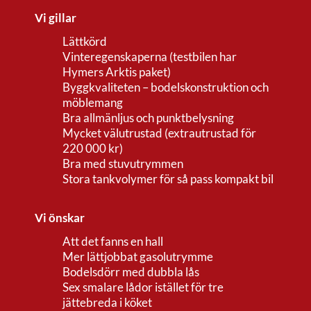
Vi gillar
Lättkörd
Vinteregenskaperna (testbilen har
Hymers Arktis paket)
Byggkvaliteten – bodelskonstruktion och
möblemang
Bra allmänljus och punktbelysning
Mycket välutrustad (extrautrustad för
220 000 kr)
Bra med stuvutrymmen
Stora tankvolymer för så pass kompakt bil
Vi önskar
Att det fanns en hall
Mer lättjobbat gasolutrymme
Bodelsdörr med dubbla lås
Sex smalare lådor istället för tre
jättebreda i köket