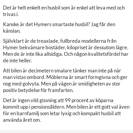
Det är helt enkelt en husbil som är enkel att leva med och
trivas i.
Kanske är det Hymers smartaste husbil? Jag får den
känslan.
Självklart är de treaxlade, fullbreda modellerna från
Hymer bekvämare bostäder, kilopriset är dessutom lägre.
Men de är inte lika allsidiga. Och någon kvalitetsfördel har
de inte heller.
Att bilen är decimetern smalare tänker man inte på när
man vistas ombord. Möblerna är smart formgivna och ger
nog med golvyta. Men på vägen är smidigheten av stor
positiv betydelse för framfarten.
Det är ingen vild gissning att 99 procent av köparna
kommit upp i pensionsåldern. Men bilen är ett gott val även
för en barnfamilj som letar lyxig och kompakt husbil att
använda året om.