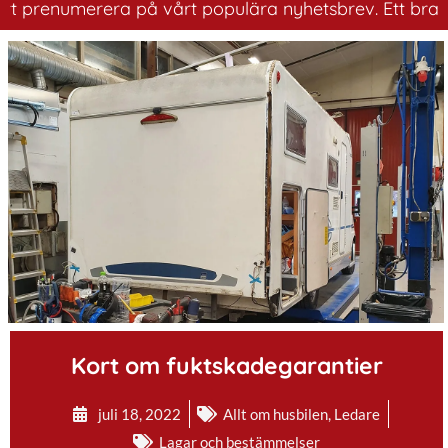
renumerera på vårt populära nyhetsbrev. Ett bra sätt at
.
Kort om fuktskadegarantier
juli 18, 2022
Allt om husbilen
,
Ledare
Lagar och bestämmelser