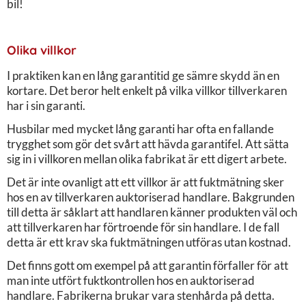
bil!
Olika villkor
I praktiken kan en lång garantitid ge sämre skydd än en
kortare. Det beror helt enkelt på vilka villkor tillverkaren
har i sin garanti.
Husbilar med mycket lång garanti har ofta en fallande
trygghet som gör det svårt att hävda garantifel. Att sätta
sig in i villkoren mellan olika fabrikat är ett digert arbete.
Det är inte ovanligt att ett villkor är att fuktmätning sker
hos en av tillverkaren auktoriserad handlare. Bakgrunden
till detta är såklart att handlaren känner produkten väl och
att tillverkaren har förtroende för sin handlare. I de fall
detta är ett krav ska fuktmätningen utföras utan kostnad.
Det finns gott om exempel på att garantin förfaller för att
man inte utfört fuktkontrollen hos en auktoriserad
handlare. Fabrikerna brukar vara stenhårda på detta.