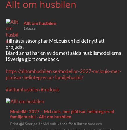
Allt om husbilen
Allt om husbilen
1 dag sen
Till nästa säsong har McLouis en hel del nytt att
erbjuda.
Bland annat har en av de mest sålda husbilsmodellerna
i Sverige gjort comeback.
https://alltomhusbilen.se/modellar-2027-mclouis-mer-
platisar-helintegrerad-familjehusbil/
#alltomhusbilen
#mclouis
Modellår 2027 – McLouis, mer plåtisar, helintegrerad
familjehusbil - Allt om husbilen
Print 🖨I Sverige är McLouis kända för fullutrustade och