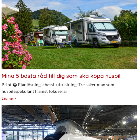
Mina 5 bästa råd till dig som ska köpa husbil
Print 🖨 Planlösning, chassi, utrustning. Tre saker man som
husbilsspekulant främst fokuserar
Läs mer »