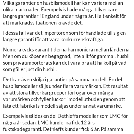
Vilka garantier en husbilsmodell har kan variera mellan
olika marknader. Exempelvis hade många tillverkare
längre garantier i England under några år. Helt enkelt för
att marknadssituationen krävde det.
I dessa fall var det importören som förhandlade till sig en
längre garanti för att vara konkurrenskraftiga.
Numera tycks garantitiderna harmoniera mellan länderna.
Men om du köper en begagnad, inte allt för gammal, husbil
som privatimporterats kan det vara bra att ha koll på vad
som gäller just din husbil.
Det kan även skilja i garantier på samma modell. En del
husbilsmodeller säljs under flera varumärken. Ett resultat
av att stora tillverkargrupper förfogar över många
varumärken och fyller luckor i modellutbuden genom att
låta ett fabrikats modell säljas under annat varumärke.
Exempelvis såldes en del Dethleffs modeller som LMC för
några år sedan. LMC kunderna fick 12 års
fuktskadegaranti. Dethleffs kunder fick 6 år. På samma