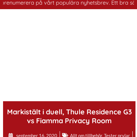
umerera på vårt populära nyhetsbrev. Ett bra sätt att h
.
Markistält i duell, Thule Residence G3
vs Fiamma Privacy Room
september 16, 2020
Allt om tillbehör
,
Tester prylar