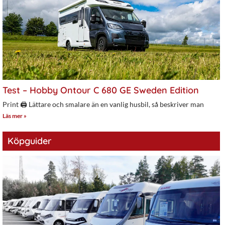
Test – Hobby Ontour C 680 GE Sweden Edition
Print 🖨 Lättare och smalare än en vanlig husbil, så beskriver man
Läs mer »
Köpguider