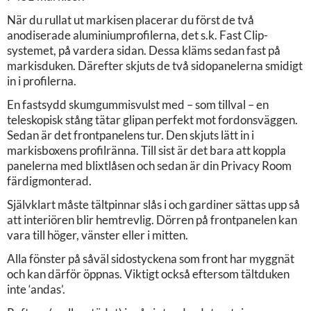
När du rullat ut markisen placerar du först de två
anodiserade aluminiumprofilerna, det s.k. Fast Clip-
systemet, på vardera sidan. Dessa kläms sedan fast på
markisduken. Därefter skjuts de två sidopanelerna smidigt
in i profilerna.
En fastsydd skumgummisvulst med – som tillval – en
teleskopisk stång tätar glipan perfekt mot fordonsväggen.
Sedan är det frontpanelens tur. Den skjuts lätt in i
markisboxens profilränna. Till sist är det bara att koppla
panelerna med blixtlåsen och sedan är din Privacy Room
färdigmonterad.
Självklart måste tältpinnar slås i och gardiner sättas upp så
att interiören blir hemtrevlig. Dörren på frontpanelen kan
vara till höger, vänster eller i mitten.
Alla fönster på såväl sidostyckena som front har myggnät
och kan därför öppnas. Viktigt också eftersom tältduken
inte ‘andas’.