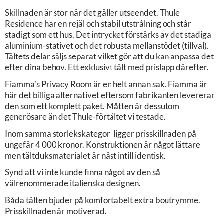
Skillnaden är stor när det gäller utseendet. Thule
Residence har en rejäl och stabil utstrålning och står
stadigt som ett hus. Det intrycket förstärks av det stadiga
aluminium-stativet och det robusta mellanstödet (tillval).
Tältets delar säljs separat vilket gör att du kan anpassa det
efter dina behov. Ett exklusivt tält med prislapp därefter.
Fiamma’s Privacy Room är en helt annan sak. Fiamma är
här det billiga alternativet eftersom fabrikanten levererar
den som ett komplett paket. Måtten är dessutom
generösare än det Thule-förtältet vi testade.
Inom samma storlekskategori ligger prisskillnaden på
ungefär 4 000 kronor. Konstruktionen är något lättare
men tältduksmaterialet är näst intill identisk.
Synd att vi inte kunde finna något av den så
välrenommerade italienska designen.
Båda tälten bjuder på komfortabelt extra boutrymme.
Prisskillnaden är motiverad.