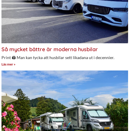
Så mycket bättre är moderna husbilar
Print 🖨 Man kan tycka att husbilar sett likadana ut i decennier.
Läs mer »