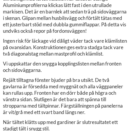
Aluminiumprofilerna klickas lätt fast i den utrullade
markisen. Det är en barnlek att sedan trä på sidoväggarna
i skenan. Glipan mellan husbilsvägg och förtält tätas med
ett justerbart stöd med dubbla gummiflappar. På detta vis
undviks också repor på fordonsväggen!
Ingen risk för läckage vid dåligt väder tack vare klämlisten
på ovansidan. Konstruktionen ges extra stadga tack vare
två diagonalstag mellan mastprofil och klämlist.
Vi uppskattar den snygga kopplingslisten mellan fronten
och sidoväggarna.
Rejält tilltagna fönster bjuder på bra utsikt. De två
gavlarna är försedda med myggnät och alla väggpaneler
kan rullas upp. Fronten har en dörr både på högra och
vänstra sidan. Slutligen är det bara att spänna till
stropparna med tältpinnar. Färgställningen på panelerna
är vit/grå med ett svart band längs ner.
När tältet klätts upp med gardiner är slutresultatet ett
stadigt tält i snygg stil.