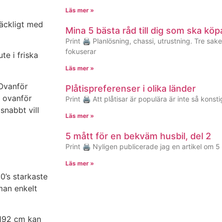
Läs mer »
räckligt med
Mina 5 bästa råd till dig som ska köp
Print 🖨 Planlösning, chassi, utrustning. Tre sa
fokuserar
te i friska
Läs mer »
 Ovanför
Plåtispreferenser i olika länder
h ovanför
Print 🖨 Att plåtisar är populära är inte så konst
snabbt vill
Läs mer »
5 mått för en bekväm husbil, del 2
Print 🖨 Nyligen publicerade jag en artikel om 
Läs mer »
0’s starkaste
man enkelt
 192 cm kan