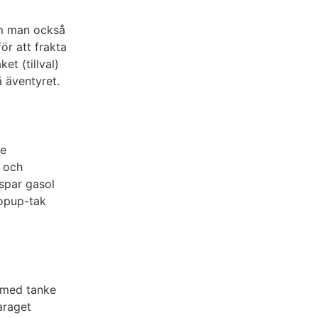
om man också
ör att frakta
t (tillval)
 äventyret.
ge
 och
spar gasol
popup-tak
 med tanke
araget