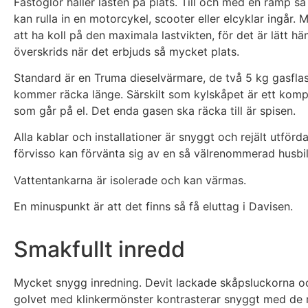
Fästöglor håller lasten på plats. Till och med en ramp så
kan rulla in en motorcykel, scooter eller elcyklar ingår. 
att ha koll på den maximala lastvikten, för det är lätt hä
överskrids när det erbjuds så mycket plats.
Standard är en Truma dieselvärmare, de två 5 kg gasfla
kommer räcka länge. Särskilt som kylskåpet är ett kom
som går på el. Det enda gasen ska räcka till är spisen.
Alla kablar och installationer är snyggt och rejält utförd
förvisso kan förvänta sig av en så välrenommerad husbil
Vattentankarna är isolerade och kan värmas.
En minuspunkt är att det finns så få eluttag i Davisen.
Smakfullt inredd
Mycket snygg inredning. Devit lackade skåpsluckorna oc
golvet med klinkermönster kontrasterar snyggt med de