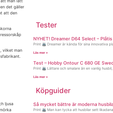
 att man lätt
Men det gäller
nt att den
Tester
skorna
pressorskåp
NYHET! Dreamer D64 Select – Plåti
Print 🖨 Dreamer är kända för sina innovativa pla
a, vilket man
Läs mer »
sfabrikant.
Test – Hobby Ontour C 680 GE Swed
Print 🖨 Lättare och smalare än en vanlig husbil
Läs mer »
Köpguider
h ljusa
Så mycket bättre är moderna husbil
 mörka
Print 🖨 Man kan tycka att husbilar sett likadana