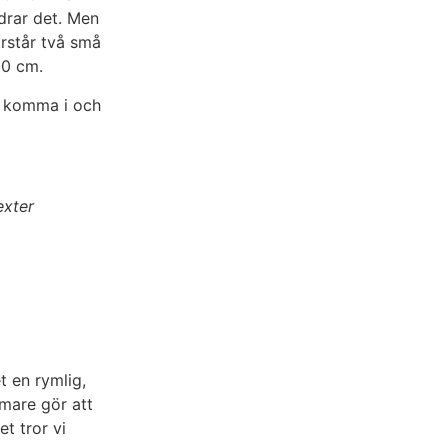
drar det. Men
arstår två små
180 cm.
t komma i och
exter
t en rymlig,
mare gör att
t tror vi