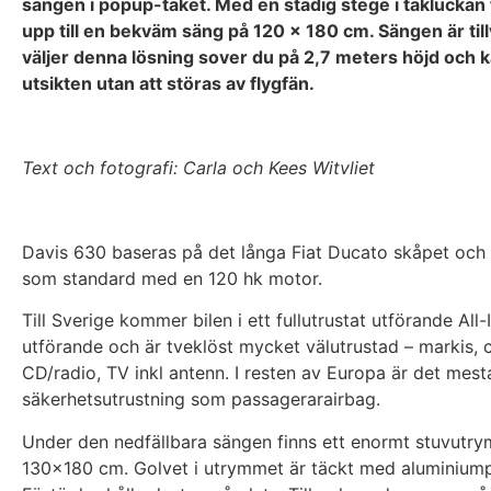
sängen i popup-taket. Med en stadig stege i takluckan 
upp till en bekväm säng på 120 x 180 cm. Sängen är till
väljer denna lösning sover du på 2,7 meters höjd och k
utsikten utan att störas av flygfän.
Text och fotografi: Carla och Kees Witvliet
Davis 630 baseras på det långa Fiat Ducato skåpet och 
som standard med en 120 hk motor.
Till Sverige kommer bilen i ett fullutrustat utförande All-
utförande och är tveklöst mycket välutrustad – markis, c
CD/radio, TV inkl antenn. I resten av Europa är det mesta
säkerhetsutrustning som passagerarairbag.
Under den nedfällbara sängen finns ett enormt stuvutr
130×180 cm. Golvet i utrymmet är täckt med aluminiump