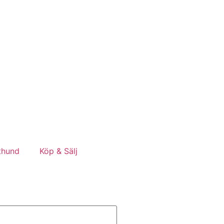
thund
Köp & Sälj