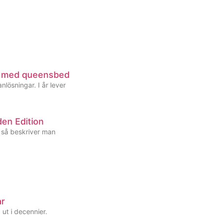
s med queensbed
nlösningar. I år lever
en Edition
, så beskriver man
ar
 ut i decennier.