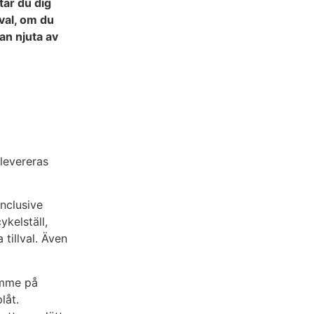
tar du dig
val, om du
an njuta av
levereras
Inclusive
ykelställ,
 tillval. Även
ymme på
låt.