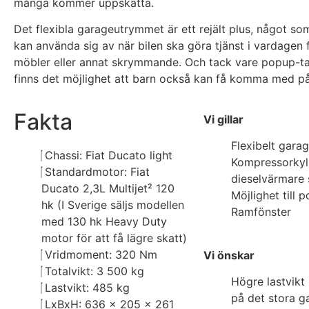
många kommer uppskatta.
Det flexibla garageutrymmet är ett rejält plus, något s
kan använda sig av när bilen ska göra tjänst i vardagen f
möbler eller annat skrymmande. Och tack vare popup-take
finns det möjlighet att barn också kan få komma med på
Fakta
Vi gillar
Flexibelt gara
Chassi: Fiat Ducato light
Kompressorkyl
Standardmotor: Fiat
dieselvärmare 
Ducato 2,3L Multijet² 120
Möjlighet till 
hk (I Sverige säljs modellen
Ramfönster
med 130 hk Heavy Duty
motor för att få lägre skatt)
Vridmoment: 320 Nm
Vi önskar
Totalvikt: 3 500 kg
Högre lastvikt
Lastvikt: 485 kg
på det stora g
LxBxH: 636 x 205 x 261