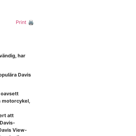
Print 🖨
vändig, har
opulära Davis
 oavsett
n motorcykel,
rt att
 Davis-
Davis View-