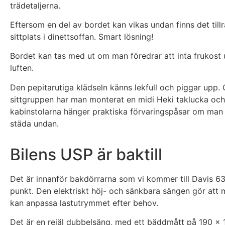
trädetaljerna.
Eftersom en del av bordet kan vikas undan finns det till
sittplats i dinettsoffan. Smart lösning!
Bordet kan tas med ut om man föredrar att inta frukost u
luften.
Den pepitarutiga klädseln känns lekfull och piggar upp.
sittgruppen har man monterat en midi Heki taklucka oc
kabinstolarna hänger praktiska förvaringspåsar om man 
städa undan.
Bilens USP är baktill
Det är innanför bakdörrarna som vi kommer till Davis 63
punkt. Den elektriskt höj- och sänkbara sängen gör att 
kan anpassa lastutrymmet efter behov.
Det är en rejäl dubbelsäng, med ett bäddmått på 190 x