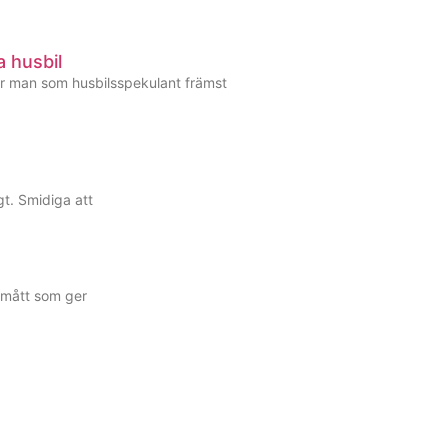
a husbil
ker man som husbilsspekulant främst
igt. Smidiga att
5 mått som ger