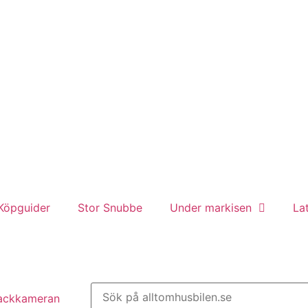
Köpguider
Stor Snubbe
Under markisen
La
backkameran