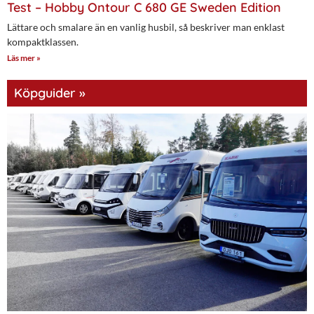
Test – Hobby Ontour C 680 GE Sweden Edition
Lättare och smalare än en vanlig husbil, så beskriver man enklast
kompaktklassen.
Läs mer »
Köpguider »