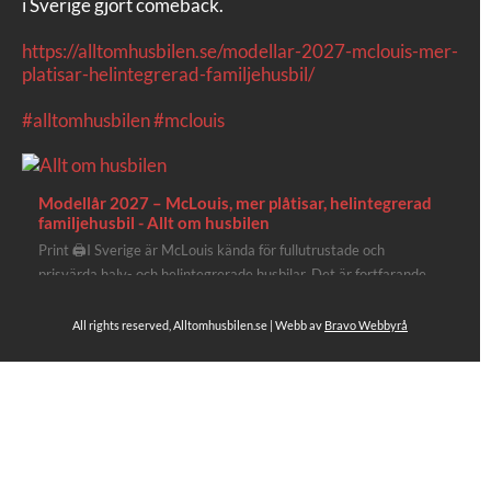
i Sverige gjort comeback.
https://alltomhusbilen.se/modellar-2027-mclouis-mer-
platisar-helintegrerad-familjehusbil/
#alltomhusbilen
#mclouis
Modellår 2027 – McLouis, mer plåtisar, helintegrerad
familjehusbil - Allt om husbilen
Print 🖨I Sverige är McLouis kända för fullutrustade och
prisvärda halv- och helintegrerade husbilar. Det är fortfarande
där de lägger mest krut. Men till 2027 får även deras
plåtisutbud lite extra kärlek med hela 3 nya utrustningsnivåer.
All rights reserved, Alltomhusbilen.se | Webb av
Bravo Webbyrå
Av Stefan Janeld Det vimlar inte direkt av husb...
Se hela på Facebook
Allt om husbilen
3 dagar sen