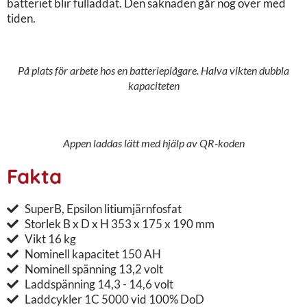
batteriet blir fulladdat. Den saknaden går nog över med
tiden.
På plats för arbete hos en batterieplågare. Halva vikten dubbla
kapaciteten
Appen laddas lätt med hjälp av QR-koden
Fakta
SuperB, Epsilon litiumjärnfosfat
Storlek B x D x H 353 x 175 x 190 mm
Vikt 16 kg
Nominell kapacitet 150 AH
Nominell spänning 13,2 volt
Laddspänning 14,3 - 14,6 volt
Laddcykler 1C 5000 vid 100% DoD