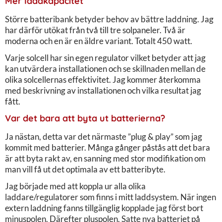
Mer laddkapacitet
Större batteribank betyder behov av bättre laddning. Jag
har därför utökat från två till tre solpaneler. Två är
moderna och en är en äldre variant. Totalt 450 watt.
Varje solcell har sin egen regulator vilket betyder att jag
kan utvärdera installationen och se skillnaden mellan de
olika solcellernas effektivitet. Jag kommer återkomma
med beskrivning av installationen och vilka resultat jag
fått.
Var det bara att byta ut batterierna?
Ja nästan, detta var det närmaste ”plug & play” som jag
kommit med batterier. Många gånger påstås att det bara
är att byta rakt av, en sanning med stor modifikation om
man vill få ut det optimala av ett batteribyte.
Jag började med att koppla ur alla olika
laddare/regulatorer som finns i mitt laddsystem. När ingen
extern laddning fanns tillgänglig kopplade jag först bort
minuspolen. Därefter pluspolen. Satte nya batteriet på