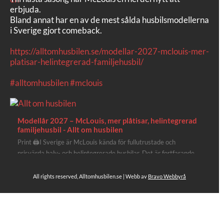
erbjuda.
Bland annat har en av de mest sålda husbilsmodellerna
i Sverige gjort comeback.
https://alltomhusbilen.se/modellar-2027-mclouis-mer-
platisar-helintegrerad-familjehusbil/
#alltomhusbilen
#mclouis
Modellår 2027 – McLouis, mer plåtisar, helintegrerad
familjehusbil - Allt om husbilen
Print 🖨I Sverige är McLouis kända för fullutrustade och
prisvärda halv- och helintegrerade husbilar. Det är fortfarande
där de lägger mest krut. Men till 2027 får även deras
plåtisutbud lite extra kärlek med hela 3 nya utrustningsnivåer.
All rights reserved, Alltomhusbilen.se | Webb av
Bravo Webbyrå
Av Stefan Janeld Det vimlar inte direkt av husb...
Se hela på Facebook