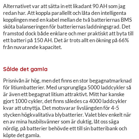
Alternativet var att sätta in ett likadant 90 AH som jag
redan har. Att koppla parallellt och låta den intelligenta
kopplingen med en kabel mellan de två batteriernas BMS
sköta balanseringen för batteriernas laddningsgrad. Det
framstod dock både enklare och mer praktiskt att byta till
ett batteri på 150 AH. Det är trots allt en ökning på 66%
från nuvarande kapacitet.
Sålde det gamla
Prisnivån är hög, men det finns en stor begagnatmarknad
för litiumbatterier. Med ursprungliga 5000 laddcykler så
är även ett begagnat litium attraktivt. Mitt har kanske
gjort 1000 cykler, det finns således ca 4000 laddcykler
kvar att utnyttja. Det motsvarar livslängden för 4-5
stycken högkvalitativa blybatterier. Valet blev enkelt när
en av mina husbilsvänner som är duktig, låt oss säga
nördig, på batterier behövde ett till sin batteribank och
köpte det gamla.