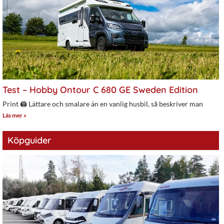
Test – Hobby Ontour C 680 GE Sweden Edition
Print 🖨 Lättare och smalare än en vanlig husbil, så beskriver man
Läs mer »
Köpguider