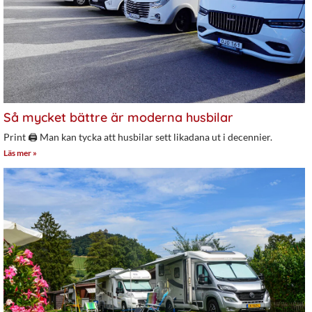
Så mycket bättre är moderna husbilar
Print 🖨 Man kan tycka att husbilar sett likadana ut i decennier.
Läs mer »