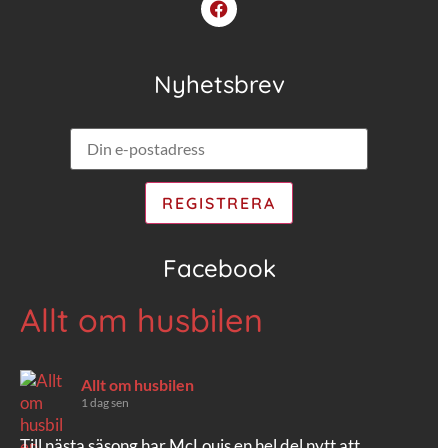
Nyhetsbrev
Facebook
Allt om husbilen
Allt om husbilen
1 dag sen
Till nästa säsong har McLouis en hel del nytt att