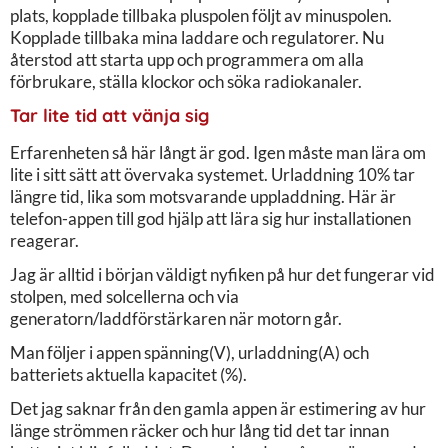
plats, kopplade tillbaka pluspolen följt av minuspolen.
Kopplade tillbaka mina laddare och regulatorer. Nu
återstod att starta upp och programmera om alla
förbrukare, ställa klockor och söka radiokanaler.
Tar lite tid att vänja sig
Erfarenheten så här långt är god. Igen måste man lära om
lite i sitt sätt att övervaka systemet. Urladdning 10% tar
längre tid, lika som motsvarande uppladdning. Här är
telefon-appen till god hjälp att lära sig hur installationen
reagerar.
Jag är alltid i början väldigt nyfiken på hur det fungerar vid
stolpen, med solcellerna och via
generatorn/laddförstärkaren när motorn går.
Man följer i appen spänning(V), urladdning(A) och
batteriets aktuella kapacitet (%).
Det jag saknar från den gamla appen är estimering av hur
länge strömmen räcker och hur lång tid det tar innan