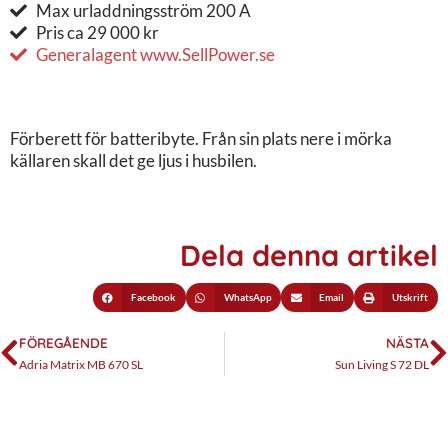
Max urladdningsström 200 A
Pris ca 29 000 kr
Generalagent www.SellPower.se
Förberett för batteribyte. Från sin plats nere i mörka
källaren skall det ge ljus i husbilen.
Dela denna artikel
Facebook
WhatsApp
Email
Utskrift
FÖREGÅENDE
NÄSTA
Adria Matrix MB 670 SL
Sun Living S 72 DL