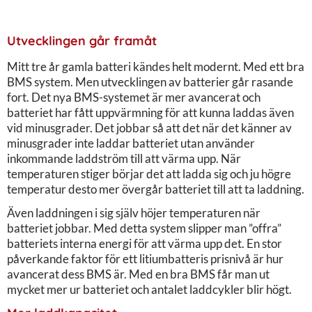
Utvecklingen går framåt
Mitt tre år gamla batteri kändes helt modernt. Med ett bra
BMS system. Men utvecklingen av batterier går rasande
fort. Det nya BMS-systemet är mer avancerat och
batteriet har fått uppvärmning för att kunna laddas även
vid minusgrader. Det jobbar så att det när det känner av
minusgrader inte laddar batteriet utan använder
inkommande laddström till att värma upp. När
temperaturen stiger börjar det att ladda sig och ju högre
temperatur desto mer övergår batteriet till att ta laddning.
Även laddningen i sig själv höjer temperaturen när
batteriet jobbar. Med detta system slipper man ”offra”
batteriets interna energi för att värma upp det. En stor
påverkande faktor för ett litiumbatteris prisnivå är hur
avancerat dess BMS är. Med en bra BMS får man ut
mycket mer ur batteriet och antalet laddcykler blir högt.