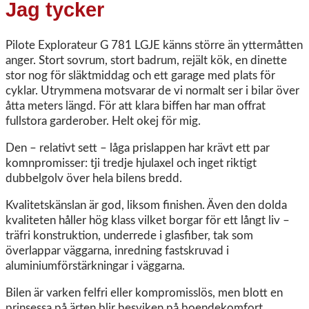
Jag tycker
Pilote Explorateur G 781 LGJE känns större än yttermåtten
anger. Stort sovrum, stort badrum, rejält kök, en dinette
stor nog för släktmiddag och ett garage med plats för
cyklar. Utrymmena motsvarar de vi normalt ser i bilar över
åtta meters längd. För att klara biffen har man offrat
fullstora garderober. Helt okej för mig.
Den – relativt sett – låga prislappen har krävt ett par
komnpromisser: tji tredje hjulaxel och inget riktigt
dubbelgolv över hela bilens bredd.
Kvalitetskänslan är god, liksom finishen. Även den dolda
kvaliteten håller hög klass vilket borgar för ett långt liv –
träfri konstruktion, underrede i glasfiber, tak som
överlappar väggarna, inredning fastskruvad i
aluminiumförstärkningar i väggarna.
Bilen är varken felfri eller kompromisslös, men blott en
prinsessa på ärten blir besviken på boendekomfort,