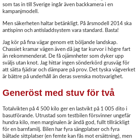
som tas in till Sverige ingår även backkamera i en
kampanjmodell.
Men säkerheten haltar betänkligt. På årsmodell 2014 ska
antispinn och antisladdsystem vara standard. Basta!
Jag kör på fina vägar genom ett böljande landskap.
Chassiet kramar vägen även då jag tar kurvor i högre fart
än rekommenderat. De få ojämnheter som dyker upp
sväljs utan knot. Jag hittar ingen sönderkörd grusväg för
att sätta fjädrar och dämpare på prov. Det tyska vägverket
är bättre på underhåll än deras svenska motsvarighet.
Generöst med stuv för två
Totalvikten på 4 500 kilo ger en lastvikt på 1 005 dito i
basutförande. Utrustad som testbilen försvinner ungefär
hundra kilo, men marginalen är ändå god, fullt tillräckligt
för en barnfamilj. Bilen har fyra sängplatser och fyra
bältade sittplatser (en femte kan fås mot ersättning), men