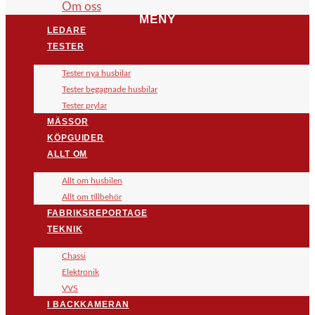
Om oss
MENY
LEDARE
TESTER
Tester nya husbilar
Tester begagnade husbilar
Tester prylar
MÄSSOR
KÖPGUIDER
ALLT OM
Allt om husbilen
Allt om tillbehör
FABRIKSREPORTAGE
TEKNIK
Chassi
Elektronik
VVS
I BACKKAMERAN