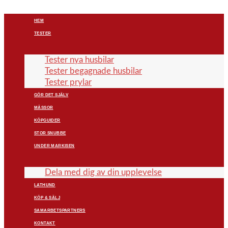
HEM
TESTER
Tester nya husbilar
Tester begagnade husbilar
Tester prylar
GÖR DET SJÄLV
MÄSSOR
KÖPGUIDER
STOR SNUBBE
UNDER MARKISEN
Dela med dig av din upplevelse
LATHUND
KÖP & SÄLJ
SAMARBETSPARTNERS
KONTAKT