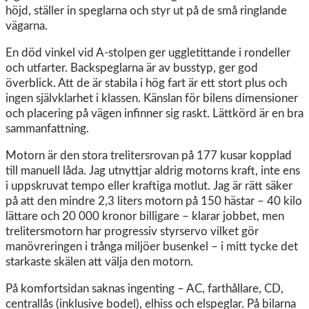
höjd, ställer in speglarna och styr ut på de små ringlande
vägarna.
En död vinkel vid A-stolpen ger uggletittande i rondeller
och utfarter. Backspeglarna är av busstyp, ger god
överblick. Att de är stabila i hög fart är ett stort plus och
ingen självklarhet i klassen. Känslan för bilens dimensioner
och placering på vägen infinner sig raskt. Lättkörd är en bra
sammanfattning.
Motorn är den stora trelitersrovan på 177 kusar kopplad
till manuell låda. Jag utnyttjar aldrig motorns kraft, inte ens
i uppskruvat tempo eller kraftiga motlut. Jag är rätt säker
på att den mindre 2,3 liters motorn på 150 hästar – 40 kilo
lättare och 20 000 kronor billigare – klarar jobbet, men
trelitersmotorn har progressiv styrservo vilket gör
manövreringen i trånga miljöer busenkel – i mitt tycke det
starkaste skälen att välja den motorn.
På komfortsidan saknas ingenting – AC, farthållare, CD,
centrallås (inklusive bodel), elhiss och elspeglar. På bilarna