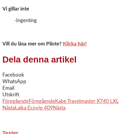
Vi gillar inte
-Ingenting
Vill du läsa mer om Pilote?
Klicka här!
Dela denna artikel
Facebook
WhatsApp
Email
Utskrift
Föregående
Föregående
Kabe Travelmaster X740 LXL
Nästa
Laika Ecovip 409
Nästa
Tester