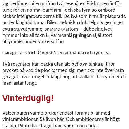
jag bedömer bilen utifrån två resenärer. Prislappen är för
tung för en normal barnfamilj och ska fyra bo ombord
räcker inte garderoberna till. De två som finns är placerade
under långbäddarna. Bilens tekniska dubbelgolv ger inget
extra stuvutrymme, snarare tvärtom – dubbelgolvet
rymmer inte all teknik, värmeanläggningen stjäl stort
utrymmet under vinkelsoffan.
Garaget är stort. Överskåpen är många och rymliga.
Två resenärer kan packa utan att behöva tänka allt för
mycket på vad de plockar med sig, men ska inte överlasta
garaget; överhänget är långt nog att ställa till bekymmer då
man lastar tungt.
Vinterduglig!
Vattenburen värme brukar endast föräras bilar med
vinterambitioner. Så även här. Och ambitionerna är högt
ställda. Pilote har dragit fram värmen in under