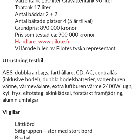
Vattentank 130 liter Gråvattentank 90 liter
Toatank 17 liter
Antal bäddar 2 + 2
Antal bältade platser 4 (5 är tillval)
Grundpris: 890 000 kronor
Pris som testad ca: 900 000 kronor
Handlare: www.pilote.fr
Vi lånade bilen av Pilotes tyska representant
Utrustning testbil
ABS, dubbla airbags, farthållare, CD, AC, centrallås
(inklusive bodel), dubbla bodelsbatterier, vattenburen
värme, värmeväxlare, extra luftburen värme 2400W, ugn,
kyl, frys, elfotsteg, skinklädsel, förstärkt framfjädring,
aluminiumfälgar
Vi gillar
Lättkörd
Sittgruppen – stor med stort bord
Bra hall