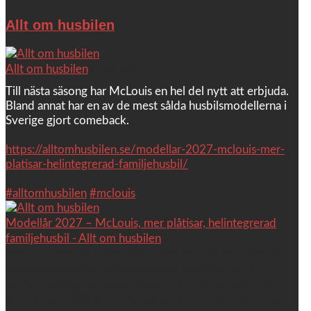
Allt om husbilen
Allt om husbilen
1 dag sen
Till nästa säsong har McLouis en hel del nytt att erbjuda.
Bland annat har en av de mest sålda husbilsmodellerna i
Sverige gjort comeback.
https://alltomhusbilen.se/modellar-2027-mclouis-mer-
platisar-helintegrerad-familjehusbil/
#alltomhusbilen
#mclouis
Modellår 2027 – McLouis, mer plåtisar, helintegrerad
familjehusbil - Allt om husbilen
Print 🖨I Sverige är McLouis kända för fullutrustade och
prisvärda halv- och helintegrerade husbilar. Det är
fortfarande där de lägger mest krut. Men till 2027 får
även deras plåtisutbud lite extra kärlek med hela 3 nya