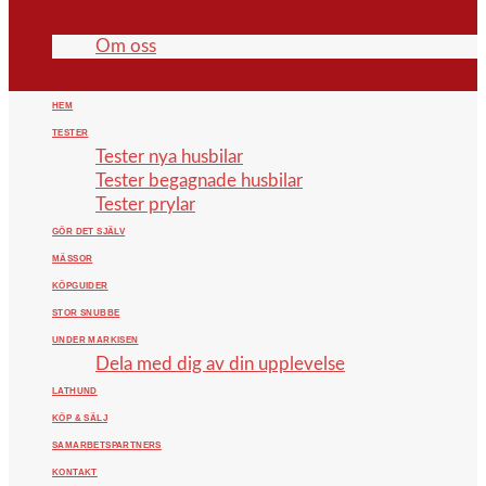
Om oss
HEM
TESTER
Tester nya husbilar
Tester begagnade husbilar
Tester prylar
GÖR DET SJÄLV
MÄSSOR
KÖPGUIDER
STOR SNUBBE
UNDER MARKISEN
Dela med dig av din upplevelse
LATHUND
KÖP & SÄLJ
SAMARBETSPARTNERS
KONTAKT