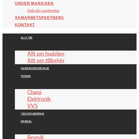
UNDER MARKISEN
Dela din upplevelse
SAMARBETSPARTNERS
KONTAKT
ALLT OM
Allt om husbilen
Allt om tillbehör
FABRIKSREPORTAGE
TEKNIK
Chassi
Elektronik
VVS
I BACKKAMERAN
RESMÅL
Resmål