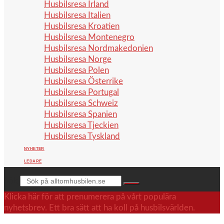
Husbilsresa Irland
Husbilsresa Italien
Husbilsresa Kroatien
Husbilsresa Montenegro
Husbilsresa Nordmakedonien
Husbilsresa Norge
Husbilsresa Polen
Husbilsresa Österrike
Husbilsresa Portugal
Husbilsresa Schweiz
Husbilsresa Spanien
Husbilsresa Tjeckien
Husbilsresa Tyskland
NYHETER
LEDARE
Sök
Klicka här för att prenumerera på vårt populära
nyhetsbrev. Ett bra sätt att ha koll på husbilsvärlden.