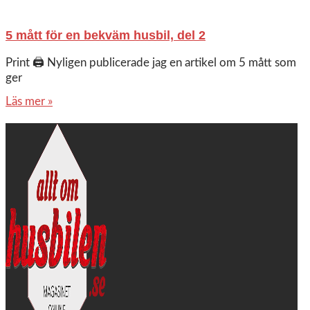
5 mått för en bekväm husbil, del 2
Print 🖨 Nyligen publicerade jag en artikel om 5 mått som
ger
Läs mer »