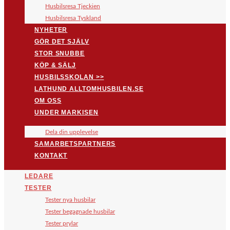
Husbilsresa Tjeckien
Husbilsresa Tyskland
NYHETER
GÖR DET SJÄLV
STOR SNUBBE
KÖP & SÄLJ
HUSBILSSKOLAN >>
LATHUND ALLTOMHUSBILEN.SE
OM OSS
UNDER MARKISEN
Dela din upplevelse
SAMARBETSPARTNERS
KONTAKT
LEDARE
TESTER
Tester nya husbilar
Tester begagnade husbilar
Tester prylar