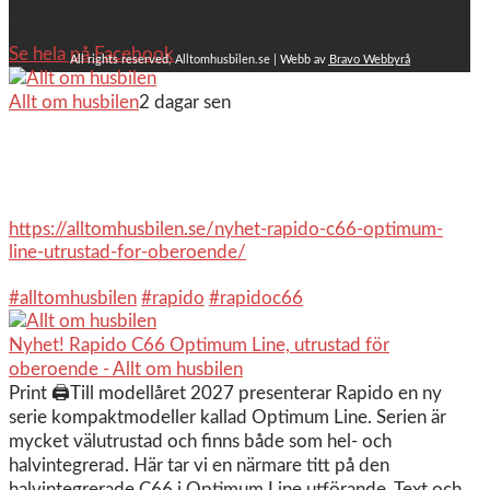
utrustningsnivåer. Av Stefan Janeld Det vimlar inte direkt
av husb...
Se hela på Facebook
All rights reserved, Alltomhusbilen.se | Webb av
Bravo Webbyrå
Allt om husbilen
2 dagar sen
Rapidos senaste modell är en kompakt husbil med
långbäddar och face-to-face dinette.
Ser riktigt fin ut. Titta själv får du se.
https://alltomhusbilen.se/nyhet-rapido-c66-optimum-
line-utrustad-for-oberoende/
#alltomhusbilen
#rapido
#rapidoc66
Nyhet! Rapido C66 Optimum Line, utrustad för
oberoende - Allt om husbilen
Print 🖨Till modellåret 2027 presenterar Rapido en ny
serie kompaktmodeller kallad Optimum Line. Serien är
mycket välutrustad och finns både som hel- och
halvintegrerad. Här tar vi en närmare titt på den
halvintegrerade C66 i Optimum Line utförande. Text och