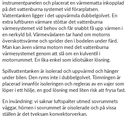
instrumentpanelen och placerat en värmematta inkopplad
på det vattenburna systemet vid förarplatsen.
Vattentanken ligger i det uppvärmda dubbelgolvet. En
extra luftburen värmare stöttar det vattenburna
värmesystemet vid behov och får snabbt få upp värmen i
en nerkyld bil. Värmeväxlaren tar hand om motorns
överskottsvärme och sprider den i bodelen under färd.
Man kan även värma motorn med det vattenburna
värmesystemet genom att slå om en kulventil i
motorrummet. En lika enkel som idiotsäker lösning.
Spillvattentanken är isolerad och uppvärmd och hänger
under bilen. Den ryms inte i dubbelgolvet. Tömningen är
placerad innanför isoleringen och regleras av en vajer som
löper i ett hölje, en god lösning med liten risk att frysa fast.
En invändning: vi saknar luftspalter utmed sovrummets
väggar, hörnen i sovrummet är oisolerade och på vissa
ställen är det tveksam konvektorverkan.