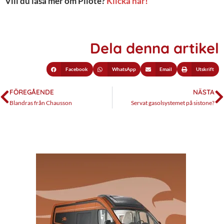
Vill du läsa mer om Pilote?
Klicka här!
Dela denna artikel
Facebook
WhatsApp
Email
Utskrift
FÖREGÅENDE
NÄSTA
Blandras från Chausson
Servat gasolsystemet på sistone?