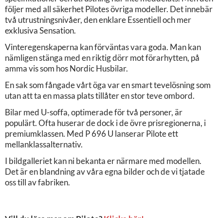
följer med all säkerhet Pilotes övriga modeller. Det innebär
två utrustningsnivåer, den enklare Essentiell och mer
exklusiva Sensation.
Vinteregenskaperna kan förväntas vara goda. Man kan
nämligen stänga med en riktig dörr mot förarhytten, på
amma vis som hos Nordic Husbilar.
En sak som fångade vårt öga var en smart tevelösning som
utan att ta en massa plats tillåter en stor teve ombord.
Bilar med U-soffa, optimerade för två personer, är
populärt. Ofta huserar de dock i de övre prisregionerna, i
premiumklassen. Med P 696 U lanserar Pilote ett
mellanklassalternativ.
I bildgalleriet kan ni bekanta er närmare med modellen.
Det är en blandning av våra egna bilder och de vi tjatade
oss till av fabriken.