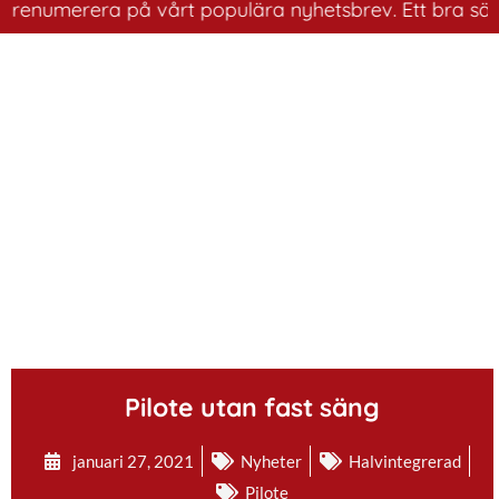
prenumerera på vårt populära nyhetsbrev. Ett bra sätt a
.
Pilote utan fast säng
januari 27, 2021
Nyheter
Halvintegrerad
Pilote