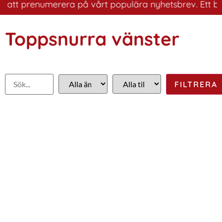
tt prenumerera på vårt populära nyhetsbrev. Ett bra sät
Toppsnurra vänster