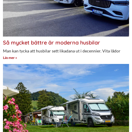
Så mycket bättre är moderna husbilar
Man kan tycka att husbilar sett likadana ut i decennier. Vita lådor
Läs mer »