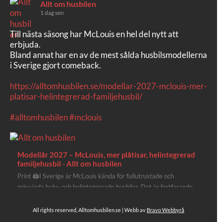
Allt om husbilen
1 dag sen
Till nästa säsong har McLouis en hel del nytt att
erbjuda.
Bland annat har en av de mest sålda husbilsmodellerna
i Sverige gjort comeback.
https://alltomhusbilen.se/modellar-2027-mclouis-mer-
platisar-helintegrerad-familjehusbil/
#alltomhusbilen
#mclouis
Modellår 2027 – McLouis, mer plåtisar, helintegrerad
familjehusbil - Allt om husbilen
Print 🖨I Sverige är McLouis kända för fullutrustade och
prisvärda halv- och helintegrerade husbilar. Det är fortfarande
där de lägger mest krut. Men till 2027 får även deras
plåtisutbud lite extra kärlek med hela 3 nya utrustningsnivåer.
All rights reserved, Alltomhusbilen.se | Webb av
Bravo Webbyrå
Av Stefan Janeld Det vimlar inte direkt av husb...