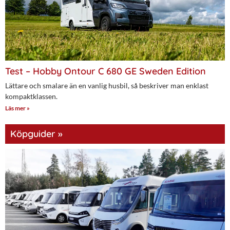
Test – Hobby Ontour C 680 GE Sweden Edition
Lättare och smalare än en vanlig husbil, så beskriver man enklast
kompaktklassen.
Läs mer »
Köpguider »